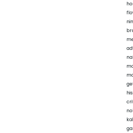
ho
fl
ni
br
me
ad
na
mo
ma
ge
hi
cr
no
ka
ga