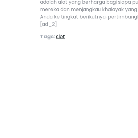
adalah alat yang berharga bagi siapa p
mereka dan menjangkau khalayak yang le
Anda ke tingkat berikutnya, pertimban
[ad_2]
Tags:
slot