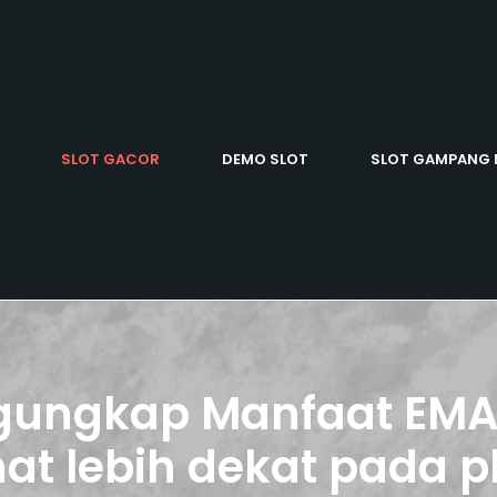
SLOT GACOR
DEMO SLOT
SLOT GAMPANG
ungkap Manfaat EMA
at lebih dekat pada p