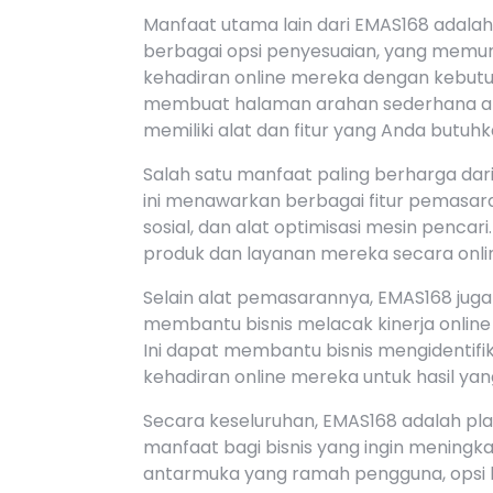
Manfaat utama lain dari EMAS168 adalah 
berbagai opsi penyesuaian, yang memu
kehadiran online mereka dengan kebutu
membuat halaman arahan sederhana at
memiliki alat dan fitur yang Anda butu
Salah satu manfaat paling berharga dar
ini menawarkan berbagai fitur pemasar
sosial, dan alat optimisasi mesin penc
produk dan layanan mereka secara onlin
Selain alat pemasarannya, EMAS168 juga
membantu bisnis melacak kinerja onlin
Ini dapat membantu bisnis mengidentif
kehadiran online mereka untuk hasil yang
Secara keseluruhan, EMAS168 adalah p
manfaat bagi bisnis yang ingin meningk
antarmuka yang ramah pengguna, opsi k