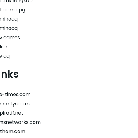
ta hk lengkap
ot demo pg
minoqq
minoqq
v games
ker
v qq
inks
e-times.com
merifys.com
piratif.net
msnetworks.com
fthem.com