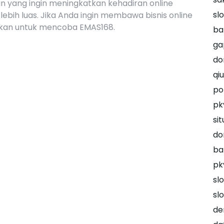
un yang ingin meningkatkan kehadiran online
slo
bih luas. Jika Anda ingin membawa bisnis online
gkan untuk mencoba EMAS168.
ba
ga
do
qiu
po
pk
si
do
ba
pk
slo
sl
de