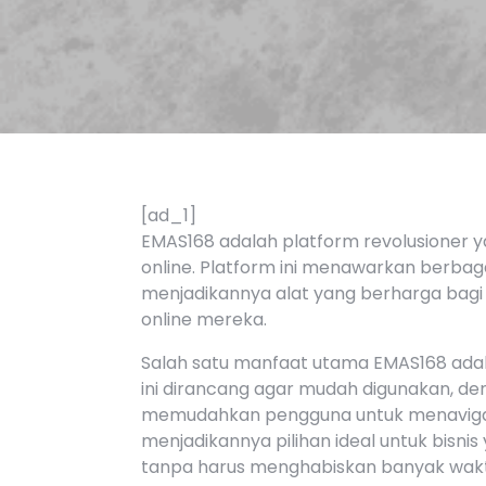
[ad_1]
EMAS168 adalah platform revolusioner ya
online. Platform ini menawarkan berbag
menjadikannya alat yang berharga bagi
online mereka.
Salah satu manfaat utama EMAS168 ada
ini dirancang agar mudah digunakan, den
memudahkan pengguna untuk menavigas
menjadikannya pilihan ideal untuk bisni
tanpa harus menghabiskan banyak wakt