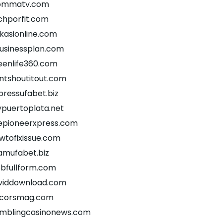
ommatv.com
chporfit.com
kasionline.com
usinessplan.com
eenlife360.com
ntshoutitout.com
pressufabet.biz
puertoplata.net
epioneerxpress.com
wtofixissue.com
amufabet.biz
bfullform.com
lviddownload.com
corsmag.com
mblingcasinonews.com