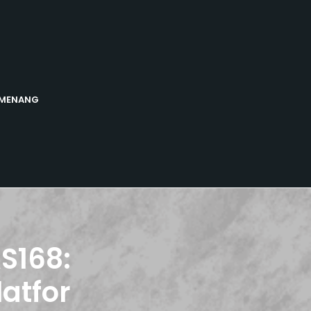
 MENANG
S168:
latfor