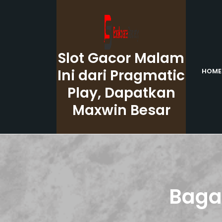
Skip
to
content
Slot Gacor Malam
Ini dari Pragmatic
HOME
Play, Dapatkan
Maxwin Besar
Baga