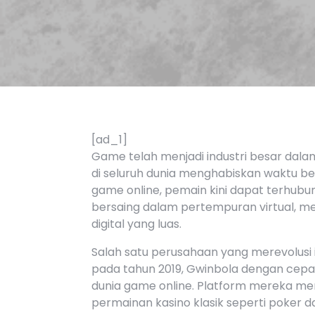
[ad_1]
Game telah menjadi industri besar dala
di seluruh dunia menghabiskan waktu be
game online, pemain kini dapat terhubun
bersaing dalam pertempuran virtual, m
digital yang luas.
Salah satu perusahaan yang merevolusi i
pada tahun 2019, Gwinbola dengan cepa
dunia game online. Platform mereka m
permainan kasino klasik seperti poker da