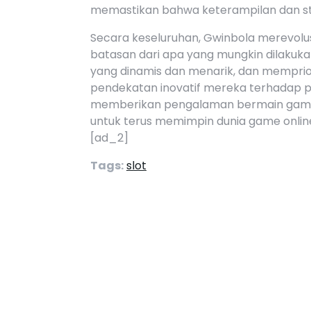
memastikan bahwa keterampilan dan str
Secara keseluruhan, Gwinbola merevolu
batasan dari apa yang mungkin dilakuk
yang dinamis dan menarik, dan memprio
pendekatan inovatif mereka terhadap
memberikan pengalaman bermain game 
untuk terus memimpin dunia game onlin
[ad_2]
Tags:
slot