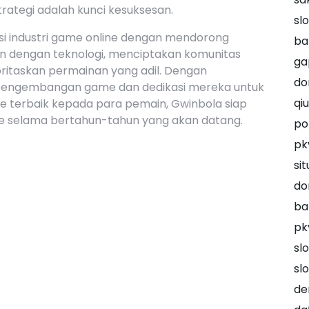
ategi adalah kunci kesuksesan.
slo
si industri game online dengan mendorong
ba
an dengan teknologi, menciptakan komunitas
ga
ritaskan permainan yang adil. Dengan
do
 pengembangan game dan dedikasi mereka untuk
qiu
terbaik kepada para pemain, Gwinbola siap
e selama bertahun-tahun yang akan datang.
po
pk
si
do
ba
pk
slo
sl
de