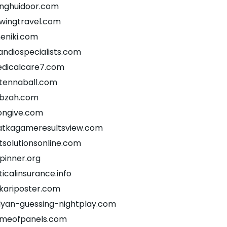
nghuidoor.com
owingtravel.com
neniki.com
andiospecialists.com
dicalcare7.com
tennaball.com
bzah.com
ngive.com
tkagameresultsview.com
tsolutionsonline.com
spinner.org
iticalinsurance.info
kariposter.com
lyan-guessing-nightplay.com
meofpanels.com