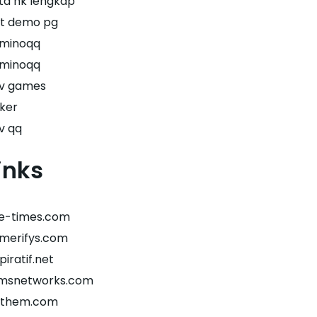
ta hk lengkap
ot demo pg
minoqq
minoqq
v games
ker
v qq
inks
e-times.com
merifys.com
piratif.net
msnetworks.com
fthem.com