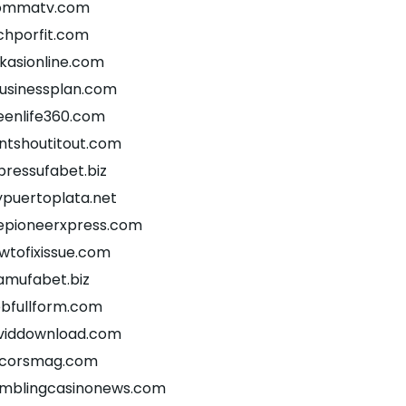
ommatv.com
chporfit.com
kasionline.com
usinessplan.com
eenlife360.com
ntshoutitout.com
pressufabet.biz
puertoplata.net
epioneerxpress.com
wtofixissue.com
amufabet.biz
bfullform.com
lviddownload.com
corsmag.com
mblingcasinonews.com