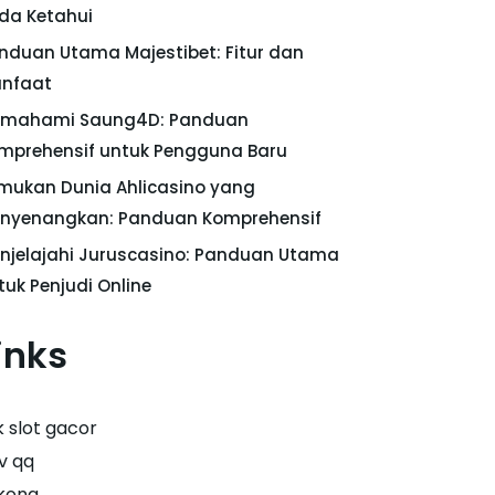
da Ketahui
nduan Utama Majestibet: Fitur dan
nfaat
mahami Saung4D: Panduan
mprehensif untuk Pengguna Baru
mukan Dunia Ahlicasino yang
nyenangkan: Panduan Komprehensif
njelajahi Juruscasino: Panduan Utama
tuk Penjudi Online
inks
k slot gacor
v qq
kong