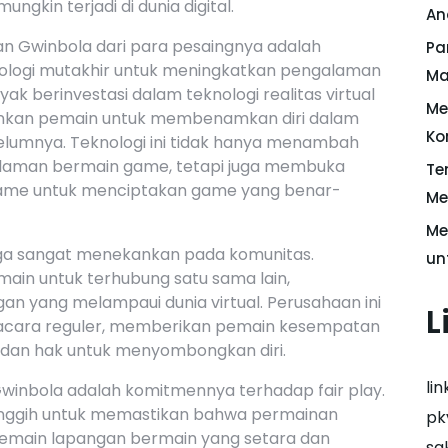
gkin terjadi di dunia digital.
An
n Gwinbola dari para pesaingnya adalah
Pa
logi mutakhir untuk meningkatkan pengalaman
Ma
ak berinvestasi dalam teknologi realitas virtual
Me
inkan pemain untuk membenamkan diri dalam
Ko
lumnya. Teknologi ini tidak hanya menambah
alaman bermain game, tetapi juga membuka
Te
ame untuk menciptakan game yang benar-
Me
Me
juga sangat menekankan pada komunitas.
un
main untuk terhubung satu sama lain,
 yang melampaui dunia virtual. Perusahaan ini
L
acara reguler, memberikan pemain kesempatan
dan hak untuk menyombongkan diri.
lin
Gwinbola adalah komitmennya terhadap fair play.
anggih untuk memastikan bahwa permainan
pk
pemain lapangan bermain yang setara dan
sa