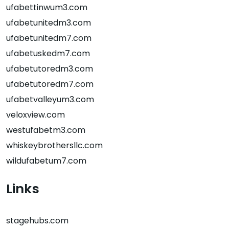
ufabettinwum3.com
ufabetunitedm3.com
ufabetunitedm7.com
ufabetuskedm7.com
ufabetutoredm3.com
ufabetutoredm7.com
ufabetvalleyum3.com
veloxview.com
westufabetm3.com
whiskeybrothersllc.com
wildufabetum7.com
Links
stagehubs.com