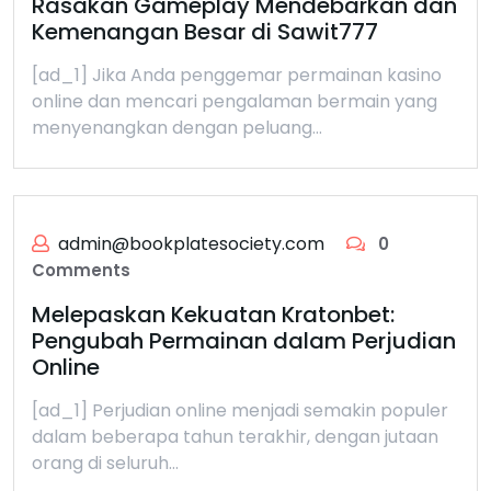
Rasakan Gameplay Mendebarkan dan
Kemenangan Besar di Sawit777
[ad_1] Jika Anda penggemar permainan kasino
online dan mencari pengalaman bermain yang
menyenangkan dengan peluang…
admin@bookplatesociety.com
0
Comments
Melepaskan Kekuatan Kratonbet:
Pengubah Permainan dalam Perjudian
Online
[ad_1] Perjudian online menjadi semakin populer
dalam beberapa tahun terakhir, dengan jutaan
orang di seluruh…