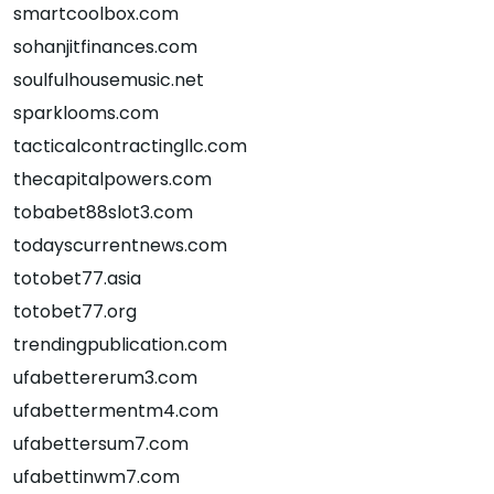
smartcoolbox.com
sohanjitfinances.com
soulfulhousemusic.net
sparklooms.com
tacticalcontractingllc.com
thecapitalpowers.com
tobabet88slot3.com
todayscurrentnews.com
totobet77.asia
totobet77.org
trendingpublication.com
ufabettererum3.com
ufabettermentm4.com
ufabettersum7.com
ufabettinwm7.com