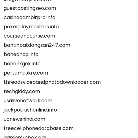
guestpostingseo.com
casinogambitpro.info
pokerplaymasters.info
courseoncourse.com
bantinbatdongsan247.com
bahednog.info
bahenxgek.info
pertamaskre.com
threadsvideoandphotodownloader.com
techgiddy.com
usalivenetwork.com
jackpotrushonline.info
ucnewshindi.com
freecellphonedatabase.com
gamersrope.com