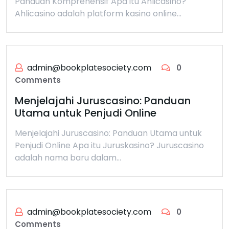
Panduan Komprehensif Apa itu Ahlicasino?
Ahlicasino adalah platform kasino online…
admin@bookplatesociety.com
0
Comments
Menjelajahi Juruscasino: Panduan
Utama untuk Penjudi Online
Menjelajahi Juruscasino: Panduan Utama untuk
Penjudi Online Apa itu Juruskasino? Juruscasino
adalah nama baru dalam…
admin@bookplatesociety.com
0
Comments