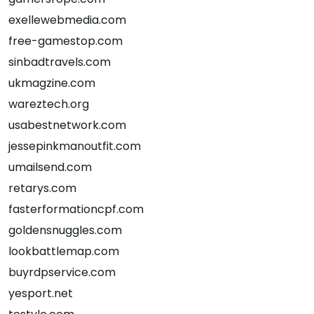
exellewebmedia.com
free-gamestop.com
sinbadtravels.com
ukmagzine.com
wareztech.org
usabestnetwork.com
jessepinkmanoutfit.com
umailsend.com
retarys.com
fasterformationcpf.com
goldensnuggles.com
lookbattlemap.com
buyrdpservice.com
yesport.net