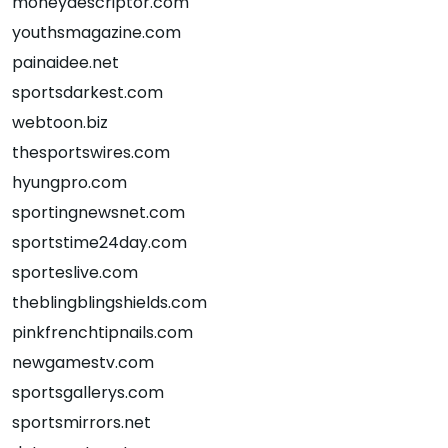
moneydescriptor.com
youthsmagazine.com
painaidee.net
sportsdarkest.com
webtoon.biz
thesportswires.com
hyungpro.com
sportingnewsnet.com
sportstime24day.com
sporteslive.com
theblingblingshields.com
pinkfrenchtipnails.com
newgamestv.com
sportsgallerys.com
sportsmirrors.net