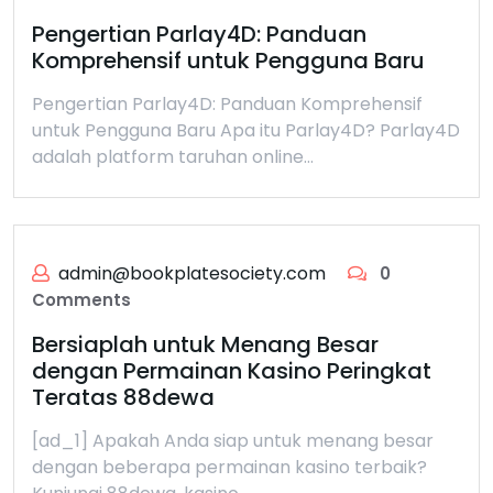
Pengertian Parlay4D: Panduan
Komprehensif untuk Pengguna Baru
Pengertian Parlay4D: Panduan Komprehensif
untuk Pengguna Baru Apa itu Parlay4D? Parlay4D
adalah platform taruhan online…
admin@bookplatesociety.com
0
Comments
Bersiaplah untuk Menang Besar
dengan Permainan Kasino Peringkat
Teratas 88dewa
[ad_1] Apakah Anda siap untuk menang besar
dengan beberapa permainan kasino terbaik?