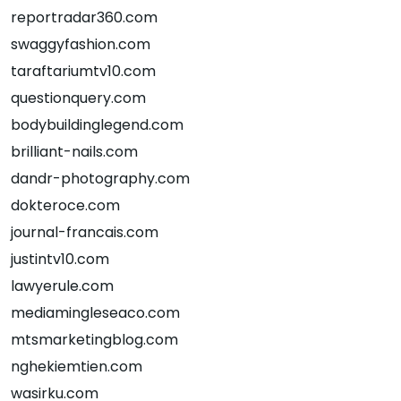
reportradar360.com
swaggyfashion.com
taraftariumtv10.com
questionquery.com
bodybuildinglegend.com
brilliant-nails.com
dandr-photography.com
dokteroce.com
journal-francais.com
justintv10.com
lawyerule.com
mediamingleseaco.com
mtsmarketingblog.com
nghekiemtien.com
wasirku.com