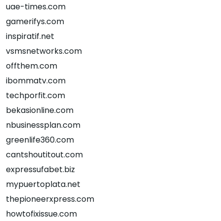
uae-times.com
gamerifys.com
inspiratif.net
vsmsnetworks.com
offthem.com
ibommatv.com
techporfit.com
bekasionline.com
nbusinessplan.com
greenlife360.com
cantshoutitout.com
expressufabet.biz
mypuertoplata.net
thepioneerxpress.com
howtofixissue.com