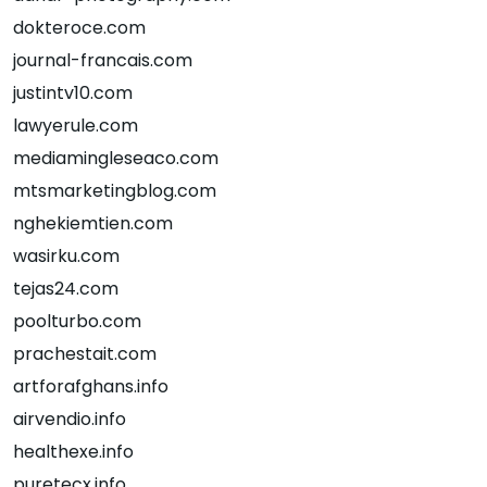
dokteroce.com
journal-francais.com
justintv10.com
lawyerule.com
mediamingleseaco.com
mtsmarketingblog.com
nghekiemtien.com
wasirku.com
tejas24.com
poolturbo.com
prachestait.com
artforafghans.info
airvendio.info
healthexe.info
puretecx.info