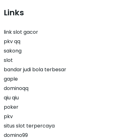
Links
link slot gacor
pkv qq
sakong
slot
bandar judi bola terbesar
gaple
dominoqq
qiu qiu
poker
pkv
situs slot terpercaya
domino99