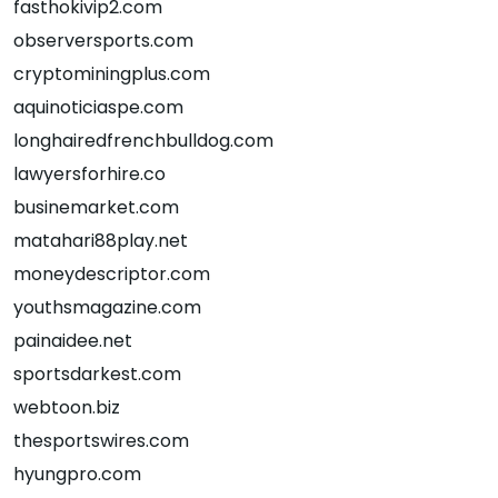
fasthokivip2.com
observersports.com
cryptominingplus.com
aquinoticiaspe.com
longhairedfrenchbulldog.com
lawyersforhire.co
businemarket.com
matahari88play.net
moneydescriptor.com
youthsmagazine.com
painaidee.net
sportsdarkest.com
webtoon.biz
thesportswires.com
hyungpro.com