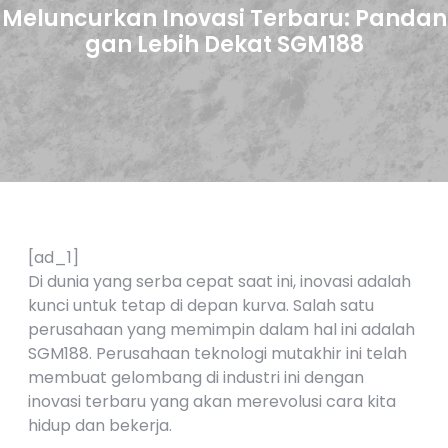
Meluncurkan Inovasi Terbaru: Pandan
gan Lebih Dekat SGM188
[ad_1]
Di dunia yang serba cepat saat ini, inovasi adalah
kunci untuk tetap di depan kurva. Salah satu
perusahaan yang memimpin dalam hal ini adalah
SGM188. Perusahaan teknologi mutakhir ini telah
membuat gelombang di industri ini dengan
inovasi terbaru yang akan merevolusi cara kita
hidup dan bekerja.