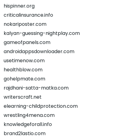
hispinner.org
criticalinsurance.info
nokariposter.com
kalyan-guessing-nightplay.com
gameofpanels.com
androidappsdownloader.com
usetimenow.com
healthblow.com
gohelpmate.com
rajdhani-satta-matka.com
writerscraft.net
elearning-childprotection.com
wrestling4mena.com
knowledgeforall.info
brand2lastio.com