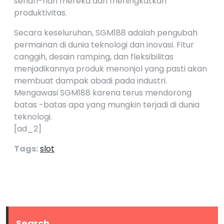
sehari-hari mereka dan meningkatkan
produktivitas.
Secara keseluruhan, SGM188 adalah pengubah
permainan di dunia teknologi dan inovasi. Fitur
canggih, desain ramping, dan fleksibilitas
menjadikannya produk menonjol yang pasti akan
membuat dampak abadi pada industri.
Mengawasi SGM188 karena terus mendorong
batas -batas apa yang mungkin terjadi di dunia
teknologi.
[ad_2]
Tags:
slot
Search