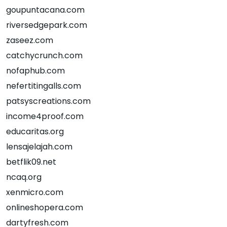
goupuntacana.com
riversedgepark.com
zaseez.com
catchycrunch.com
nofaphub.com
nefertitingalls.com
patsyscreations.com
income4proof.com
educaritas.org
lensajelajah.com
betflik09.net
ncaq.org
xenmicro.com
onlineshopera.com
dartyfresh.com