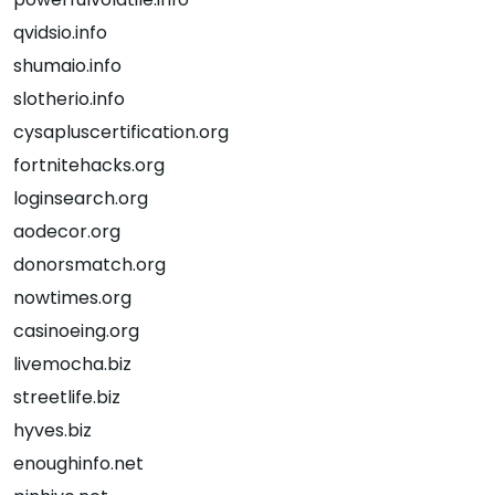
qvidsio.info
shumaio.info
slotherio.info
cysapluscertification.org
fortnitehacks.org
loginsearch.org
aodecor.org
donorsmatch.org
nowtimes.org
casinoeing.org
livemocha.biz
streetlife.biz
hyves.biz
enoughinfo.net