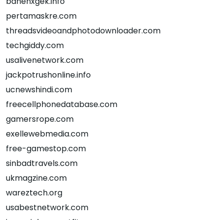
bahenxgek.info
pertamaskre.com
threadsvideoandphotodownloader.com
techgiddy.com
usalivenetwork.com
jackpotrushonline.info
ucnewshindi.com
freecellphonedatabase.com
gamersrope.com
exellewebmedia.com
free-gamestop.com
sinbadtravels.com
ukmagzine.com
wareztech.org
usabestnetwork.com