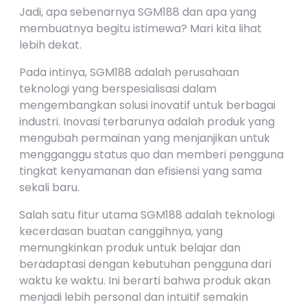
Jadi, apa sebenarnya SGM188 dan apa yang
membuatnya begitu istimewa? Mari kita lihat
lebih dekat.
Pada intinya, SGM188 adalah perusahaan
teknologi yang berspesialisasi dalam
mengembangkan solusi inovatif untuk berbagai
industri. Inovasi terbarunya adalah produk yang
mengubah permainan yang menjanjikan untuk
mengganggu status quo dan memberi pengguna
tingkat kenyamanan dan efisiensi yang sama
sekali baru.
Salah satu fitur utama SGM188 adalah teknologi
kecerdasan buatan canggihnya, yang
memungkinkan produk untuk belajar dan
beradaptasi dengan kebutuhan pengguna dari
waktu ke waktu. Ini berarti bahwa produk akan
menjadi lebih personal dan intuitif semakin