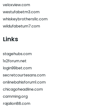
veloxview.com
westufabetm3.com
whiskeybrothersllc.com
wildufabetum7.com
Links
stagehubs.com
1x2forum.net
login99bet.com
secretcourtesans.com
onlinebahisforum1.com
chicagoheadline.com
camming.org
rajalion88.com