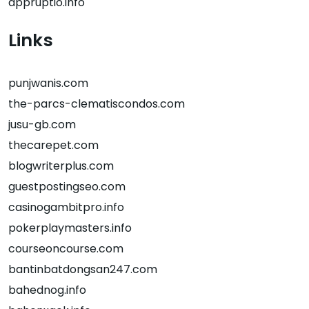
appruptio.info
Links
punjwanis.com
the-parcs-clematiscondos.com
jusu-gb.com
thecarepet.com
blogwriterplus.com
guestpostingseo.com
casinogambitpro.info
pokerplaymasters.info
courseoncourse.com
bantinbatdongsan247.com
bahednog.info