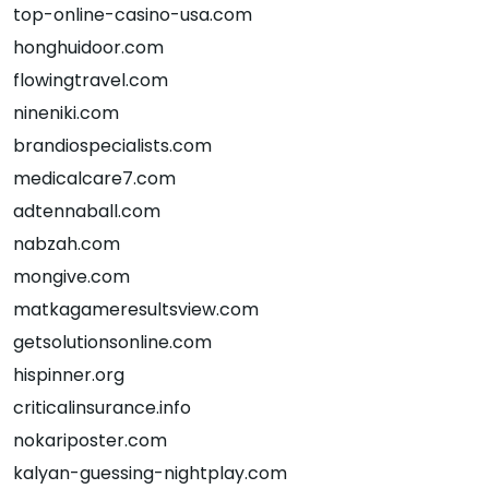
top-online-casino-usa.com
honghuidoor.com
flowingtravel.com
nineniki.com
brandiospecialists.com
medicalcare7.com
adtennaball.com
nabzah.com
mongive.com
matkagameresultsview.com
getsolutionsonline.com
hispinner.org
criticalinsurance.info
nokariposter.com
kalyan-guessing-nightplay.com