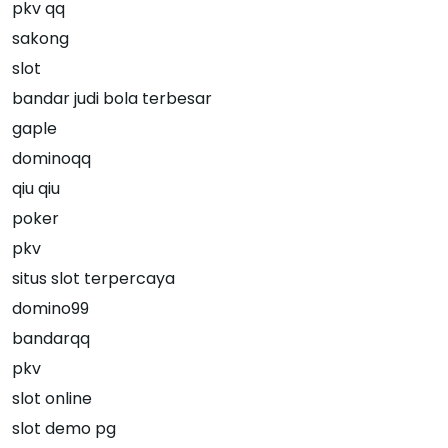
pkv qq
sakong
slot
bandar judi bola terbesar
gaple
dominoqq
qiu qiu
poker
pkv
situs slot terpercaya
domino99
bandarqq
pkv
slot online
slot demo pg