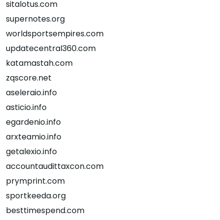
sitalotus.com
supernotes.org
worldsportsempires.com
updatecentral360.com
katamastah.com
zqscore.net
aseleraio.info
asticio.info
egardenio.info
arxteamio.info
getalexio.info
accountaudittaxcon.com
prymprint.com
sportkeeda.org
besttimespend.com