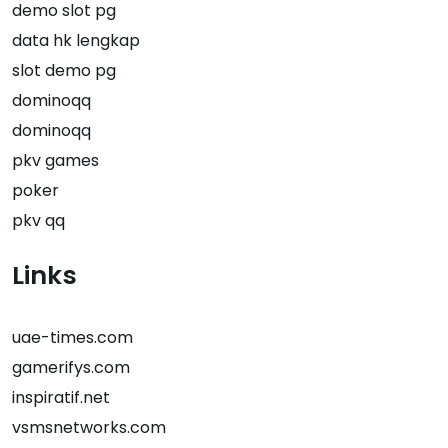
demo slot pg
data hk lengkap
slot demo pg
dominoqq
dominoqq
pkv games
poker
pkv qq
Links
uae-times.com
gamerifys.com
inspiratif.net
vsmsnetworks.com