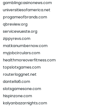
gamblingcasinonews.com
universitiesofamerica.net
progameofbrands.com
qbreview.org
servicewueste.org
zippyrevs.com
matkanumbernow.com
myjobcirculars.com
healthmoreoverfitness.com
topslotxgames.com
routerloggnet.net
dantella6.com
slotsgamesone.com
hispinzone.com
kalyanbazarnights.com