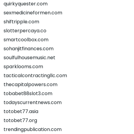
quirkyquester.com
sexmedicineformen.com
shiftripple.com
slotterpercaya.co
smartcoolbox.com
sohanjitfinances.com
soulfulhousemusic.net
sparklooms.com
tacticalcontractingllc.com
thecapitalpowers.com
tobabet88slot3.com
todayscurrentnews.com
totobet77.asia
totobet77.org
trendingpublication.com