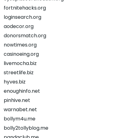
fortnitehacks.org
loginsearch.org
aodecor.org
donorsmatch.org
nowtimes.org
casinoeing.org
livemocha.biz
streetlife.biz
hyves.biz
enoughinfo.net
pinhive.net
warnabet.net
bollym4u.me
bolly2tollyblog.me
pandaclub.me