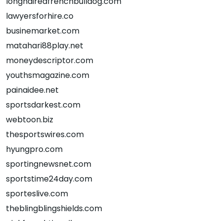
longhairedfrenchbulldog.com
lawyersforhire.co
businemarket.com
matahari88play.net
moneydescriptor.com
youthsmagazine.com
painaidee.net
sportsdarkest.com
webtoon.biz
thesportswires.com
hyungpro.com
sportingnewsnet.com
sportstime24day.com
sporteslive.com
theblingblingshields.com