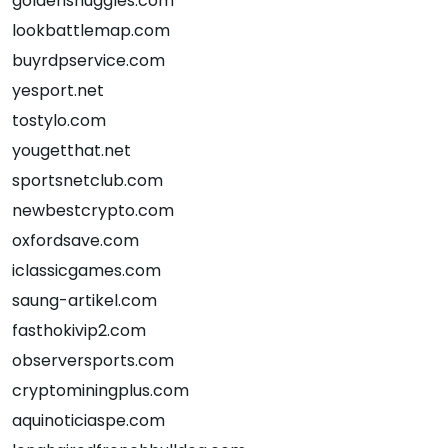
goldensnuggles.com
lookbattlemap.com
buyrdpservice.com
yesport.net
tostylo.com
yougetthat.net
sportsnetclub.com
newbestcrypto.com
oxfordsave.com
iclassicgames.com
saung-artikel.com
fasthokivip2.com
observersports.com
cryptominingplus.com
aquinoticiaspe.com