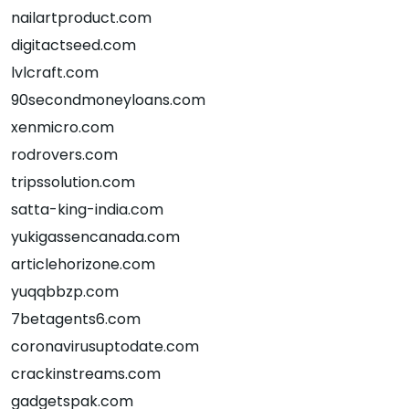
nailartproduct.com
digitactseed.com
lvlcraft.com
90secondmoneyloans.com
xenmicro.com
rodrovers.com
tripssolution.com
satta-king-india.com
yukigassencanada.com
articlehorizone.com
yuqqbbzp.com
7betagents6.com
coronavirusuptodate.com
crackinstreams.com
gadgetspak.com