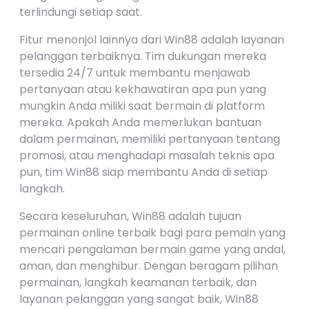
terlindungi setiap saat.
Fitur menonjol lainnya dari Win88 adalah layanan
pelanggan terbaiknya. Tim dukungan mereka
tersedia 24/7 untuk membantu menjawab
pertanyaan atau kekhawatiran apa pun yang
mungkin Anda miliki saat bermain di platform
mereka. Apakah Anda memerlukan bantuan
dalam permainan, memiliki pertanyaan tentang
promosi, atau menghadapi masalah teknis apa
pun, tim Win88 siap membantu Anda di setiap
langkah.
Secara keseluruhan, Win88 adalah tujuan
permainan online terbaik bagi para pemain yang
mencari pengalaman bermain game yang andal,
aman, dan menghibur. Dengan beragam pilihan
permainan, langkah keamanan terbaik, dan
layanan pelanggan yang sangat baik, Win88