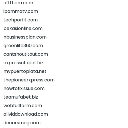
offthem.com
ibommatv.com
techporfit.com
bekasionline.com
nbusinessplan.com
greenlife360.com
cantshoutitout.com
expressufabet.biz
mypuertoplata.net
thepioneerxpress.com
howtofixissue.com
teamufabet.biz
webfullform.com
allviddownload.com
decorsmag.com