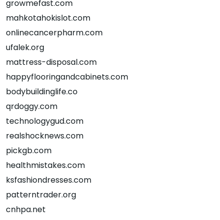
growmefast.com
mahkotahokislot.com
onlinecancerpharm.com
ufalek.org
mattress-disposal.com
happyflooringandcabinets.com
bodybuildinglife.co
qrdoggy.com
technologygud.com
realshocknews.com
pickgb.com
healthmistakes.com
ksfashiondresses.com
patterntrader.org
cnhpa.net