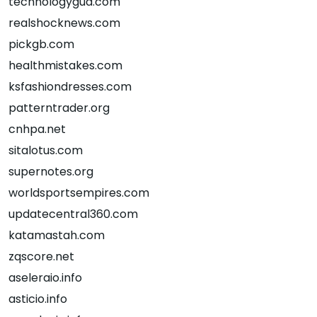
technologygud.com
realshocknews.com
pickgb.com
healthmistakes.com
ksfashiondresses.com
patterntrader.org
cnhpa.net
sitalotus.com
supernotes.org
worldsportsempires.com
updatecentral360.com
katamastah.com
zqscore.net
aseleraio.info
asticio.info