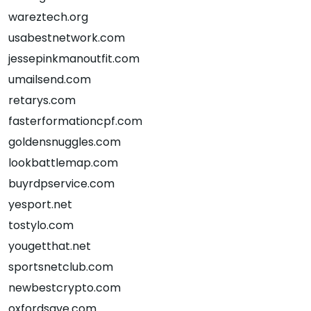
wareztech.org
usabestnetwork.com
jessepinkmanoutfit.com
umailsend.com
retarys.com
fasterformationcpf.com
goldensnuggles.com
lookbattlemap.com
buyrdpservice.com
yesport.net
tostylo.com
yougetthat.net
sportsnetclub.com
newbestcrypto.com
oxfordsave.com