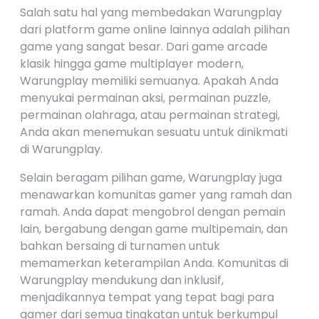
Salah satu hal yang membedakan Warungplay
dari platform game online lainnya adalah pilihan
game yang sangat besar. Dari game arcade
klasik hingga game multiplayer modern,
Warungplay memiliki semuanya. Apakah Anda
menyukai permainan aksi, permainan puzzle,
permainan olahraga, atau permainan strategi,
Anda akan menemukan sesuatu untuk dinikmati
di Warungplay.
Selain beragam pilihan game, Warungplay juga
menawarkan komunitas gamer yang ramah dan
ramah. Anda dapat mengobrol dengan pemain
lain, bergabung dengan game multipemain, dan
bahkan bersaing di turnamen untuk
memamerkan keterampilan Anda. Komunitas di
Warungplay mendukung dan inklusif,
menjadikannya tempat yang tepat bagi para
gamer dari semua tingkatan untuk berkumpul