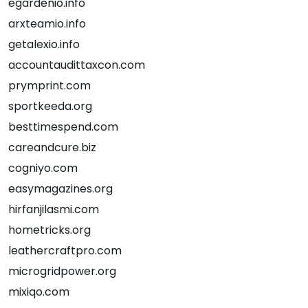
egardenio.info
arxteamio.info
getalexio.info
accountaudittaxcon.com
prymprint.com
sportkeeda.org
besttimespend.com
careandcure.biz
cogniyo.com
easymagazines.org
hirfanjilasmi.com
hometricks.org
leathercraftpro.com
microgridpower.org
mixiqo.com