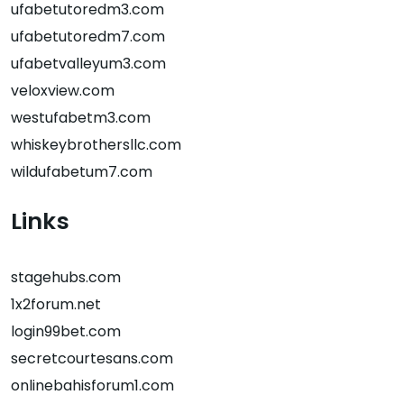
ufabetutoredm3.com
ufabetutoredm7.com
ufabetvalleyum3.com
veloxview.com
westufabetm3.com
whiskeybrothersllc.com
wildufabetum7.com
Links
stagehubs.com
1x2forum.net
login99bet.com
secretcourtesans.com
onlinebahisforum1.com