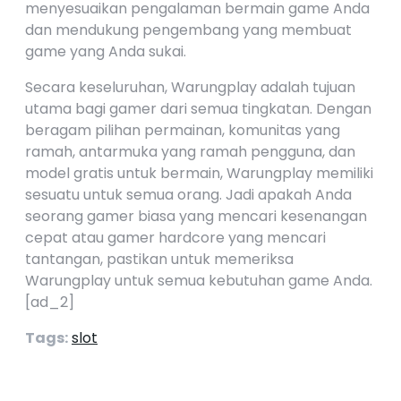
menyesuaikan pengalaman bermain game Anda
dan mendukung pengembang yang membuat
game yang Anda sukai.
Secara keseluruhan, Warungplay adalah tujuan
utama bagi gamer dari semua tingkatan. Dengan
beragam pilihan permainan, komunitas yang
ramah, antarmuka yang ramah pengguna, dan
model gratis untuk bermain, Warungplay memiliki
sesuatu untuk semua orang. Jadi apakah Anda
seorang gamer biasa yang mencari kesenangan
cepat atau gamer hardcore yang mencari
tantangan, pastikan untuk memeriksa
Warungplay untuk semua kebutuhan game Anda.
[ad_2]
Tags:
slot