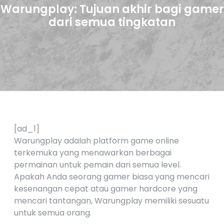
Warungplay: Tujuan akhir bagi gamer
dari semua tingkatan
[ad_1]
Warungplay adalah platform game online
terkemuka yang menawarkan berbagai
permainan untuk pemain dari semua level.
Apakah Anda seorang gamer biasa yang mencari
kesenangan cepat atau gamer hardcore yang
mencari tantangan, Warungplay memiliki sesuatu
untuk semua orang.