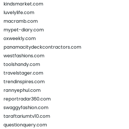
kindsmarket.com
luvelylife.com
macramb.com
mypet-diary.com
oxweekly.com
panamacitydeckcontractors.com
westfashions.com
toolshandy.com
travelstager.com
trendinspires.com
rannyephul.com
reportradar360.com
swaggyfashion.com
taraftariumtv10.com
questionquery.com