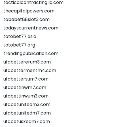
tacticalcontractingllc.com
thecapitalpowers.com
tobabet88slot3.com
todayscurrentnews.com
totobet77.asia
totobet77.org
trendingpublication.com
ufabettererum3.com
ufabettermentm4.com
ufabettersum7.com
ufabettinwm7.com
ufabettinwum3.com
ufabetunitedm3.com
ufabetunitedm7.com
ufabetuskedm7.com