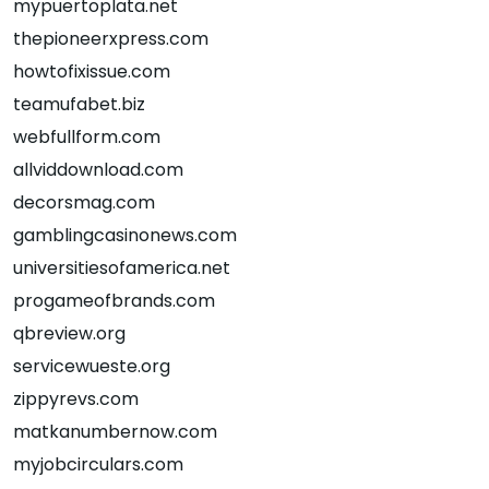
mypuertoplata.net
thepioneerxpress.com
howtofixissue.com
teamufabet.biz
webfullform.com
allviddownload.com
decorsmag.com
gamblingcasinonews.com
universitiesofamerica.net
progameofbrands.com
qbreview.org
servicewueste.org
zippyrevs.com
matkanumbernow.com
myjobcirculars.com