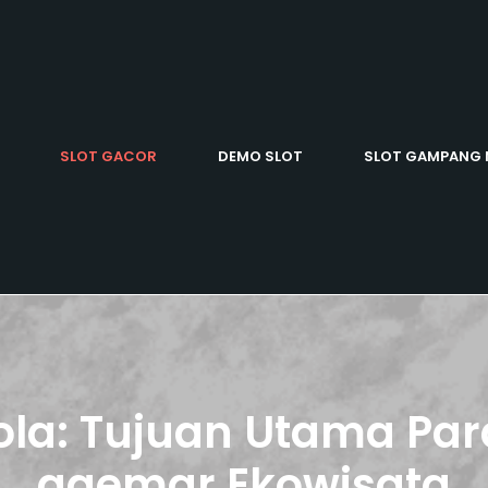
SLOT GACOR
DEMO SLOT
SLOT GAMPANG
ola: Tujuan Utama Par
ggemar Ekowisata