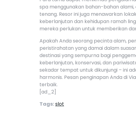
spa menggunakan bahan-bahan alami, d
tenang. Resor ini juga menawarkan lok
keberlanjutan dan kehidupan ramah lin
mereka perlukan untuk memberikan damp
Apakah Anda seorang pecinta alam, pen
peristirahatan yang damai dalam suasa
destinasi yang sempurna bagi penggem
keberlanjutan, konservasi, dan pariwis
sekadar tempat untuk dikunjungi – ini a
harmonis. Pesan penginapan Anda di Viab
terbaik.
[ad_2]
Tags:
slot