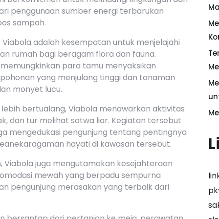
Ma
 dari penggunaan sumber energi terbarukan
pos sampah.
Me
Ko
ke Viabola adalah kesempatan untuk menjelajahi
Te
kan rumah bagi beragam flora dan fauna.
n memungkinkan para tamu menyaksikan
Me
pepohonan yang menjulang tinggi dan tanaman
Me
dan monyet lucu.
un
ebih bertualang, Viabola menawarkan aktivitas
Me
k, dan tur melihat satwa liar. Kegiatan tersebut
uga mengedukasi pengunjung tentang pentingnya
L
keanekaragaman hayati di kawasan tersebut.
an, Viabola juga mengutamakan kesejahteraan
akomodasi mewah yang berpadu sempurna
lin
an pengunjung merasakan yang terbaik dari
pk
sa
 bersantap dari pertanian ke meja, perawatan