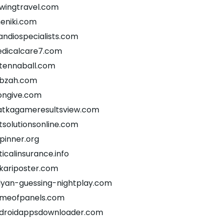
owingtravel.com
neniki.com
andiospecialists.com
dicalcare7.com
tennaball.com
bzah.com
ngive.com
tkagameresultsview.com
tsolutionsonline.com
spinner.org
iticalinsurance.info
kariposter.com
lyan-guessing-nightplay.com
meofpanels.com
droidappsdownloader.com