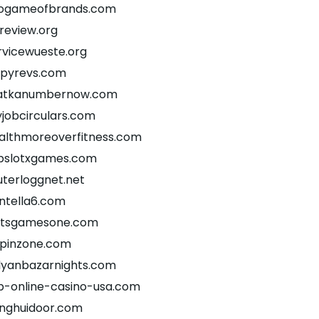
ogameofbrands.com
review.org
rvicewueste.org
ppyrevs.com
tkanumbernow.com
jobcirculars.com
althmoreoverfitness.com
pslotxgames.com
uterloggnet.net
ntella6.com
otsgamesone.com
spinzone.com
lyanbazarnights.com
p-online-casino-usa.com
nghuidoor.com