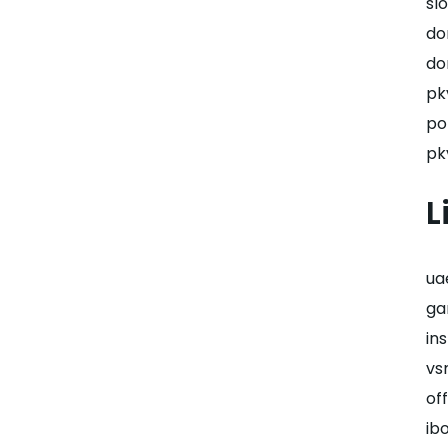
sl
do
do
pk
po
pk
L
ua
ga
ins
vs
of
ib