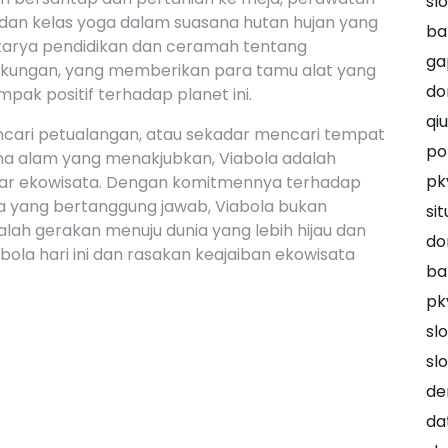
slo
an kelas yoga dalam suasana hutan hujan yang
ba
akarya pendidikan dan ceramah tentang
ga
gkungan, yang memberikan para tamu alat yang
do
ak positif terhadap planet ini.
qiu
cari petualangan, atau sekadar mencari tempat
po
na alam yang menakjubkan, Viabola adalah
pk
ar ekowisata. Dengan komitmennya terhadap
ata yang bertanggung jawab, Viabola bukan
si
dalah gerakan menuju dunia yang lebih hijau dan
do
ola hari ini dan rasakan keajaiban ekowisata
ba
pk
slo
sl
de
da