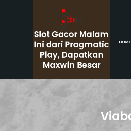
Skip
to
content
Slot Gacor Malam
Ini dari Pragmatic
HOME
Play, Dapatkan
Maxwin Besar
Viab