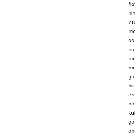
fl
ni
br
me
ad
na
mo
ma
ge
hi
cr
no
ka
ga
an