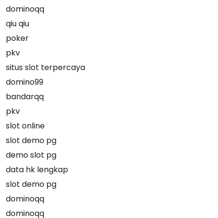
dominoqq
qiu qiu
poker
pkv
situs slot terpercaya
domino99
bandarqq
pkv
slot online
slot demo pg
demo slot pg
data hk lengkap
slot demo pg
dominoqq
dominoqq