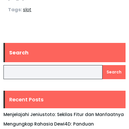
Tags:
slot
Search
Search
Recent Posts
Menjelajahi Jeniustoto: Sekilas Fitur dan Manfaatnya
Mengungkap Rahasia Dewi4D: Panduan