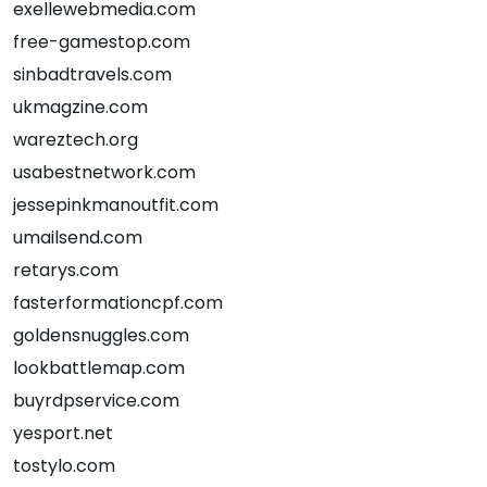
exellewebmedia.com
free-gamestop.com
sinbadtravels.com
ukmagzine.com
wareztech.org
usabestnetwork.com
jessepinkmanoutfit.com
umailsend.com
retarys.com
fasterformationcpf.com
goldensnuggles.com
lookbattlemap.com
buyrdpservice.com
yesport.net
tostylo.com