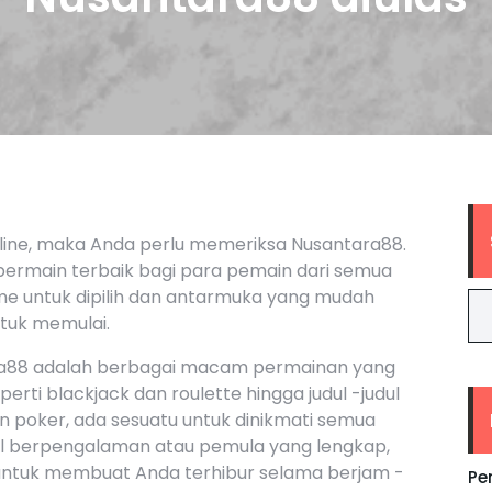
ine, maka Anda perlu memeriksa Nusantara88.
ermain terbaik bagi para pemain dari semua
e untuk dipilih dan antarmuka yang mudah
tuk memulai.
ara88 adalah berbagai macam permainan yang
perti blackjack dan roulette hingga judul -judul
an poker, ada sesuatu untuk dinikmati semua
al berpengalaman atau pemula yang lengkap,
ntuk membuat Anda terhibur selama berjam -
Pe