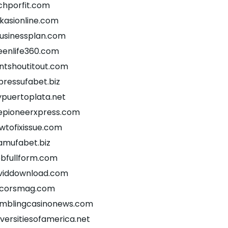
chporfit.com
kasionline.com
usinessplan.com
eenlife360.com
ntshoutitout.com
pressufabet.biz
puertoplata.net
epioneerxpress.com
wtofixissue.com
amufabet.biz
bfullform.com
lviddownload.com
corsmag.com
mblingcasinonews.com
iversitiesofamerica.net