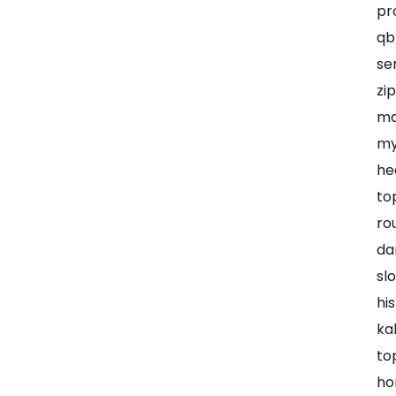
pr
qb
se
zi
ma
my
he
to
ro
da
sl
hi
ka
to
ho