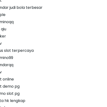
t
ndar judi bola terbesar
ple
minoqq
 qiu
ker
v
tus slot terpercaya
mino99
ndarqq
v
t online
ot demo pg
mo slot pg
ta hk lengkap