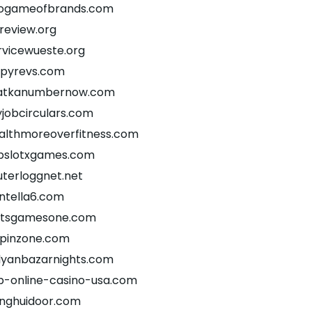
ogameofbrands.com
review.org
rvicewueste.org
ppyrevs.com
tkanumbernow.com
jobcirculars.com
althmoreoverfitness.com
pslotxgames.com
uterloggnet.net
ntella6.com
otsgamesone.com
spinzone.com
lyanbazarnights.com
p-online-casino-usa.com
nghuidoor.com