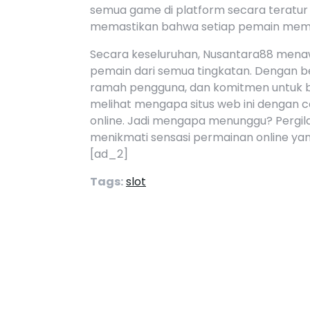
semua game di platform secara teratur 
memastikan bahwa setiap pemain memil
Secara keseluruhan, Nusantara88 mena
pemain dari semua tingkatan. Dengan 
ramah pengguna, dan komitmen untuk b
melihat mengapa situs web ini dengan 
online. Jadi mengapa menunggu? Pergilah
menikmati sensasi permainan online yan
[ad_2]
Tags:
slot