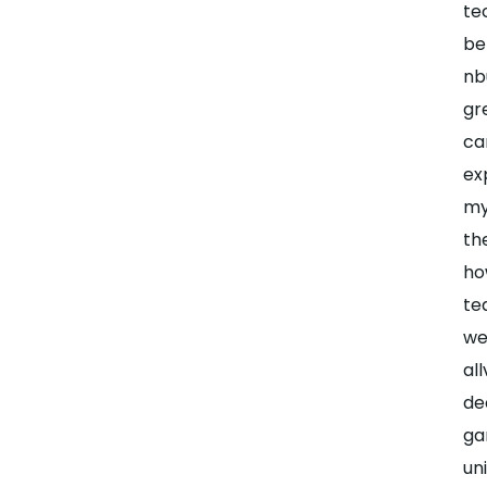
te
be
nb
gr
ca
ex
my
th
ho
te
we
al
de
ga
un