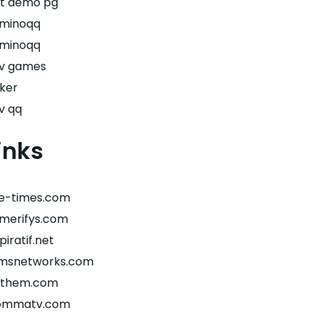
ot demo pg
minoqq
minoqq
v games
ker
v qq
inks
e-times.com
merifys.com
piratif.net
msnetworks.com
fthem.com
ommatv.com