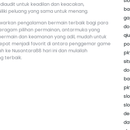
slo
diaudit untuk keadilan dan keacakan,
ba
iki peluang yang sama untuk menang.
ga
warkan pengalaman bermain terbaik bagi para
do
beragam pilihan permainan, antarmuka yang
qiu
ermain dan keamanan yang adil, mudah untuk
cepat menjadi favorit di antara penggemar game
po
 ke Nusantara88 hari ini dan mulailah
pk
g terbaik.
si
do
ba
pk
slo
sl
de
da