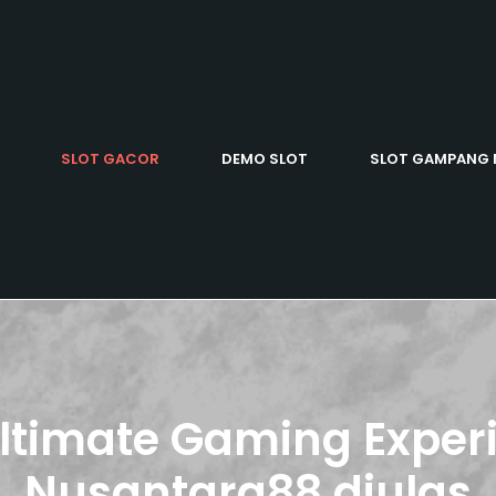
SLOT GACOR
DEMO SLOT
SLOT GAMPANG
ltimate Gaming Exper
Nusantara88 diulas