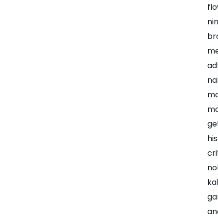
fl
ni
br
me
ad
na
mo
ma
ge
hi
cr
no
ka
ga
an