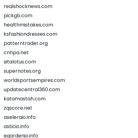
realshocknews.com
pickgb.com
healthmistakes.com
ksfashiondresses.com
patterntrader.org
cnhpa.net
sitalotus.com
supernotes.org
worldsportsempires.com
updatecentral360.com
katamastah.com
zqscore.net
aseleraio.info
asticio.info
egardenio.info