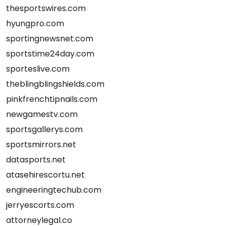
thesportswires.com
hyungpro.com
sportingnewsnet.com
sportstime24day.com
sporteslive.com
theblingblingshields.com
pinkfrenchtipnails.com
newgamestv.com
sportsgallerys.com
sportsmirrors.net
datasports.net
atasehirescortu.net
engineeringtechub.com
jerryescorts.com
attorneylegal.co