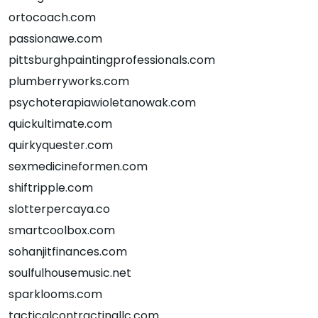
ortocoach.com
passionawe.com
pittsburghpaintingprofessionals.com
plumberryworks.com
psychoterapiawioletanowak.com
quickultimate.com
quirkyquester.com
sexmedicineformen.com
shiftripple.com
slotterpercaya.co
smartcoolbox.com
sohanjitfinances.com
soulfulhousemusic.net
sparklooms.com
tacticalcontractingllc.com