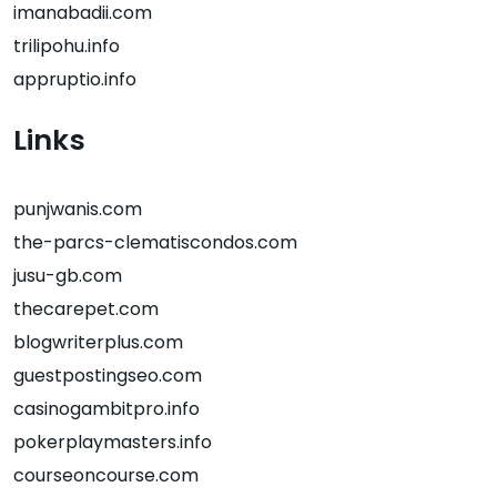
imanabadii.com
trilipohu.info
appruptio.info
Links
punjwanis.com
the-parcs-clematiscondos.com
jusu-gb.com
thecarepet.com
blogwriterplus.com
guestpostingseo.com
casinogambitpro.info
pokerplaymasters.info
courseoncourse.com