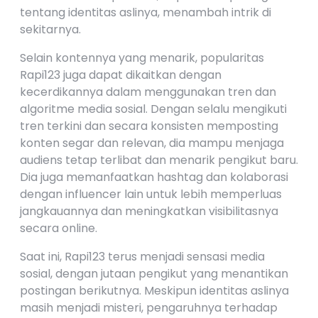
tentang identitas aslinya, menambah intrik di
sekitarnya.
Selain kontennya yang menarik, popularitas
Rapi123 juga dapat dikaitkan dengan
kecerdikannya dalam menggunakan tren dan
algoritme media sosial. Dengan selalu mengikuti
tren terkini dan secara konsisten memposting
konten segar dan relevan, dia mampu menjaga
audiens tetap terlibat dan menarik pengikut baru.
Dia juga memanfaatkan hashtag dan kolaborasi
dengan influencer lain untuk lebih memperluas
jangkauannya dan meningkatkan visibilitasnya
secara online.
Saat ini, Rapi123 terus menjadi sensasi media
sosial, dengan jutaan pengikut yang menantikan
postingan berikutnya. Meskipun identitas aslinya
masih menjadi misteri, pengaruhnya terhadap