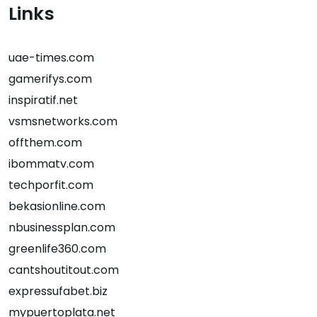
Links
uae-times.com
gamerifys.com
inspiratif.net
vsmsnetworks.com
offthem.com
ibommatv.com
techporfit.com
bekasionline.com
nbusinessplan.com
greenlife360.com
cantshoutitout.com
expressufabet.biz
mypuertoplata.net