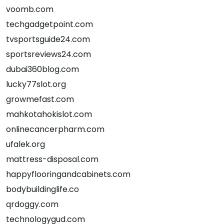
voomb.com
techgadgetpoint.com
tvsportsguide24.com
sportsreviews24.com
dubai360blog.com
lucky77slot.org
growmefast.com
mahkotahokislot.com
onlinecancerpharm.com
ufalek.org
mattress-disposal.com
happyflooringandcabinets.com
bodybuildinglife.co
qrdoggy.com
technologygud.com