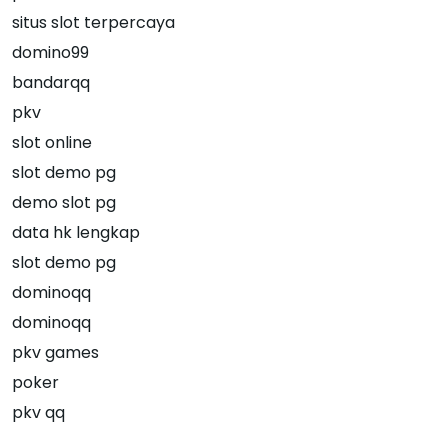
situs slot terpercaya
domino99
bandarqq
pkv
slot online
slot demo pg
demo slot pg
data hk lengkap
slot demo pg
dominoqq
dominoqq
pkv games
poker
pkv qq