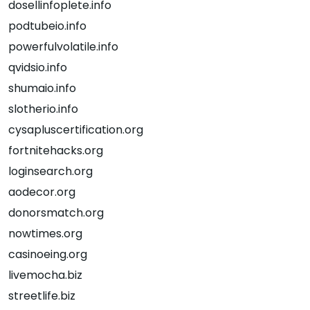
dosellinfoplete.info
podtubeio.info
powerfulvolatile.info
qvidsio.info
shumaio.info
slotherio.info
cysapluscertification.org
fortnitehacks.org
loginsearch.org
aodecor.org
donorsmatch.org
nowtimes.org
casinoeing.org
livemocha.biz
streetlife.biz