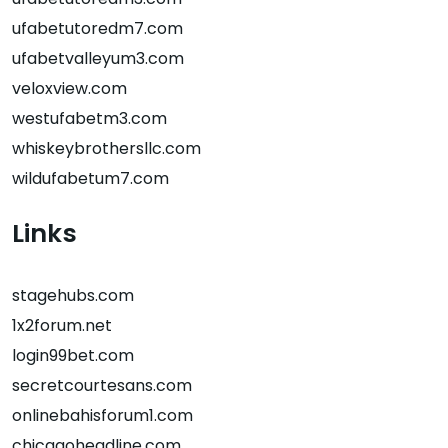
ufabetutoredm7.com
ufabetvalleyum3.com
veloxview.com
westufabetm3.com
whiskeybrothersllc.com
wildufabetum7.com
Links
stagehubs.com
1x2forum.net
login99bet.com
secretcourtesans.com
onlinebahisforum1.com
chicagoheadline.com