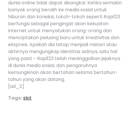
dunia online tidak dapat disangkal. Ketika semakin
banyak orang beralih ke media sosial untuk
hiburan dan koneksi, tokoh-tokoh seperti Rapi123
berfungsi sebagai pengingat akan kekuatan
internet untuk menyatukan orang-orang dan
menciptakan peluang baru untuk kreativitas dan
ekspresi. Apakah dia tetap menjadi misteri atau
akhirnya mengungkap identitas aslinya, satu hal
yang pasti – Rapi123 telah meninggalkan jejaknya
di dunia media sosial, dan pengaruhnya
kemungkinan akan bertahan selama bertahun-
tahun yang akan datang.
[ad_2]
Tags:
slot