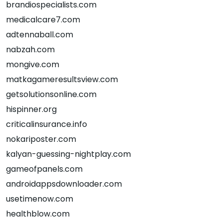
brandiospecialists.com
medicalcare7.com
adtennaball.com
nabzah.com
mongive.com
matkagameresultsview.com
getsolutionsonline.com
hispinner.org
criticalinsurance.info
nokariposter.com
kalyan-guessing-nightplay.com
gameofpanels.com
androidappsdownloader.com
usetimenow.com
healthblow.com