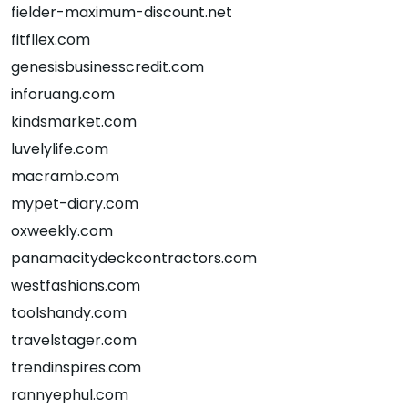
fielder-maximum-discount.net
fitfllex.com
genesisbusinesscredit.com
inforuang.com
kindsmarket.com
luvelylife.com
macramb.com
mypet-diary.com
oxweekly.com
panamacitydeckcontractors.com
westfashions.com
toolshandy.com
travelstager.com
trendinspires.com
rannyephul.com