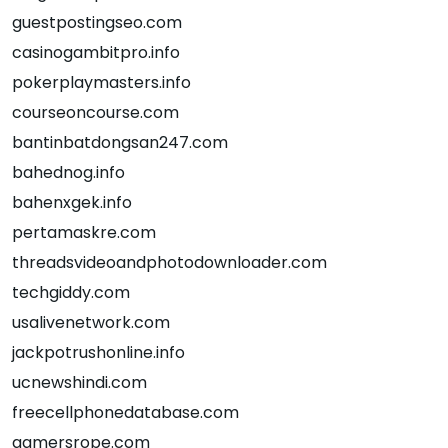
guestpostingseo.com
casinogambitpro.info
pokerplaymasters.info
courseoncourse.com
bantinbatdongsan247.com
bahednog.info
bahenxgek.info
pertamaskre.com
threadsvideoandphotodownloader.com
techgiddy.com
usalivenetwork.com
jackpotrushonline.info
ucnewshindi.com
freecellphonedatabase.com
gamersrope.com