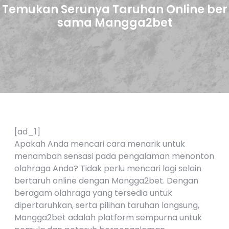
Temukan Serunya Taruhan Online ber
sama Mangga2bet
[ad_1]
Apakah Anda mencari cara menarik untuk
menambah sensasi pada pengalaman menonton
olahraga Anda? Tidak perlu mencari lagi selain
bertaruh online dengan Mangga2bet. Dengan
beragam olahraga yang tersedia untuk
dipertaruhkan, serta pilihan taruhan langsung,
Mangga2bet adalah platform sempurna untuk