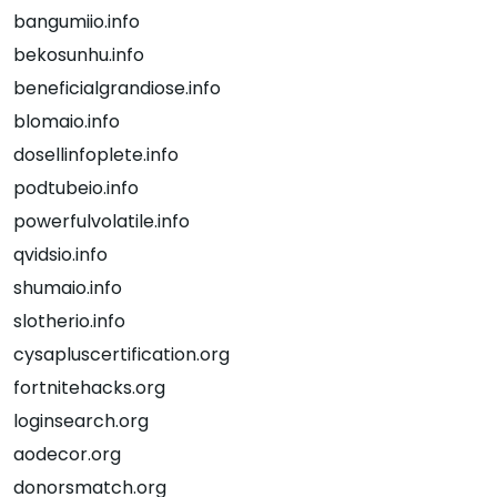
bangumiio.info
bekosunhu.info
beneficialgrandiose.info
blomaio.info
dosellinfoplete.info
podtubeio.info
powerfulvolatile.info
qvidsio.info
shumaio.info
slotherio.info
cysapluscertification.org
fortnitehacks.org
loginsearch.org
aodecor.org
donorsmatch.org