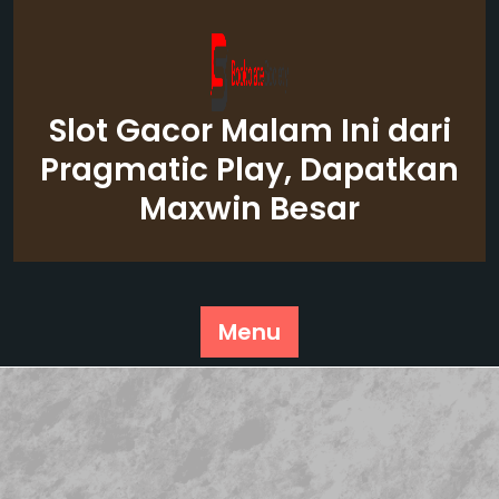
Skip
to
content
Slot Gacor Malam Ini dari
Pragmatic Play, Dapatkan
Maxwin Besar
Menu