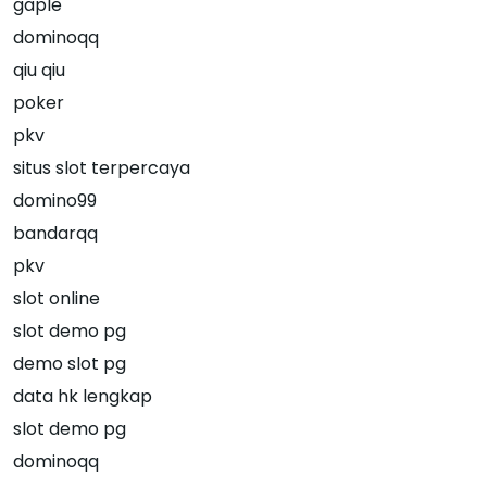
gaple
dominoqq
qiu qiu
poker
pkv
situs slot terpercaya
domino99
bandarqq
pkv
slot online
slot demo pg
demo slot pg
data hk lengkap
slot demo pg
dominoqq