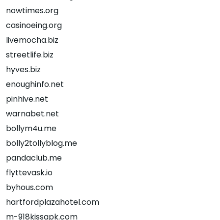
nowtimes.org
casinoeing.org
livemocha.biz
streetlife.biz
hyves.biz
enoughinfo.net
pinhive.net
warnabet.net
bollym4u.me
bolly2tollyblog.me
pandaclub.me
flyttevask.io
byhous.com
hartfordplazahotel.com
m-918kissapk.com