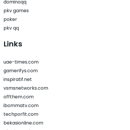
dominoqq
pkv games
poker
pkv qq
Links
uae-times.com
gamerifys.com
inspiratif.net
vsmsnetworks.com
offthem.com
ibommatv.com
techporfit.com
bekasionline.com