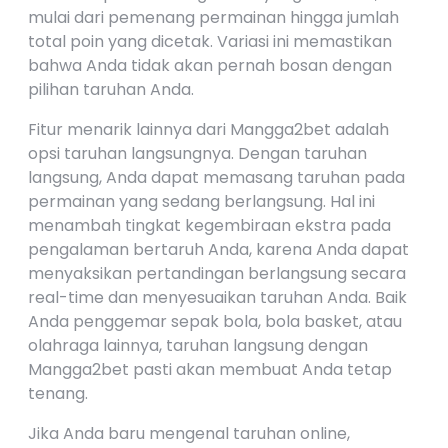
mulai dari pemenang permainan hingga jumlah
total poin yang dicetak. Variasi ini memastikan
bahwa Anda tidak akan pernah bosan dengan
pilihan taruhan Anda.
Fitur menarik lainnya dari Mangga2bet adalah
opsi taruhan langsungnya. Dengan taruhan
langsung, Anda dapat memasang taruhan pada
permainan yang sedang berlangsung. Hal ini
menambah tingkat kegembiraan ekstra pada
pengalaman bertaruh Anda, karena Anda dapat
menyaksikan pertandingan berlangsung secara
real-time dan menyesuaikan taruhan Anda. Baik
Anda penggemar sepak bola, bola basket, atau
olahraga lainnya, taruhan langsung dengan
Mangga2bet pasti akan membuat Anda tetap
tenang.
Jika Anda baru mengenal taruhan online,