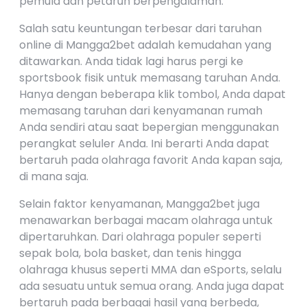
pemula dan petaruh berpengalaman.
Salah satu keuntungan terbesar dari taruhan
online di Mangga2bet adalah kemudahan yang
ditawarkan. Anda tidak lagi harus pergi ke
sportsbook fisik untuk memasang taruhan Anda.
Hanya dengan beberapa klik tombol, Anda dapat
memasang taruhan dari kenyamanan rumah
Anda sendiri atau saat bepergian menggunakan
perangkat seluler Anda. Ini berarti Anda dapat
bertaruh pada olahraga favorit Anda kapan saja,
di mana saja.
Selain faktor kenyamanan, Mangga2bet juga
menawarkan berbagai macam olahraga untuk
dipertaruhkan. Dari olahraga populer seperti
sepak bola, bola basket, dan tenis hingga
olahraga khusus seperti MMA dan eSports, selalu
ada sesuatu untuk semua orang. Anda juga dapat
bertaruh pada berbagai hasil yang berbeda,