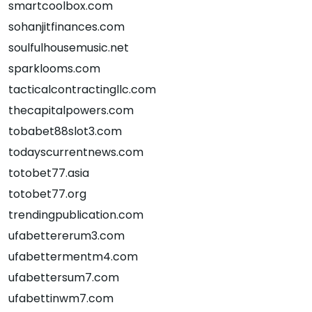
smartcoolbox.com
sohanjitfinances.com
soulfulhousemusic.net
sparklooms.com
tacticalcontractingllc.com
thecapitalpowers.com
tobabet88slot3.com
todayscurrentnews.com
totobet77.asia
totobet77.org
trendingpublication.com
ufabettererum3.com
ufabettermentm4.com
ufabettersum7.com
ufabettinwm7.com