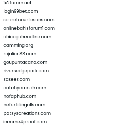
1x2forum.net
login99bet.com
secretcourtesans.com
onlinebahisforum1.com
chicagoheadline.com
camming.org
rajalion88.com
goupuntacana.com
riversedgepark.com
zaseez.com
catchycrunch.com
nofaphub.com
nefertitingalls.com
patsyscreations.com
income4proof.com