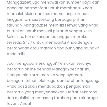
Mangga2bet juga menawarkan sumber daya dan
panduan bermanfaat untuk membantu Anda
memulai. Mulai dari tips memasang taruhan
hingga informasi tentang berbagai pilihan
taruhan, Mangga2bet memiliki semua yang Anda
butuhkan untuk menjadi petaruh yang sukses.
Selain itu, tim dukungan pelanggan mereka
tersedia 24/7 untuk membantu Anda dengan
pertanyaan atau masalah apa pun yang mungkin
Anda miliki.
Jadi mengapa menunggu? Temukan serunya
bertaruh online dengan Mangga2bet hari ini.
Dengan platform mereka yang nyaman,
beragam pilihan olahraga, dan taruhan langsung,
Anda pasti akan mendapatkan pengalaman
bertaruh yang menyenangkan. Daftar sekarang
dan mulailah memasang taruhan pada olahraga
favorit Anda!