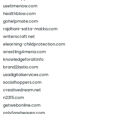
usetimenow.com
healthblow.com
gohelpmate.com
rajdhani-satta-matka.com
writerscraft.net
elearning-childprotection.com
wrestling4mena.com
knowledgeforall.info
brand2lastio.com
usadigitalservices.com
socialhoppers.com
creativedream.net
n2315.com
getwebonline.com
onlyfansheaven.com