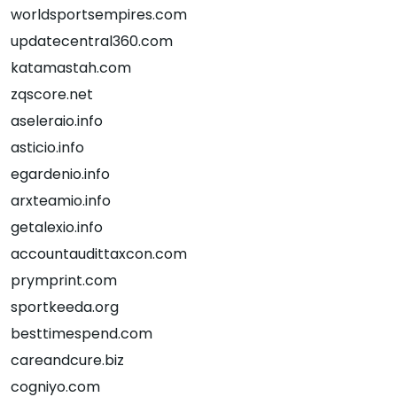
worldsportsempires.com
updatecentral360.com
katamastah.com
zqscore.net
aseleraio.info
asticio.info
egardenio.info
arxteamio.info
getalexio.info
accountaudittaxcon.com
prymprint.com
sportkeeda.org
besttimespend.com
careandcure.biz
cogniyo.com