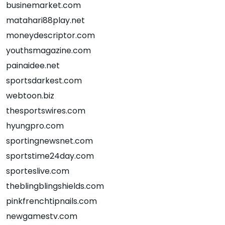
businemarket.com
matahari88play.net
moneydescriptor.com
youthsmagazine.com
painaidee.net
sportsdarkest.com
webtoon.biz
thesportswires.com
hyungpro.com
sportingnewsnet.com
sportstime24day.com
sporteslive.com
theblingblingshields.com
pinkfrenchtipnails.com
newgamestv.com