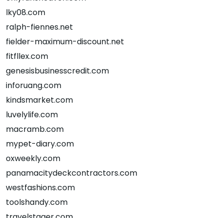
lky08.com
ralph-fiennes.net
fielder-maximum-discount.net
fitfllex.com
genesisbusinesscredit.com
inforuang.com
kindsmarket.com
luvelylife.com
macramb.com
mypet-diary.com
oxweekly.com
panamacitydeckcontractors.com
westfashions.com
toolshandy.com
travelstager.com