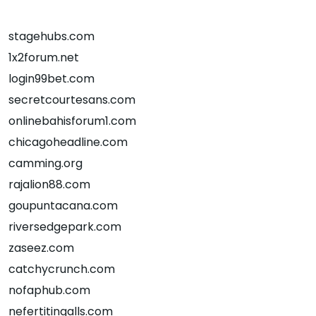
stagehubs.com
1x2forum.net
login99bet.com
secretcourtesans.com
onlinebahisforum1.com
chicagoheadline.com
camming.org
rajalion88.com
goupuntacana.com
riversedgepark.com
zaseez.com
catchycrunch.com
nofaphub.com
nefertitingalls.com