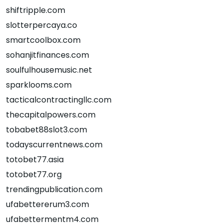
shiftripple.com
slotterpercaya.co
smartcoolbox.com
sohanjitfinances.com
soulfulhousemusic.net
sparklooms.com
tacticalcontractingllc.com
thecapitalpowers.com
tobabet88slot3.com
todayscurrentnews.com
totobet77.asia
totobet77.org
trendingpublication.com
ufabettererum3.com
ufabettermentm4.com