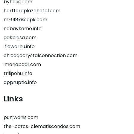
byhous.com
hartfordplazahotel.com
m-918kissapk.com
nabavkame.info
gakbiasa.com
iflowerhu.info
chicagocrystalconnection.com
imanabadii.com
trilipohu.info
appruptio.info
Links
punjwanis.com
the-parcs-clematiscondos.com