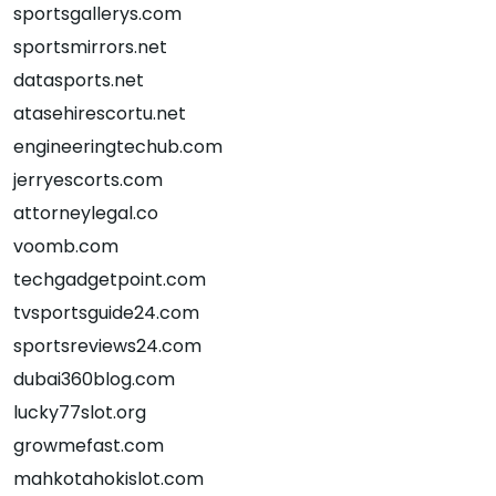
sportsgallerys.com
sportsmirrors.net
datasports.net
atasehirescortu.net
engineeringtechub.com
jerryescorts.com
attorneylegal.co
voomb.com
techgadgetpoint.com
tvsportsguide24.com
sportsreviews24.com
dubai360blog.com
lucky77slot.org
growmefast.com
mahkotahokislot.com