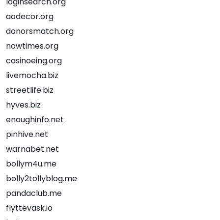
loginsearch.org
aodecor.org
donorsmatch.org
nowtimes.org
casinoeing.org
livemocha.biz
streetlife.biz
hyves.biz
enoughinfo.net
pinhive.net
warnabet.net
bollym4u.me
bolly2tollyblog.me
pandaclub.me
flyttevask.io