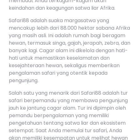
membuat Anda terkagum-kagum akan
keindahan dan keagungan satwa liar Afrika.
Safari88 adalah suaka margasatwa yang
mencakup lebih dari 88.000 hektar sabana Afrika
yang masih asli. Ini adalah rumah bagi beragam
hewan, termasuk singa, gajah, jerapah, zebra, dan
banyak lagi. Cagar alam ini dikelola dengan hati-
hati untuk memastikan keselamatan dan
kesejahteraan hewan, sekaligus memberikan
pengalaman safari yang otentik kepada
pengunjung.
Salah satu yang menarik dari Safari88 adalah tur
safari berpemandu yang membawa pengunjung
jauh ke jantung cagar alam. Tur ini dipimpin oleh
pemandu berpengalaman yang memiliki
pengetahuan tentang satwa liar dan ekosistem
setempat. Saat Anda memulai tur safari, Anda
akan memiliki kesempatan untuk melihat hewan