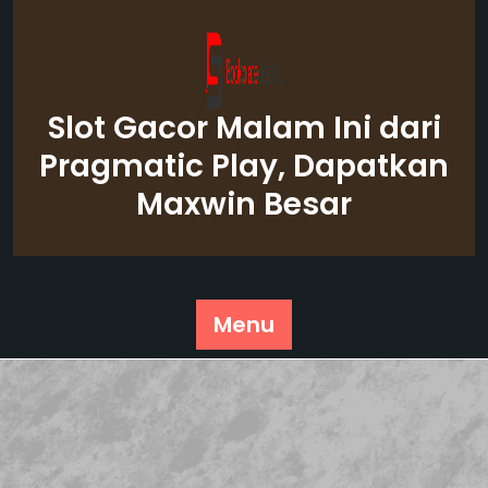
Skip
to
content
Slot Gacor Malam Ini dari
Pragmatic Play, Dapatkan
Maxwin Besar
Menu