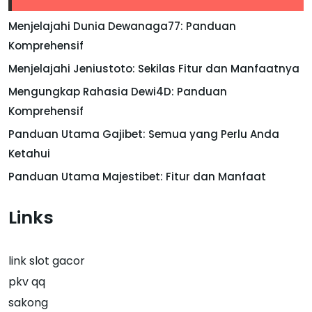
Menjelajahi Dunia Dewanaga77: Panduan
Komprehensif
Menjelajahi Jeniustoto: Sekilas Fitur dan Manfaatnya
Mengungkap Rahasia Dewi4D: Panduan
Komprehensif
Panduan Utama Gajibet: Semua yang Perlu Anda
Ketahui
Panduan Utama Majestibet: Fitur dan Manfaat
Links
link slot gacor
pkv qq
sakong