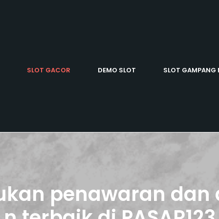
SLOT GACOR
DEMO SLOT
SLOT GAMPANG
kan penawaran dan 
n terbaik di PASAR123