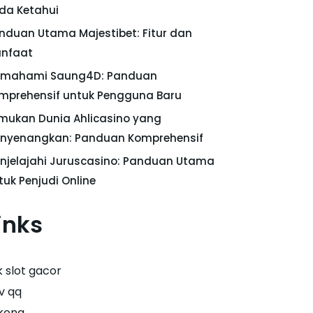
da Ketahui
nduan Utama Majestibet: Fitur dan
nfaat
mahami Saung4D: Panduan
mprehensif untuk Pengguna Baru
mukan Dunia Ahlicasino yang
nyenangkan: Panduan Komprehensif
njelajahi Juruscasino: Panduan Utama
tuk Penjudi Online
inks
k slot gacor
v qq
kong