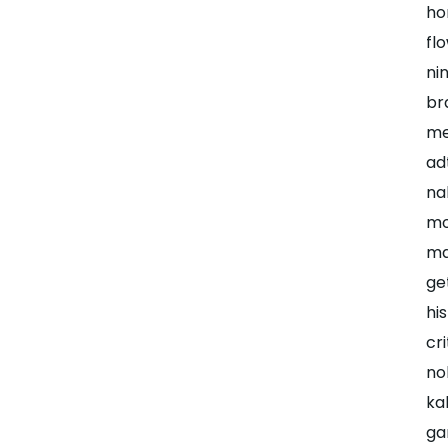
ho
fl
ni
br
me
ad
na
mo
ma
ge
hi
cr
no
ka
ga