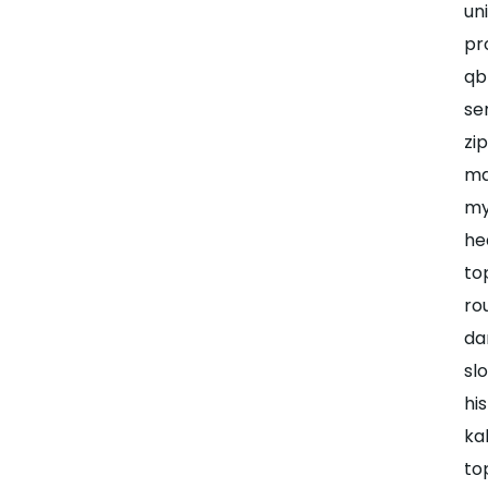
un
pr
qb
se
zi
ma
my
he
to
ro
da
sl
hi
ka
to