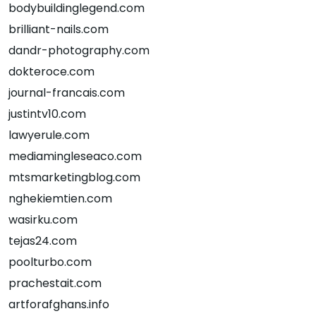
bodybuildinglegend.com
brilliant-nails.com
dandr-photography.com
dokteroce.com
journal-francais.com
justintv10.com
lawyerule.com
mediamingleseaco.com
mtsmarketingblog.com
nghekiemtien.com
wasirku.com
tejas24.com
poolturbo.com
prachestait.com
artforafghans.info