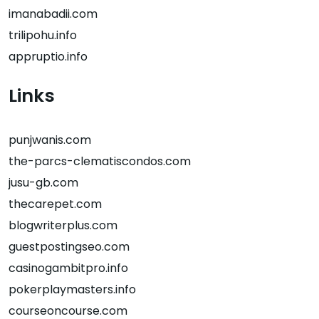
imanabadii.com
trilipohu.info
appruptio.info
Links
punjwanis.com
the-parcs-clematiscondos.com
jusu-gb.com
thecarepet.com
blogwriterplus.com
guestpostingseo.com
casinogambitpro.info
pokerplaymasters.info
courseoncourse.com