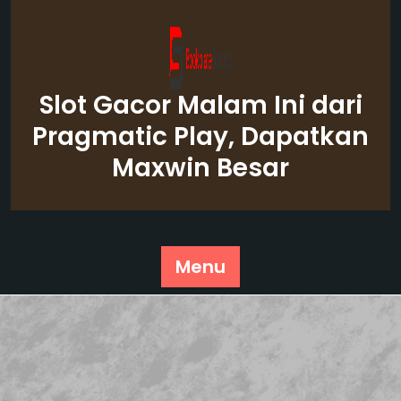
Skip
to
content
Slot Gacor Malam Ini dari
Pragmatic Play, Dapatkan
Maxwin Besar
Menu