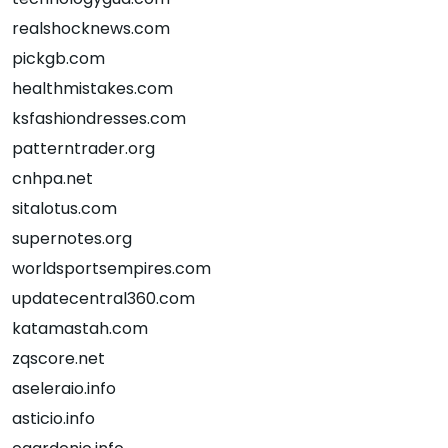
realshocknews.com
pickgb.com
healthmistakes.com
ksfashiondresses.com
patterntrader.org
cnhpa.net
sitalotus.com
supernotes.org
worldsportsempires.com
updatecentral360.com
katamastah.com
zqscore.net
aseleraio.info
asticio.info