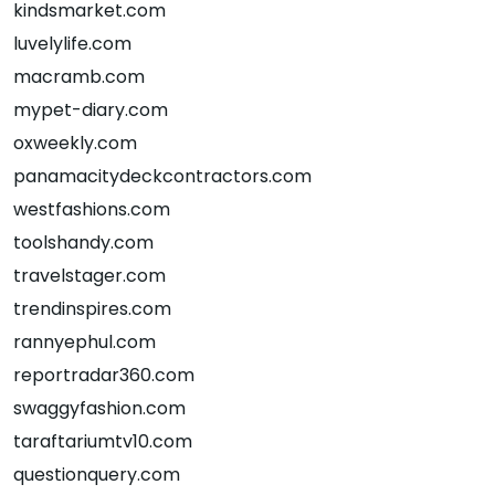
kindsmarket.com
luvelylife.com
macramb.com
mypet-diary.com
oxweekly.com
panamacitydeckcontractors.com
westfashions.com
toolshandy.com
travelstager.com
trendinspires.com
rannyephul.com
reportradar360.com
swaggyfashion.com
taraftariumtv10.com
questionquery.com