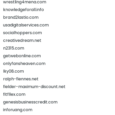
wrestling4mena.com
knowledgeforall.info
brand2lastio.com
usadigitalservices.com
socialhoppers.com
creativedream.net
n2315.com
getwebonline.com
onlyfansheaven.com
lky08.com
ralph-fiennes.net
fielder-maximum-discount.net
fitfllex.com
genesisbusinesscredit.com
inforuang.com