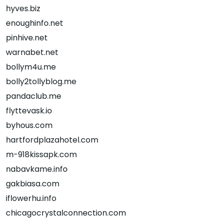
hyves.biz
enoughinfo.net
pinhive.net
warnabet.net
bollym4u.me
bolly2tollyblog.me
pandaclub.me
flyttevask.io
byhous.com
hartfordplazahotel.com
m-918kissapk.com
nabavkame.info
gakbiasa.com
iflowerhu.info
chicagocrystalconnection.com