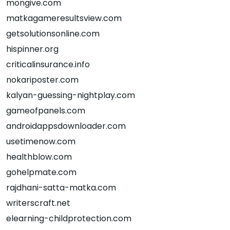
mongive.com
matkagameresultsview.com
getsolutionsonline.com
hispinner.org
criticalinsurance.info
nokariposter.com
kalyan-guessing-nightplay.com
gameofpanels.com
androidappsdownloader.com
usetimenow.com
healthblow.com
gohelpmate.com
rajdhani-satta-matka.com
writerscraft.net
elearning-childprotection.com