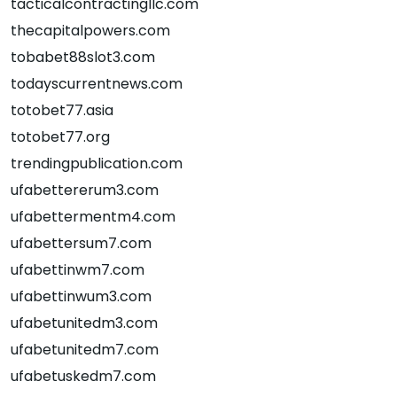
tacticalcontractingllc.com
thecapitalpowers.com
tobabet88slot3.com
todayscurrentnews.com
totobet77.asia
totobet77.org
trendingpublication.com
ufabettererum3.com
ufabettermentm4.com
ufabettersum7.com
ufabettinwm7.com
ufabettinwum3.com
ufabetunitedm3.com
ufabetunitedm7.com
ufabetuskedm7.com