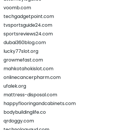
voomb.com
techgadgetpoint.com
tvsportsguide24.com
sportsreviews24.com
dubai360blog.com
lucky77slot.org
growmefast.com
mahkotahokislot.com
onlinecancerpharm.com
ufalek.org
mattress-disposal.com
happyflooringandcabinets.com
bodybuildinglife.co
qrdoggy.com
technologygud.com