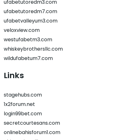
ufabetutoredm3.com
ufabetutoredm7.com
ufabetvalleyum3.com
veloxview.com
westufabetm3.com
whiskeybrothersllc.com
wildufabetum7.com
Links
stagehubs.com
1x2forum.net
login99bet.com
secretcourtesans.com
onlinebahisforum1.com