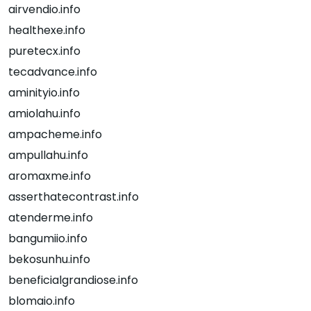
airvendio.info
healthexe.info
puretecx.info
tecadvance.info
aminityio.info
amiolahu.info
ampacheme.info
ampullahu.info
aromaxme.info
asserthatecontrast.info
atenderme.info
bangumiio.info
bekosunhu.info
beneficialgrandiose.info
blomaio.info