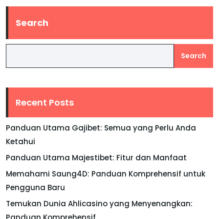
Search
Search
Recent Posts
Panduan Utama Gajibet: Semua yang Perlu Anda
Ketahui
Panduan Utama Majestibet: Fitur dan Manfaat
Memahami Saung4D: Panduan Komprehensif untuk
Pengguna Baru
Temukan Dunia Ahlicasino yang Menyenangkan:
Panduan Komprehensif