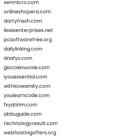
xenmicro.com
onlineshopera.com
dartyfresh.com
lewisenterprises.net
pcsoftwarefree.org
dailylinking.com
dnafyx.com
giocolenuvole.com
iyouessential.com
withloveamity.com
youlearncode.com
fxyatirim.com
abbuguide.com
technologyresult.com
webhostingoffers.org