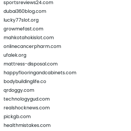
sportsreviews24.com
dubai360blog.com
lucky77slot.org
growmefast.com
mahkotahokislot.com
onlinecancerpharm.com
ufalek.org
mattress-disposal.com
happyflooringandcabinets.com
bodybuildinglife.co
qrdoggy.com
technologygud.com
realshocknews.com
pickgb.com
healthmistakes.com