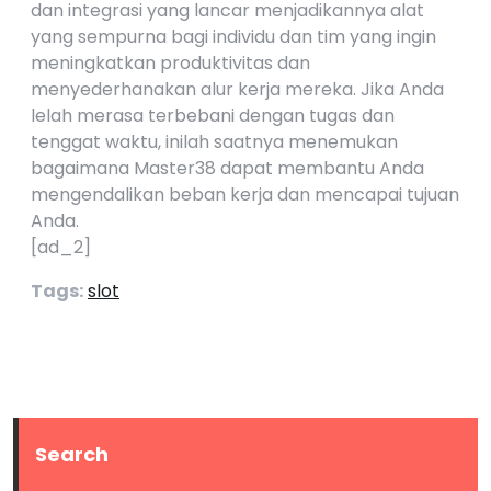
dan integrasi yang lancar menjadikannya alat
yang sempurna bagi individu dan tim yang ingin
meningkatkan produktivitas dan
menyederhanakan alur kerja mereka. Jika Anda
lelah merasa terbebani dengan tugas dan
tenggat waktu, inilah saatnya menemukan
bagaimana Master38 dapat membantu Anda
mengendalikan beban kerja dan mencapai tujuan
Anda.
[ad_2]
Tags:
slot
Search