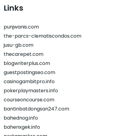
Links
punjwanis.com
the-parcs-clematiscondos.com
jusu-gb.com
thecarepet.com
blogwriterplus.com
guestpostingseo.com
casinogambitpro.info
pokerplaymasters.info
courseoncourse.com
bantinbatdongsan247.com
bahednog.info
bahenxgek.info