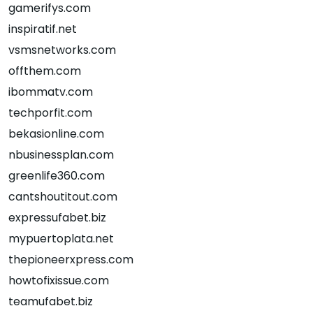
gamerifys.com
inspiratif.net
vsmsnetworks.com
offthem.com
ibommatv.com
techporfit.com
bekasionline.com
nbusinessplan.com
greenlife360.com
cantshoutitout.com
expressufabet.biz
mypuertoplata.net
thepioneerxpress.com
howtofixissue.com
teamufabet.biz