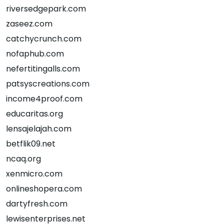
riversedgepark.com
zaseez.com
catchycrunch.com
nofaphub.com
nefertitingalls.com
patsyscreations.com
income4proof.com
educaritas.org
lensajelajah.com
betflik09.net
ncaq.org
xenmicro.com
onlineshopera.com
dartyfresh.com
lewisenterprises.net