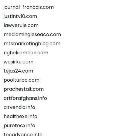
journal-francais.com
justintv10.com
lawyerule.com
mediamingleseaco.com
mtsmarketingblog.com
nghekiemtien.com
wasirku.com
tejas24.com
poolturbo.com
prachestait.com
artforafghans.info
airvendio.info
healthexe.info
puretecx.info
tecadvance.info