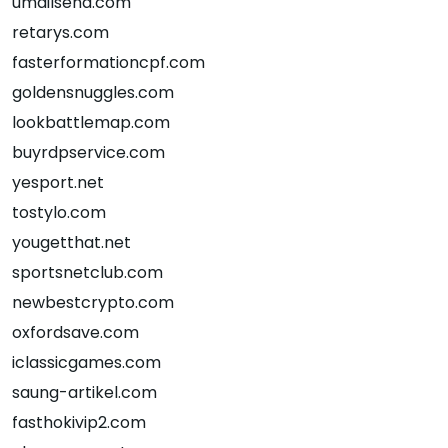
umailsend.com
retarys.com
fasterformationcpf.com
goldensnuggles.com
lookbattlemap.com
buyrdpservice.com
yesport.net
tostylo.com
yougetthat.net
sportsnetclub.com
newbestcrypto.com
oxfordsave.com
iclassicgames.com
saung-artikel.com
fasthokivip2.com