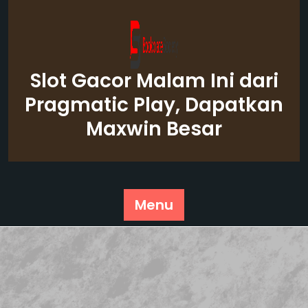
Skip
to
content
Slot Gacor Malam Ini dari
Pragmatic Play, Dapatkan
Maxwin Besar
Menu