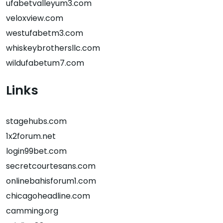
ufabetvalleyum3.com
veloxview.com
westufabetm3.com
whiskeybrothersllc.com
wildufabetum7.com
Links
stagehubs.com
1x2forum.net
login99bet.com
secretcourtesans.com
onlinebahisforum1.com
chicagoheadline.com
camming.org