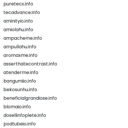
puretecx.info
tecadvance.info
aminityio.info
amiolahu.info
ampacheme.info
ampullahu.info
aromaxme.info
asserthatecontrast.info
atenderme.info
bangumiio.info
bekosunhu.info
beneficialgrandiose.info
blomaio.info
dosellinfoplete.info
podtubeio.info