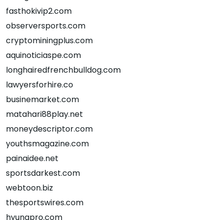
fasthokivip2.com
observersports.com
cryptominingplus.com
aquinoticiaspe.com
longhairedfrenchbulldog.com
lawyersforhire.co
businemarket.com
matahari88play.net
moneydescriptor.com
youthsmagazine.com
painaidee.net
sportsdarkest.com
webtoon.biz
thesportswires.com
hyungpro.com