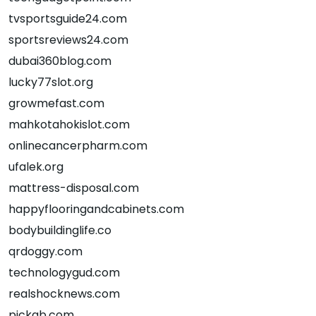
tvsportsguide24.com
sportsreviews24.com
dubai360blog.com
lucky77slot.org
growmefast.com
mahkotahokislot.com
onlinecancerpharm.com
ufalek.org
mattress-disposal.com
happyflooringandcabinets.com
bodybuildinglife.co
qrdoggy.com
technologygud.com
realshocknews.com
pickgb.com