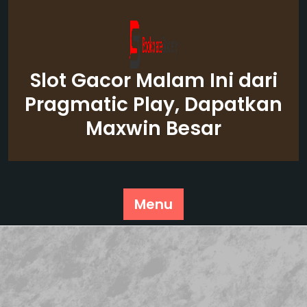
Skip
to
content
Slot Gacor Malam Ini dari
Pragmatic Play, Dapatkan
Maxwin Besar
Menu