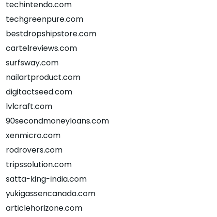
techintendo.com
techgreenpure.com
bestdropshipstore.com
cartelreviews.com
surfsway.com
nailartproduct.com
digitactseed.com
lvlcraft.com
90secondmoneyloans.com
xenmicro.com
rodrovers.com
tripssolution.com
satta-king-india.com
yukigassencanada.com
articlehorizone.com