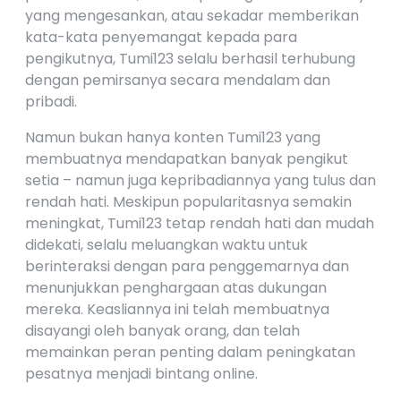
yang mengesankan, atau sekadar memberikan
kata-kata penyemangat kepada para
pengikutnya, Tumi123 selalu berhasil terhubung
dengan pemirsanya secara mendalam dan
pribadi.
Namun bukan hanya konten Tumi123 yang
membuatnya mendapatkan banyak pengikut
setia – namun juga kepribadiannya yang tulus dan
rendah hati. Meskipun popularitasnya semakin
meningkat, Tumi123 tetap rendah hati dan mudah
didekati, selalu meluangkan waktu untuk
berinteraksi dengan para penggemarnya dan
menunjukkan penghargaan atas dukungan
mereka. Keasliannya ini telah membuatnya
disayangi oleh banyak orang, dan telah
memainkan peran penting dalam peningkatan
pesatnya menjadi bintang online.