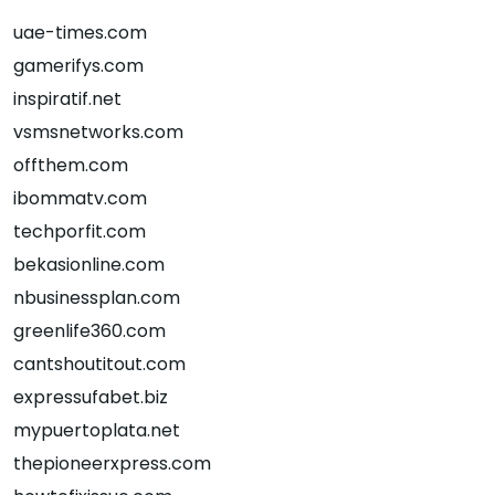
uae-times.com
gamerifys.com
inspiratif.net
vsmsnetworks.com
offthem.com
ibommatv.com
techporfit.com
bekasionline.com
nbusinessplan.com
greenlife360.com
cantshoutitout.com
expressufabet.biz
mypuertoplata.net
thepioneerxpress.com