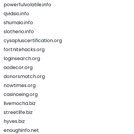
powerfulvolatile.info
qvidsio.info
shumaio.info
slotherio.info
cysapluscertification.org
fortnitehacks.org
loginsearch.org
aodecor.org
donorsmatch.org
nowtimes.org
casinoeing.org
livemocha.biz
streetlife.biz
hyves.biz
enoughinfo.net