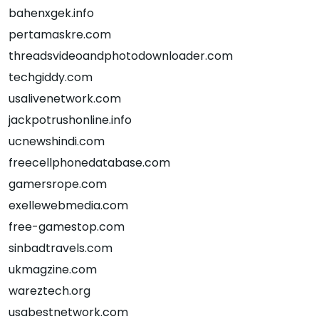
bahenxgek.info
pertamaskre.com
threadsvideoandphotodownloader.com
techgiddy.com
usalivenetwork.com
jackpotrushonline.info
ucnewshindi.com
freecellphonedatabase.com
gamersrope.com
exellewebmedia.com
free-gamestop.com
sinbadtravels.com
ukmagzine.com
wareztech.org
usabestnetwork.com