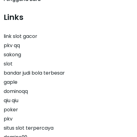
Links
link slot gacor
pkv qq
sakong
slot
bandar judi bola terbesar
gaple
dominoqq
qiu qiu
poker
pkv
situs slot terpercaya