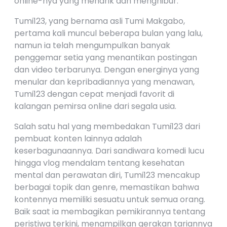
online-nya yang menarik dan menghibur.
Tumi123, yang bernama asli Tumi Makgabo,
pertama kali muncul beberapa bulan yang lalu,
namun ia telah mengumpulkan banyak
penggemar setia yang menantikan postingan
dan video terbarunya. Dengan energinya yang
menular dan kepribadiannya yang menawan,
Tumi123 dengan cepat menjadi favorit di
kalangan pemirsa online dari segala usia.
Salah satu hal yang membedakan Tumi123 dari
pembuat konten lainnya adalah
keserbagunaannya. Dari sandiwara komedi lucu
hingga vlog mendalam tentang kesehatan
mental dan perawatan diri, Tumi123 mencakup
berbagai topik dan genre, memastikan bahwa
kontennya memiliki sesuatu untuk semua orang.
Baik saat ia membagikan pemikirannya tentang
peristiwa terkini, menampilkan gerakan tariannya