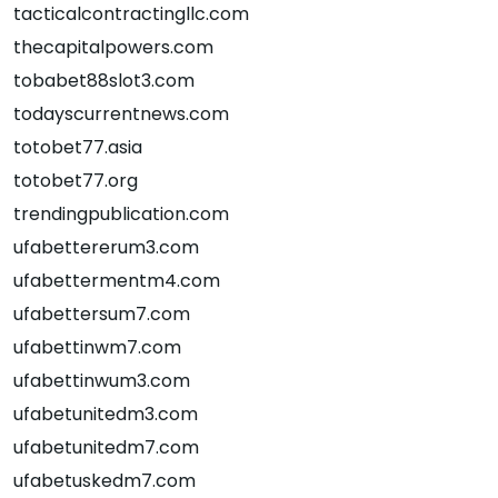
tacticalcontractingllc.com
thecapitalpowers.com
tobabet88slot3.com
todayscurrentnews.com
totobet77.asia
totobet77.org
trendingpublication.com
ufabettererum3.com
ufabettermentm4.com
ufabettersum7.com
ufabettinwm7.com
ufabettinwum3.com
ufabetunitedm3.com
ufabetunitedm7.com
ufabetuskedm7.com