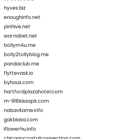
hyves.biz
enoughinfo.net
pinhive.net
warnabet.net
bollym4u.me
bolly2tollyblog.me
pandaclub.me
flyttevask.io
byhous.com
hartfordplazahotel.com
m-918kissapk.com
nabavkame.info
gakbiasa.com
iflowerhu.info
chicagocrystalconnection.com