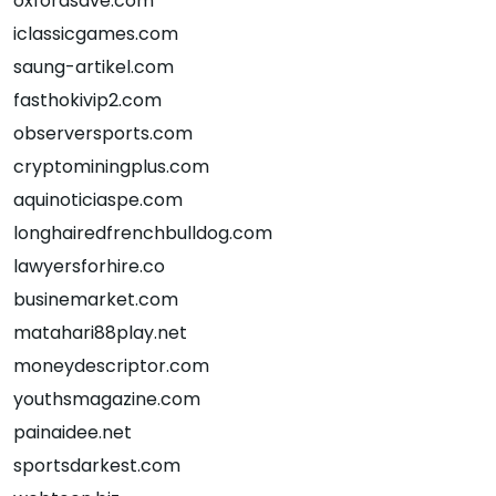
oxfordsave.com
iclassicgames.com
saung-artikel.com
fasthokivip2.com
observersports.com
cryptominingplus.com
aquinoticiaspe.com
longhairedfrenchbulldog.com
lawyersforhire.co
businemarket.com
matahari88play.net
moneydescriptor.com
youthsmagazine.com
painaidee.net
sportsdarkest.com