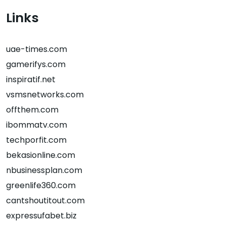
Links
uae-times.com
gamerifys.com
inspiratif.net
vsmsnetworks.com
offthem.com
ibommatv.com
techporfit.com
bekasionline.com
nbusinessplan.com
greenlife360.com
cantshoutitout.com
expressufabet.biz