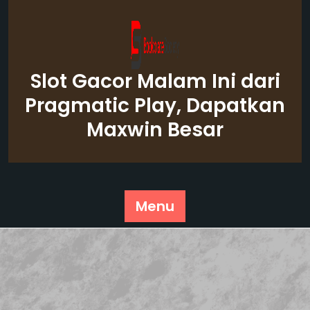
Skip
to
content
Slot Gacor Malam Ini dari
Pragmatic Play, Dapatkan
Maxwin Besar
Menu