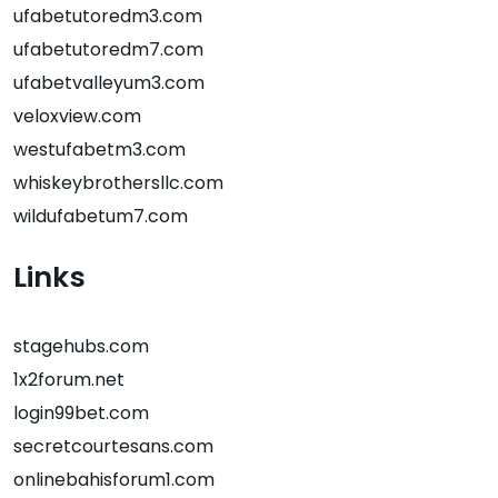
ufabetutoredm3.com
ufabetutoredm7.com
ufabetvalleyum3.com
veloxview.com
westufabetm3.com
whiskeybrothersllc.com
wildufabetum7.com
Links
stagehubs.com
1x2forum.net
login99bet.com
secretcourtesans.com
onlinebahisforum1.com