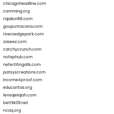
chicagoheadline.com
camming.org
rajalion88.com
goupuntacana.com
riversedgepark.com
zaseez.com
catchycrunch.com
nofaphub.com
nefertitingalls.com
patsyscreations.com
income4proof.com
educaritas.org
lensajelajah.com
betflik09.net
ncaq.org