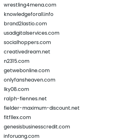
wrestling4mena.com
knowledgeforall.info
brand2lastio.com
usadigitalservices.com
socialhoppers.com
creativedream.net
n2315.com
getwebonline.com
onlyfansheaven.com
lky08.com
ralph-fiennes.net
fielder-maximum-discount.net
fitfllex.com
genesisbusinesscredit.com
inforuang.com