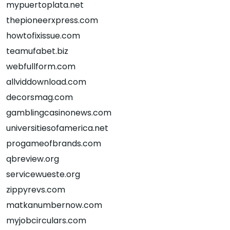
mypuertoplata.net
thepioneerxpress.com
howtofixissue.com
teamufabet.biz
webfullform.com
allviddownload.com
decorsmag.com
gamblingcasinonews.com
universitiesofamerica.net
progameofbrands.com
qbreview.org
servicewueste.org
zippyrevs.com
matkanumbernow.com
myjobcirculars.com