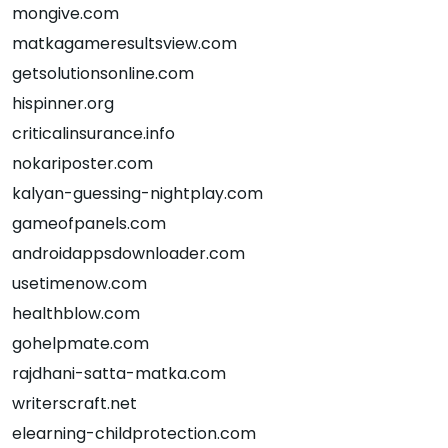
mongive.com
matkagameresultsview.com
getsolutionsonline.com
hispinner.org
criticalinsurance.info
nokariposter.com
kalyan-guessing-nightplay.com
gameofpanels.com
androidappsdownloader.com
usetimenow.com
healthblow.com
gohelpmate.com
rajdhani-satta-matka.com
writerscraft.net
elearning-childprotection.com