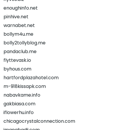
enoughinfo.net
pinhive.net
warnabet.net
bollym4u.me
bolly2tollyblog.me
pandaclub.me
flyttevask.io
byhous.com
hartfordplazahotel.com
m-918kissapk.com
nabavkame.info
gakbiasa.com
iflowerhu.info
chicagocrystalconnection.com
imanabadii.com