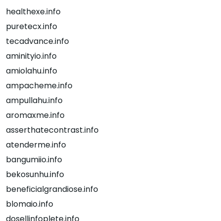
healthexe.info
puretecx.info
tecadvance.info
aminityio.info
amiolahu.info
ampacheme.info
ampullahu.info
aromaxme.info
asserthatecontrast.info
atenderme.info
bangumiio.info
bekosunhu.info
beneficialgrandiose.info
blomaio.info
dosellinfoplete.info