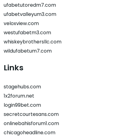
ufabetutoredm7.com
ufabetvalleyum3.com
veloxview.com
westufabetm3.com
whiskeybrothersllc.com
wildufabetum7.com
Links
stagehubs.com
1x2forum.net
login99bet.com
secretcourtesans.com
onlinebahisforum1.com
chicagoheadline.com