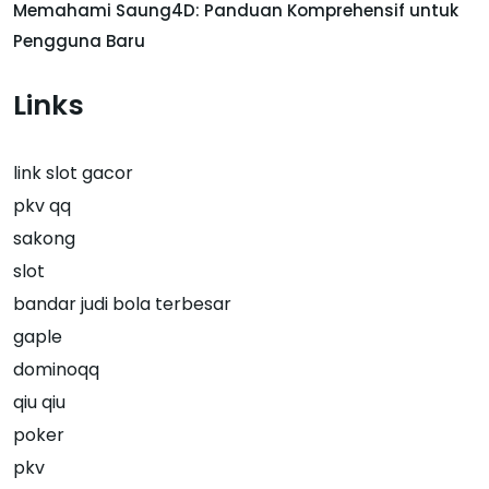
Memahami Saung4D: Panduan Komprehensif untuk
Pengguna Baru
Links
link slot gacor
pkv qq
sakong
slot
bandar judi bola terbesar
gaple
dominoqq
qiu qiu
poker
pkv