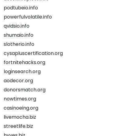
podtubeio.info
powerfulvolatile.info
qvidsio.info
shumaio.info
slotherio.info
cysapluscertification.org
fortnitehacks.org
loginsearch.org
aodecor.org
donorsmatch.org
nowtimes.org
casinoeing.org
livemocha.biz
streetlife.biz
hyves.biz