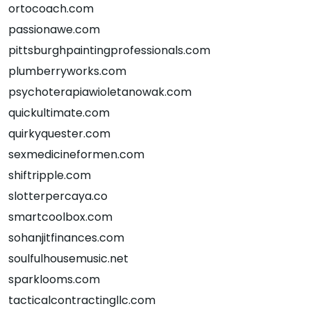
ortocoach.com
passionawe.com
pittsburghpaintingprofessionals.com
plumberryworks.com
psychoterapiawioletanowak.com
quickultimate.com
quirkyquester.com
sexmedicineformen.com
shiftripple.com
slotterpercaya.co
smartcoolbox.com
sohanjitfinances.com
soulfulhousemusic.net
sparklooms.com
tacticalcontractingllc.com