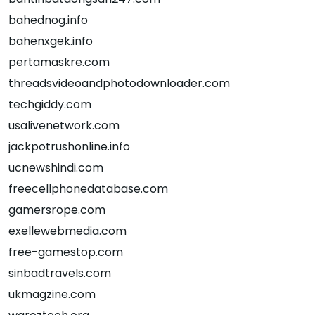
bahednog.info
bahenxgek.info
pertamaskre.com
threadsvideoandphotodownloader.com
techgiddy.com
usalivenetwork.com
jackpotrushonline.info
ucnewshindi.com
freecellphonedatabase.com
gamersrope.com
exellewebmedia.com
free-gamestop.com
sinbadtravels.com
ukmagzine.com