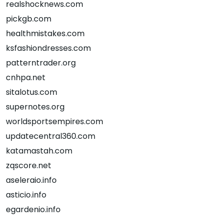
realshocknews.com
pickgb.com
healthmistakes.com
ksfashiondresses.com
patterntrader.org
cnhpa.net
sitalotus.com
supernotes.org
worldsportsempires.com
updatecentral360.com
katamastah.com
zqscore.net
aseleraio.info
asticio.info
egardenio.info