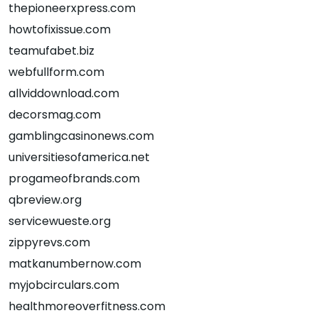
thepioneerxpress.com
howtofixissue.com
teamufabet.biz
webfullform.com
allviddownload.com
decorsmag.com
gamblingcasinonews.com
universitiesofamerica.net
progameofbrands.com
qbreview.org
servicewueste.org
zippyrevs.com
matkanumbernow.com
myjobcirculars.com
healthmoreoverfitness.com