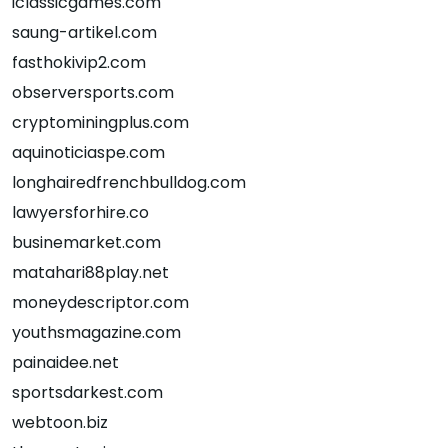
iclassicgames.com
saung-artikel.com
fasthokivip2.com
observersports.com
cryptominingplus.com
aquinoticiaspe.com
longhairedfrenchbulldog.com
lawyersforhire.co
businemarket.com
matahari88play.net
moneydescriptor.com
youthsmagazine.com
painaidee.net
sportsdarkest.com
webtoon.biz