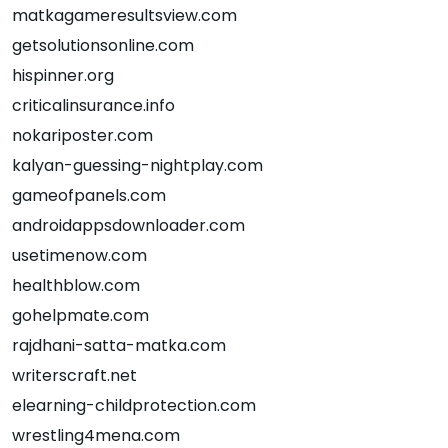
matkagameresultsview.com
getsolutionsonline.com
hispinner.org
criticalinsurance.info
nokariposter.com
kalyan-guessing-nightplay.com
gameofpanels.com
androidappsdownloader.com
usetimenow.com
healthblow.com
gohelpmate.com
rajdhani-satta-matka.com
writerscraft.net
elearning-childprotection.com
wrestling4mena.com