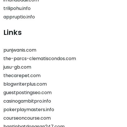
trilipohu.info
appruptio.info
Links
punjwanis.com
the-parcs-clematiscondos.com
jusu-gb.com
thecarepet.com
blogwriterplus.com
guestpostingseo.com
casinogambitpro.info
pokerplaymasters.info
courseoncourse.com
bantinbatdongsan247.com