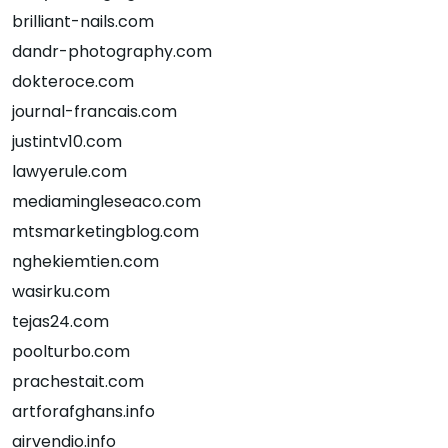
brilliant-nails.com
dandr-photography.com
dokteroce.com
journal-francais.com
justintv10.com
lawyerule.com
mediamingleseaco.com
mtsmarketingblog.com
nghekiemtien.com
wasirku.com
tejas24.com
poolturbo.com
prachestait.com
artforafghans.info
airvendio.info