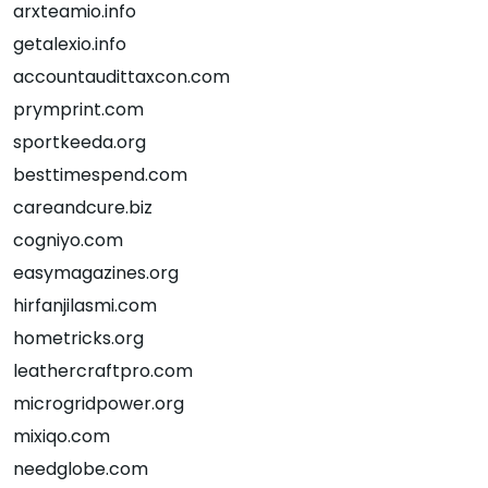
arxteamio.info
getalexio.info
accountaudittaxcon.com
prymprint.com
sportkeeda.org
besttimespend.com
careandcure.biz
cogniyo.com
easymagazines.org
hirfanjilasmi.com
hometricks.org
leathercraftpro.com
microgridpower.org
mixiqo.com
needglobe.com