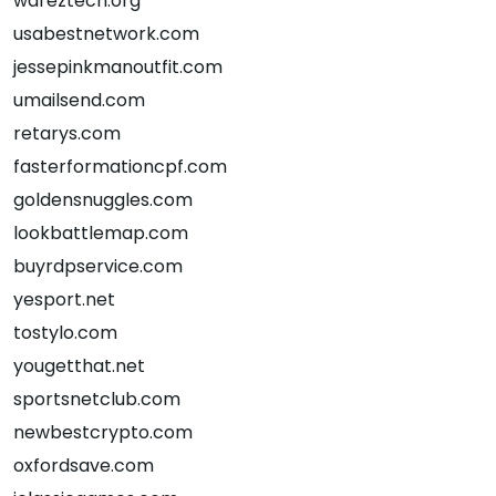
wareztech.org
usabestnetwork.com
jessepinkmanoutfit.com
umailsend.com
retarys.com
fasterformationcpf.com
goldensnuggles.com
lookbattlemap.com
buyrdpservice.com
yesport.net
tostylo.com
yougetthat.net
sportsnetclub.com
newbestcrypto.com
oxfordsave.com