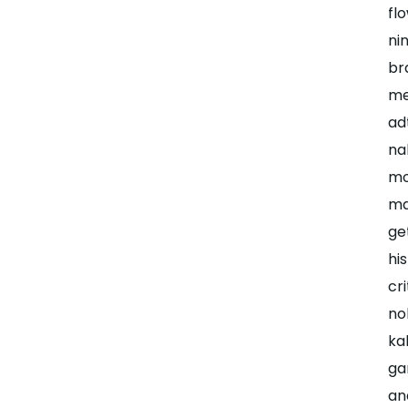
fl
ni
br
me
ad
na
mo
ma
ge
hi
cr
no
ka
ga
an