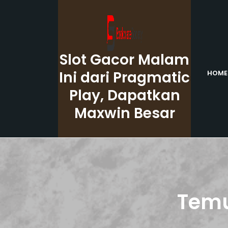
Skip
to
content
Slot Gacor Malam
Ini dari Pragmatic
HOME
Play, Dapatkan
Maxwin Besar
Temu