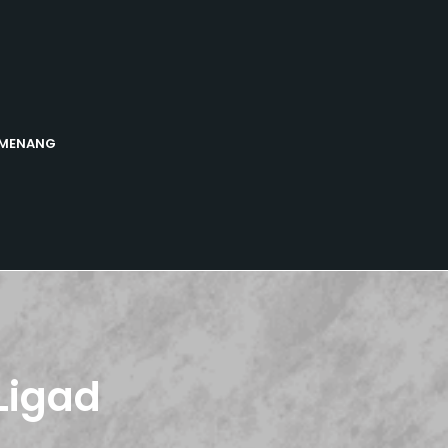
 MENANG
Ligad