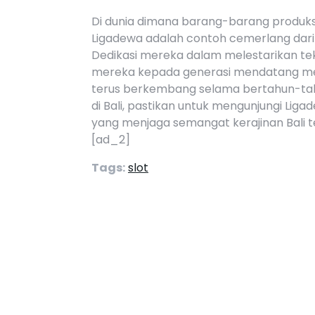
Di dunia dimana barang-barang produks
Ligadewa adalah contoh cemerlang dari k
Dedikasi mereka dalam melestarikan tek
mereka kepada generasi mendatang me
terus berkembang selama bertahun-tahu
di Bali, pastikan untuk mengunjungi Li
yang menjaga semangat kerajinan Bali t
[ad_2]
Tags:
slot