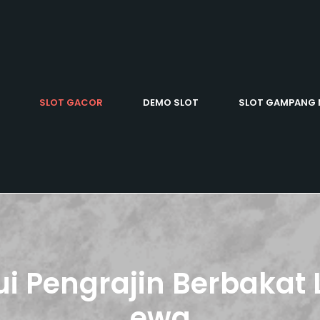
SLOT GACOR
DEMO SLOT
SLOT GAMPANG
i Pengrajin Berbakat 
ewa