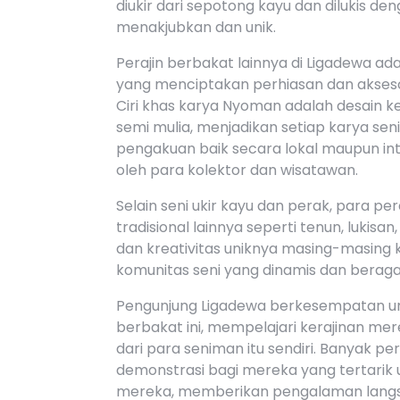
diukir dari sepotong kayu dan dilukis d
menakjubkan dan unik.
Perajin berbakat lainnya di Ligadewa ad
yang menciptakan perhiasan dan aksesor
Ciri khas karya Nyoman adalah desain 
semi mulia, menjadikan setiap karya sen
pengakuan baik secara lokal maupun int
oleh para kolektor dan wisatawan.
Selain seni ukir kayu dan perak, para pe
tradisional lainnya seperti tenun, lukis
dan kreativitas uniknya masing-masing
komunitas seni yang dinamis dan bera
Pengunjung Ligadewa berkesempatan un
berbakat ini, mempelajari kerajinan me
dari para seniman itu sendiri. Banyak 
demonstrasi bagi mereka yang tertarik u
mereka, memberikan pengalaman langsu