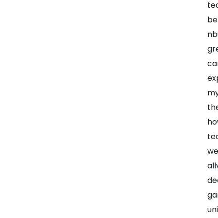
te
be
nb
gr
ca
ex
my
th
ho
te
we
al
de
ga
un