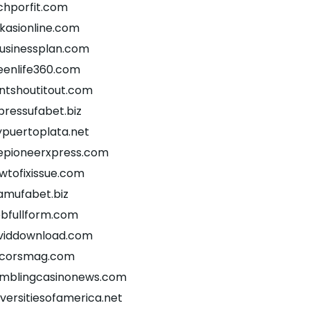
chporfit.com
kasionline.com
usinessplan.com
eenlife360.com
ntshoutitout.com
pressufabet.biz
puertoplata.net
epioneerxpress.com
wtofixissue.com
amufabet.biz
bfullform.com
lviddownload.com
corsmag.com
mblingcasinonews.com
iversitiesofamerica.net