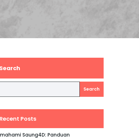
Search
Search
Recent Posts
mahami Saung4D: Panduan