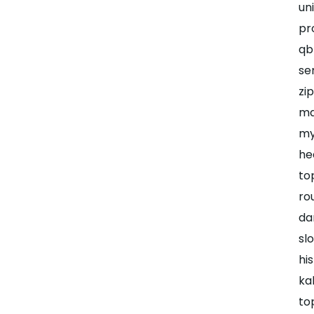
un
pr
qb
se
zi
ma
my
he
to
ro
da
sl
hi
ka
to