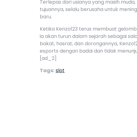
Terlepas dari usianya yang masih muda
tujuannya, selalu berusaha untuk menin
baru.
Ketika Kenzo123 terus membuat gelomba
ia akan turun dalam sejarah sebagai sa
bakat, hasrat, dan dorongannya, Kenzo1
esports dengan badai dan tidak menun
[ad_2]
Tags:
slot