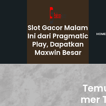
Skip
to
content
Slot Gacor Malam
Ini dari Pragmatic
HOME
Play, Dapatkan
Maxwin Besar
Temu
mer T