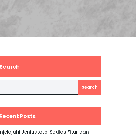
Search
Search
Recent Posts
njelajahi Jeniustoto: Sekilas Fitur dan