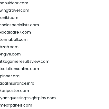
nghuidoor.com
owingtravel.com
neniki.com
andiospecialists.com
dicalcare7.com
tennaball.com
bzah.com
ngive.com
tkagameresultsview.com
tsolutionsonline.com
spinner.org
iticalinsurance.info
kariposter.com
lyan-guessing-nightplay.com
meofpanels.com