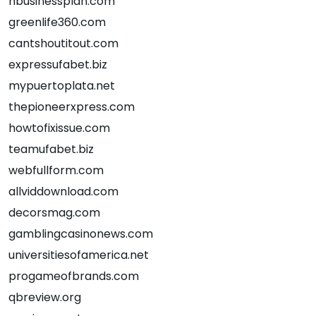
nbusinessplan.com
greenlife360.com
cantshoutitout.com
expressufabet.biz
mypuertoplata.net
thepioneerxpress.com
howtofixissue.com
teamufabet.biz
webfullform.com
allviddownload.com
decorsmag.com
gamblingcasinonews.com
universitiesofamerica.net
progameofbrands.com
qbreview.org