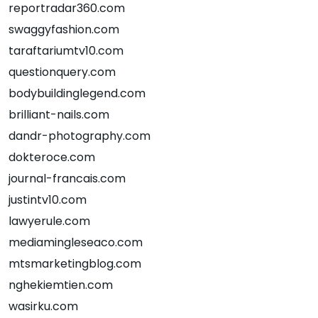
reportradar360.com
swaggyfashion.com
taraftariumtv10.com
questionquery.com
bodybuildinglegend.com
brilliant-nails.com
dandr-photography.com
dokteroce.com
journal-francais.com
justintv10.com
lawyerule.com
mediamingleseaco.com
mtsmarketingblog.com
nghekiemtien.com
wasirku.com