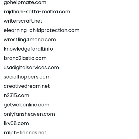
gohelpmate.com
rajdhani-satta-matka.com
writerscraft.net
elearning-childprotection.com
wrestling4mena.com
knowledgeforall.info
brand2lastio.com
usadigitalservices.com
socialhoppers.com
creativedream.net
n2315.com
getwebonline.com
onlyfansheaven.com
lky08.com
ralph-fiennes.net