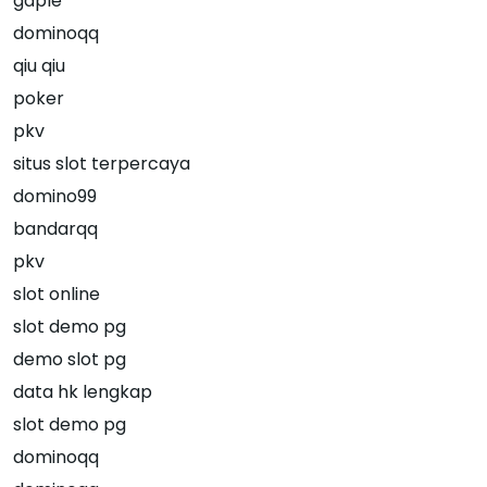
gaple
dominoqq
qiu qiu
poker
pkv
situs slot terpercaya
domino99
bandarqq
pkv
slot online
slot demo pg
demo slot pg
data hk lengkap
slot demo pg
dominoqq