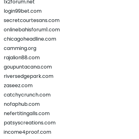
1x2forum.net
login99bet.com
secretcourtesans.com
onlinebahisforum1.com
chicagoheadline.com
camming.org
rajalion88.com
goupuntacana.com
riversedgepark.com
zaseez.com
catchycrunch.com
nofaphub.com
nefertitingalls.com
patsyscreations.com
income4proof.com