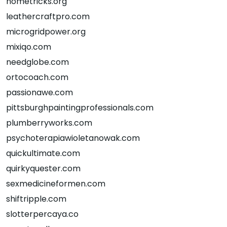
hometricks.org
leathercraftpro.com
microgridpower.org
mixiqo.com
needglobe.com
ortocoach.com
passionawe.com
pittsburghpaintingprofessionals.com
plumberryworks.com
psychoterapiawioletanowak.com
quickultimate.com
quirkyquester.com
sexmedicineformen.com
shiftripple.com
slotterpercaya.co