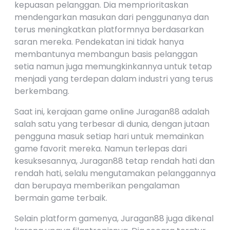
kepuasan pelanggan. Dia memprioritaskan
mendengarkan masukan dari penggunanya dan
terus meningkatkan platformnya berdasarkan
saran mereka. Pendekatan ini tidak hanya
membantunya membangun basis pelanggan
setia namun juga memungkinkannya untuk tetap
menjadi yang terdepan dalam industri yang terus
berkembang.
Saat ini, kerajaan game online Juragan88 adalah
salah satu yang terbesar di dunia, dengan jutaan
pengguna masuk setiap hari untuk memainkan
game favorit mereka. Namun terlepas dari
kesuksesannya, Juragan88 tetap rendah hati dan
rendah hati, selalu mengutamakan pelanggannya
dan berupaya memberikan pengalaman
bermain game terbaik.
Selain platform gamenya, Juragan88 juga dikenal