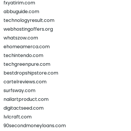
fxyatirim.com
abbuguide.com
technologyresult.com
webhostingoffers.org
whatszow.com
ehomeamerca.com
techintendo.com
techgreenpure.com
bestdropshipstore.com
cartelreviews.com
surfsway.com
nailartproduct.com
digitactseed.com
lvlcraft.com
90secondmoneyloans.com