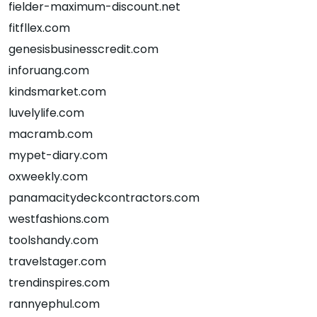
fielder-maximum-discount.net
fitfllex.com
genesisbusinesscredit.com
inforuang.com
kindsmarket.com
luvelylife.com
macramb.com
mypet-diary.com
oxweekly.com
panamacitydeckcontractors.com
westfashions.com
toolshandy.com
travelstager.com
trendinspires.com
rannyephul.com