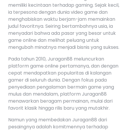
memiliki kecintaan terhadap gaming. Sejak kecil,
ia terpesona dengan dunia video game dan
menghabiskan waktu berjam-jam memainkan
judul favoritnya. Seiring bertambahnya usia, ia
menyadari bahwa ada pasar yang besar untuk
game online dan melihat peluang untuk
mengubah minatnya menjadi bisnis yang sukses.
Pada tahun 2010, Juragan88 meluncurkan
platform game online pertamanya, dan dengan
cepat mendapatkan popularitas di kalangan
gamer di seluruh dunia. Dengan fokus pada
penyediaan pengalaman bermain game yang
mulus dan mendalam, platform Juragan88
menawarkan beragam permainan, mulai dari
favorit klasik hingga rilis baru yang mutakhir.
Namun yang membedakan Juragan88 dari
pesaingnya adalah komitmennya terhadap