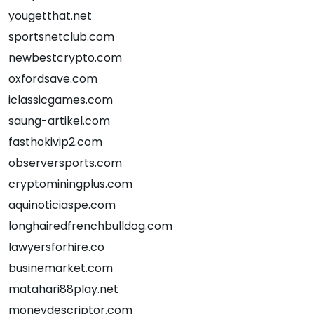
yougetthat.net
sportsnetclub.com
newbestcrypto.com
oxfordsave.com
iclassicgames.com
saung-artikel.com
fasthokivip2.com
observersports.com
cryptominingplus.com
aquinoticiaspe.com
longhairedfrenchbulldog.com
lawyersforhire.co
businemarket.com
matahari88play.net
moneydescriptor.com