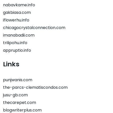
nabavkame.info
gakbiasa.com
iflowerhu.info
chicagocrystalconnection.com
imanabadii.com
trilipohu.info
appruptio.info
Links
punjwanis.com
the-parcs-clematiscondos.com
jusu-gb.com
thecarepet.com
blogwriterplus.com