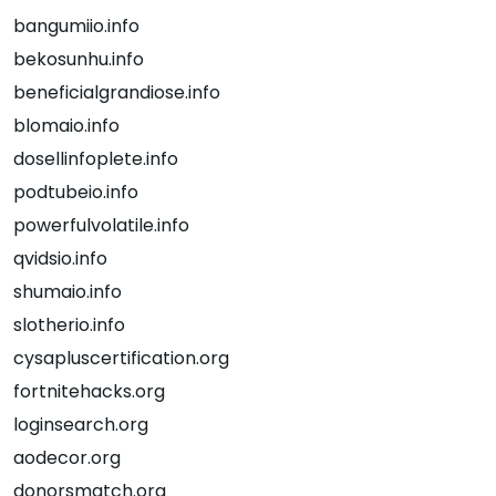
bangumiio.info
bekosunhu.info
beneficialgrandiose.info
blomaio.info
dosellinfoplete.info
podtubeio.info
powerfulvolatile.info
qvidsio.info
shumaio.info
slotherio.info
cysapluscertification.org
fortnitehacks.org
loginsearch.org
aodecor.org
donorsmatch.org