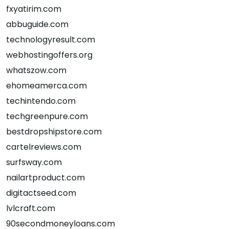
fxyatirim.com
abbuguide.com
technologyresult.com
webhostingoffers.org
whatszow.com
ehomeamerca.com
techintendo.com
techgreenpure.com
bestdropshipstore.com
cartelreviews.com
surfsway.com
nailartproduct.com
digitactseed.com
lvlcraft.com
90secondmoneyloans.com