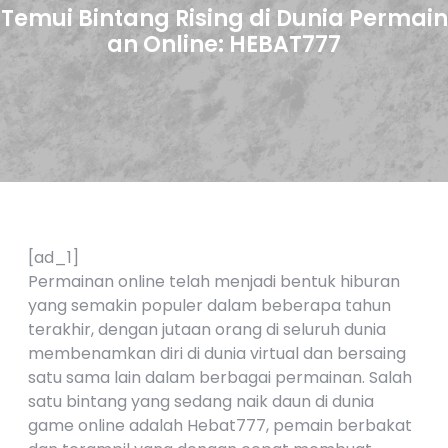
Temui Bintang Rising di Dunia Permain
an Online: HEBAT777
[ad_1]
Permainan online telah menjadi bentuk hiburan
yang semakin populer dalam beberapa tahun
terakhir, dengan jutaan orang di seluruh dunia
membenamkan diri di dunia virtual dan bersaing
satu sama lain dalam berbagai permainan. Salah
satu bintang yang sedang naik daun di dunia
game online adalah Hebat777, pemain berbakat