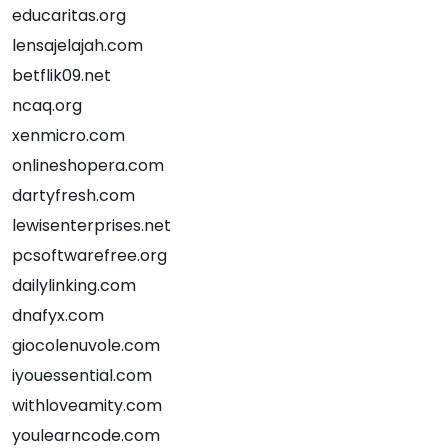
educaritas.org
lensajelajah.com
betflik09.net
ncaq.org
xenmicro.com
onlineshopera.com
dartyfresh.com
lewisenterprises.net
pcsoftwarefree.org
dailylinking.com
dnafyx.com
giocolenuvole.com
iyouessential.com
withloveamity.com
youlearncode.com