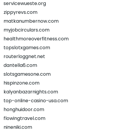
servicewueste.org
zippyrevs.com
matkanumbernow.com
myjobcirculars.com
healthmoreoverfitness.com
topslotxgames.com
routerloggnet.net
dantella6.com
slotsgamesone.com
hispinzone.com
kalyanbazarnights.com
top-online-casino-usa.com
honghuidoor.com
flowingtravel.com
nineniki.com