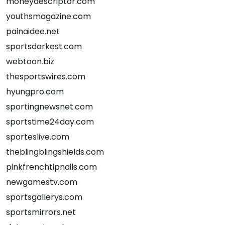
moneydescriptor.com
youthsmagazine.com
painaidee.net
sportsdarkest.com
webtoon.biz
thesportswires.com
hyungpro.com
sportingnewsnet.com
sportstime24day.com
sporteslive.com
theblingblingshields.com
pinkfrenchtipnails.com
newgamestv.com
sportsgallerys.com
sportsmirrors.net