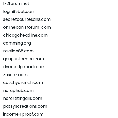
1x2forum.net
login99bet.com
secretcourtesans.com
onlinebahisforum1.com
chicagoheadline.com
camming.org
rajalion88.com
goupuntacana.com
riversedgepark.com
zaseez.com
catchycrunch.com
nofaphub.com
nefertitingalls.com
patsyscreations.com
income4proof.com