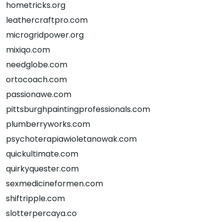
hometricks.org
leathercraftpro.com
microgridpower.org
mixiqo.com
needglobe.com
ortocoach.com
passionawe.com
pittsburghpaintingprofessionals.com
plumberryworks.com
psychoterapiawioletanowak.com
quickultimate.com
quirkyquester.com
sexmedicineformen.com
shiftripple.com
slotterpercaya.co