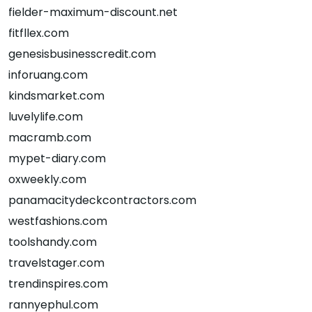
fielder-maximum-discount.net
fitfllex.com
genesisbusinesscredit.com
inforuang.com
kindsmarket.com
luvelylife.com
macramb.com
mypet-diary.com
oxweekly.com
panamacitydeckcontractors.com
westfashions.com
toolshandy.com
travelstager.com
trendinspires.com
rannyephul.com