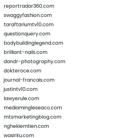
reportradar360.com
swaggyfashion.com
taraftariumtv10.com
questionquery.com
bodybuildinglegend.com
brilliant-nails.com
dandr-photography.com
dokteroce.com
journal-francais.com
justintv10.com
lawyerule.com
mediamingleseaco.com
mtsmarketingblog.com
nghekiemtien.com
wasirku.com