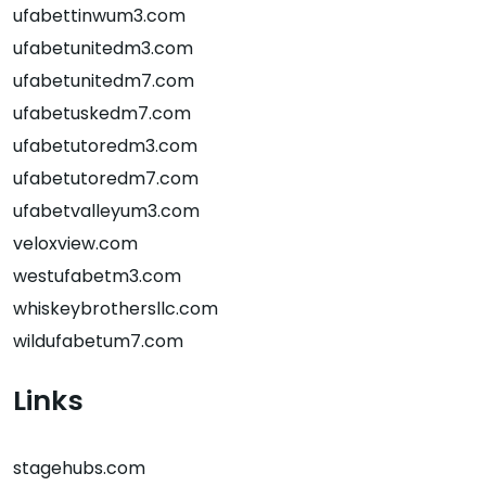
ufabettinwum3.com
ufabetunitedm3.com
ufabetunitedm7.com
ufabetuskedm7.com
ufabetutoredm3.com
ufabetutoredm7.com
ufabetvalleyum3.com
veloxview.com
westufabetm3.com
whiskeybrothersllc.com
wildufabetum7.com
Links
stagehubs.com