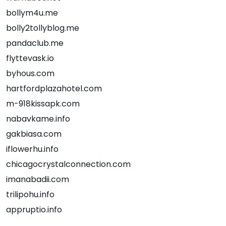
bollym4u.me
bolly2tollyblog.me
pandaclub.me
flyttevask.io
byhous.com
hartfordplazahotel.com
m-918kissapk.com
nabavkame.info
gakbiasa.com
iflowerhu.info
chicagocrystalconnection.com
imanabadii.com
trilipohu.info
appruptio.info