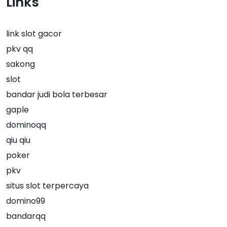
Links
link slot gacor
pkv qq
sakong
slot
bandar judi bola terbesar
gaple
dominoqq
qiu qiu
poker
pkv
situs slot terpercaya
domino99
bandarqq