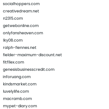
socialhoppers.com
creativedream.net
n2315.com
getwebonline.com
onlyfansheaven.com
lky08.com
ralph-fiennes.net
fielder-maximum-discount.net
fitfllex.com
genesisbusinesscredit.com
inforuang.com
kindsmarket.com
luvelylife.com
macramb.com
mypet-diary.com