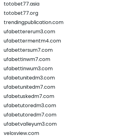
totobet77.asia
totobet77.org
trendingpublication.com
ufabettererum3.com
ufabettermentm4.com
ufabettersum7.com
ufabettinwm7.com
ufabettinwum3.com
ufabetunitedm3.com
ufabetunitedm7.com
ufabetuskedm7.com
ufabetutoredm3.com
ufabetutoredm7.com
ufabetvalleyum3.com
veloxview.com