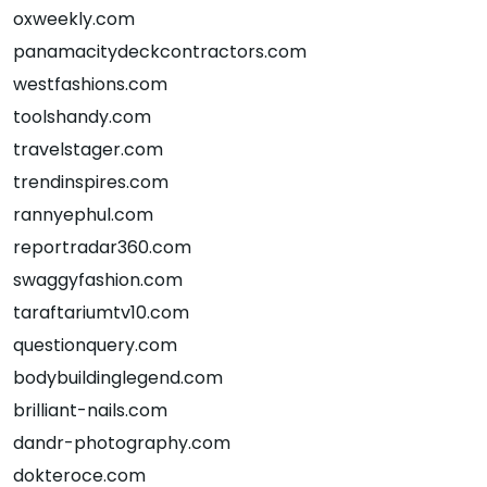
oxweekly.com
panamacitydeckcontractors.com
westfashions.com
toolshandy.com
travelstager.com
trendinspires.com
rannyephul.com
reportradar360.com
swaggyfashion.com
taraftariumtv10.com
questionquery.com
bodybuildinglegend.com
brilliant-nails.com
dandr-photography.com
dokteroce.com