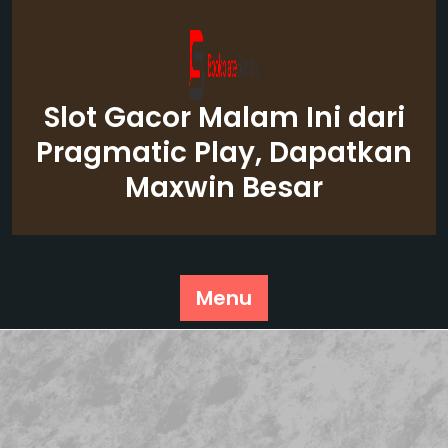
Skip
to
content
Slot Gacor Malam Ini dari
Pragmatic Play, Dapatkan
Maxwin Besar
Menu