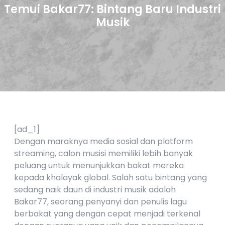
Temui Bakar77: Bintang Baru Industri
Musik
[ad_1]
Dengan maraknya media sosial dan platform
streaming, calon musisi memiliki lebih banyak
peluang untuk menunjukkan bakat mereka
kepada khalayak global. Salah satu bintang yang
sedang naik daun di industri musik adalah
Bakar77, seorang penyanyi dan penulis lagu
berbakat yang dengan cepat menjadi terkenal