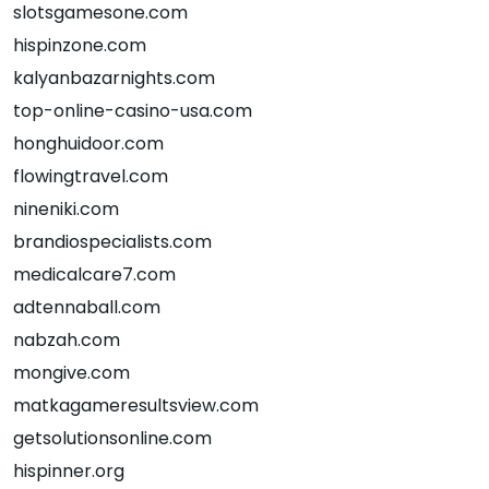
slotsgamesone.com
hispinzone.com
kalyanbazarnights.com
top-online-casino-usa.com
honghuidoor.com
flowingtravel.com
nineniki.com
brandiospecialists.com
medicalcare7.com
adtennaball.com
nabzah.com
mongive.com
matkagameresultsview.com
getsolutionsonline.com
hispinner.org