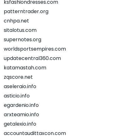
ksfashiondresses.com
patterntrader.org
cnhpa.net
sitalotus.com
supernotes.org
worldsportsempires.com
updatecentral360.com
katamastah.com
zqscore.net
aseleraio.info
asticio.info
egardenio.info
arxteamio.info
getalexio.info
accountaudittaxcon.com