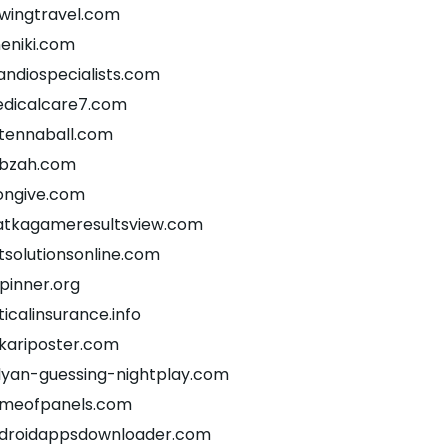
owingtravel.com
neniki.com
andiospecialists.com
dicalcare7.com
tennaball.com
bzah.com
ngive.com
tkagameresultsview.com
tsolutionsonline.com
spinner.org
iticalinsurance.info
kariposter.com
lyan-guessing-nightplay.com
meofpanels.com
droidappsdownloader.com