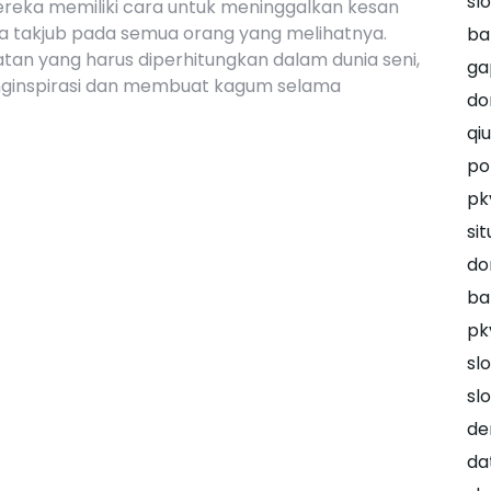
slo
ereka memiliki cara untuk meninggalkan kesan
sa takjub pada semua orang yang melihatnya.
ba
an yang harus diperhitungkan dalam dunia seni,
ga
ginspirasi dan membuat kagum selama
do
qiu
po
pk
si
do
ba
pk
slo
sl
de
da