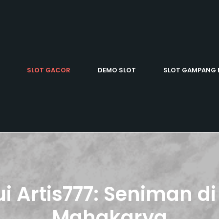
SLOT GACOR
DEMO SLOT
SLOT GAMPANG
 Artis777: Seniman di
Mahakarya