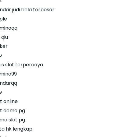
t
ndar judi bola terbesar
ple
minoqq
 qiu
ker
v
tus slot terpercaya
mino99
ndarqq
v
t online
ot demo pg
mo slot pg
ta hk lengkap