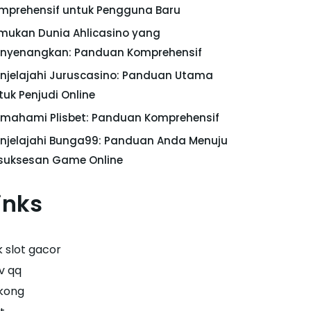
mprehensif untuk Pengguna Baru
mukan Dunia Ahlicasino yang
nyenangkan: Panduan Komprehensif
njelajahi Juruscasino: Panduan Utama
tuk Penjudi Online
mahami Plisbet: Panduan Komprehensif
njelajahi Bunga99: Panduan Anda Menuju
suksesan Game Online
inks
k slot gacor
v qq
kong