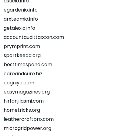
asticio.info
egardenio.info
arxteamio.info
getalexio.info
accountaudittaxcon.com
prymprint.com
sportkeeda.org
besttimespend.com
careandcure.biz
cogniyo.com
easymagazines.org
hirfanjilasmi.com
hometricks.org
leathercraftpro.com
microgridpower.org