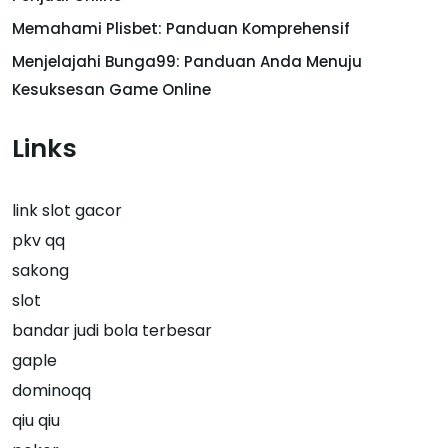
Memahami Plisbet: Panduan Komprehensif
Menjelajahi Bunga99: Panduan Anda Menuju
Kesuksesan Game Online
Links
link slot gacor
pkv qq
sakong
slot
bandar judi bola terbesar
gaple
dominoqq
qiu qiu