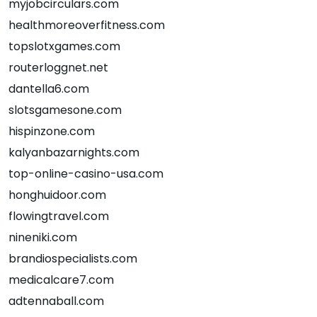
myjobcirculars.com
healthmoreoverfitness.com
topslotxgames.com
routerloggnet.net
dantella6.com
slotsgamesone.com
hispinzone.com
kalyanbazarnights.com
top-online-casino-usa.com
honghuidoor.com
flowingtravel.com
nineniki.com
brandiospecialists.com
medicalcare7.com
adtennaball.com