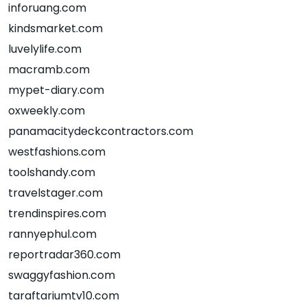
inforuang.com
kindsmarket.com
luvelylife.com
macramb.com
mypet-diary.com
oxweekly.com
panamacitydeckcontractors.com
westfashions.com
toolshandy.com
travelstager.com
trendinspires.com
rannyephul.com
reportradar360.com
swaggyfashion.com
taraftariumtv10.com