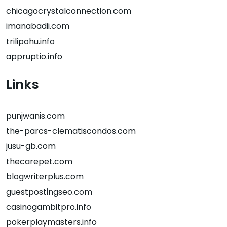
chicagocrystalconnection.com
imanabadii.com
trilipohu.info
appruptio.info
Links
punjwanis.com
the-parcs-clematiscondos.com
jusu-gb.com
thecarepet.com
blogwriterplus.com
guestpostingseo.com
casinogambitpro.info
pokerplaymasters.info