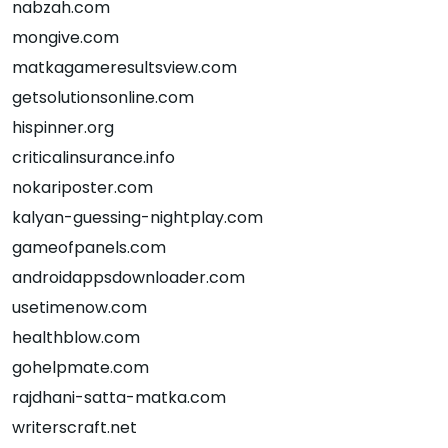
nabzah.com
mongive.com
matkagameresultsview.com
getsolutionsonline.com
hispinner.org
criticalinsurance.info
nokariposter.com
kalyan-guessing-nightplay.com
gameofpanels.com
androidappsdownloader.com
usetimenow.com
healthblow.com
gohelpmate.com
rajdhani-satta-matka.com
writerscraft.net