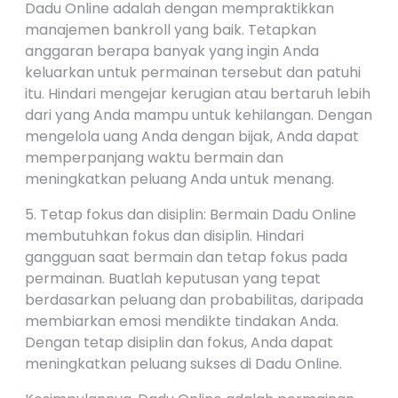
Dadu Online adalah dengan mempraktikkan
manajemen bankroll yang baik. Tetapkan
anggaran berapa banyak yang ingin Anda
keluarkan untuk permainan tersebut dan patuhi
itu. Hindari mengejar kerugian atau bertaruh lebih
dari yang Anda mampu untuk kehilangan. Dengan
mengelola uang Anda dengan bijak, Anda dapat
memperpanjang waktu bermain dan
meningkatkan peluang Anda untuk menang.
5. Tetap fokus dan disiplin: Bermain Dadu Online
membutuhkan fokus dan disiplin. Hindari
gangguan saat bermain dan tetap fokus pada
permainan. Buatlah keputusan yang tepat
berdasarkan peluang dan probabilitas, daripada
membiarkan emosi mendikte tindakan Anda.
Dengan tetap disiplin dan fokus, Anda dapat
meningkatkan peluang sukses di Dadu Online.