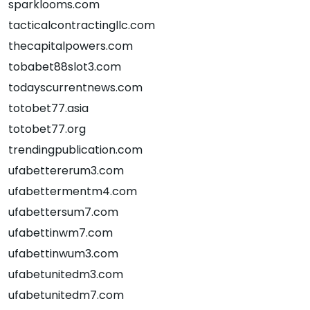
sparklooms.com
tacticalcontractingllc.com
thecapitalpowers.com
tobabet88slot3.com
todayscurrentnews.com
totobet77.asia
totobet77.org
trendingpublication.com
ufabettererum3.com
ufabettermentm4.com
ufabettersum7.com
ufabettinwm7.com
ufabettinwum3.com
ufabetunitedm3.com
ufabetunitedm7.com