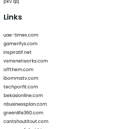
pkv qq
Links
uae-times.com
gamerifys.com
inspiratif.net
vsmsnetworks.com
offthem.com
ibommatv.com
techporfit.com
bekasionline.com
nbusinessplan.com
greenlife360.com
cantshoutitout.com