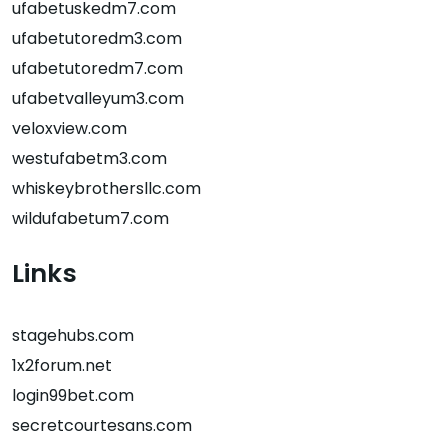
ufabetuskedm7.com
ufabetutoredm3.com
ufabetutoredm7.com
ufabetvalleyum3.com
veloxview.com
westufabetm3.com
whiskeybrothersllc.com
wildufabetum7.com
Links
stagehubs.com
1x2forum.net
login99bet.com
secretcourtesans.com