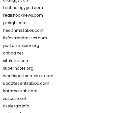
qrdoggy.com
technologygud.com
realshocknews.com
pickgb.com
healthmistakes.com
ksfashiondresses.com
patterntrader.org
cnhpa.net
sitalotus.com
supernotes.org
worldsportsempires.com
updatecentral360.com
katamastah.com
zqscore.net
aseleraio.info