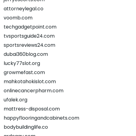
attorneylegal.co
voomb.com
techgadgetpoint.com
tvsportsguide24.com
sportsreviews24.com
dubai360blog.com
lucky77slot.org
growmefast.com
mahkotahokislot.com
onlinecancerpharm.com
ufalek.org
mattress-disposal.com
happyflooringandcabinets.com
bodybuildinglife.co