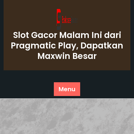
Skip
to
content
Slot Gacor Malam Ini dari
Pragmatic Play, Dapatkan
Maxwin Besar
Menu