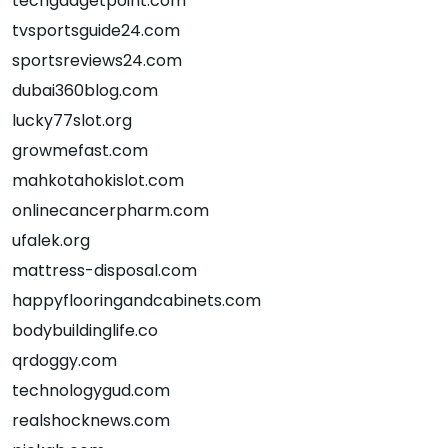
techgadgetpoint.com
tvsportsguide24.com
sportsreviews24.com
dubai360blog.com
lucky77slot.org
growmefast.com
mahkotahokislot.com
onlinecancerpharm.com
ufalek.org
mattress-disposal.com
happyflooringandcabinets.com
bodybuildinglife.co
qrdoggy.com
technologygud.com
realshocknews.com