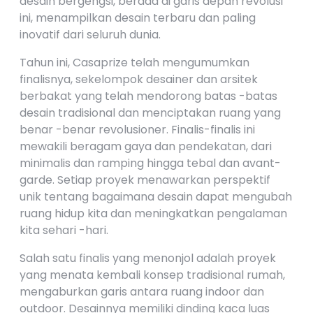
desain bergengsi, berada di garis depan revolusi
ini, menampilkan desain terbaru dan paling
inovatif dari seluruh dunia.
Tahun ini, Casaprize telah mengumumkan
finalisnya, sekelompok desainer dan arsitek
berbakat yang telah mendorong batas -batas
desain tradisional dan menciptakan ruang yang
benar -benar revolusioner. Finalis-finalis ini
mewakili beragam gaya dan pendekatan, dari
minimalis dan ramping hingga tebal dan avant-
garde. Setiap proyek menawarkan perspektif
unik tentang bagaimana desain dapat mengubah
ruang hidup kita dan meningkatkan pengalaman
kita sehari -hari.
Salah satu finalis yang menonjol adalah proyek
yang menata kembali konsep tradisional rumah,
mengaburkan garis antara ruang indoor dan
outdoor. Desainnya memiliki dinding kaca luas