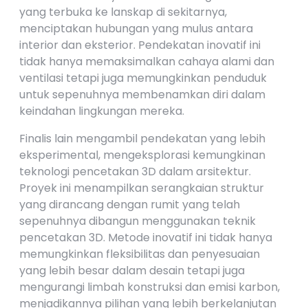
yang terbuka ke lanskap di sekitarnya,
menciptakan hubungan yang mulus antara
interior dan eksterior. Pendekatan inovatif ini
tidak hanya memaksimalkan cahaya alami dan
ventilasi tetapi juga memungkinkan penduduk
untuk sepenuhnya membenamkan diri dalam
keindahan lingkungan mereka.
Finalis lain mengambil pendekatan yang lebih
eksperimental, mengeksplorasi kemungkinan
teknologi pencetakan 3D dalam arsitektur.
Proyek ini menampilkan serangkaian struktur
yang dirancang dengan rumit yang telah
sepenuhnya dibangun menggunakan teknik
pencetakan 3D. Metode inovatif ini tidak hanya
memungkinkan fleksibilitas dan penyesuaian
yang lebih besar dalam desain tetapi juga
mengurangi limbah konstruksi dan emisi karbon,
menjadikannya pilihan yang lebih berkelanjutan