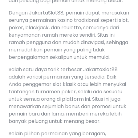
dan peluang bagi pemain untuk menang besar.
Dengan JakartaSlot88, pemain dapat merasakan
serunya permainan kasino tradisional seperti slot,
poker, blackjack, dan roulette, semuanya dari
kenyamanan rumah mereka sendiri. Situs ini
ramah pengguna dan mudah dinavigasi, sehingga
memudahkan pemain yang paling tidak
berpengalaman sekalipun untuk memulai.
Salah satu daya tarik terbesar JakartaSlot88
adalah variasi permainan yang tersedia. Baik
Anda penggemar slot klasik atau lebih menyukai
tantangan turnamen poker, selalu ada sesuatu
untuk semua orang di platform ini. Situs ini juga
menawarkan sejumlah bonus dan promosi untuk
pemain baru dan lama, memberi mereka lebih
banyak peluang untuk menang besar.
Selain pilihan permainan yang beragam,