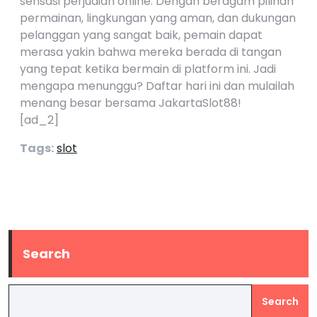
sensasi perjudian online. Dengan beragam pilihan
permainan, lingkungan yang aman, dan dukungan
pelanggan yang sangat baik, pemain dapat
merasa yakin bahwa mereka berada di tangan
yang tepat ketika bermain di platform ini. Jadi
mengapa menunggu? Daftar hari ini dan mulailah
menang besar bersama JakartaSlot88!
[ad_2]
Tags:
slot
Search
Search