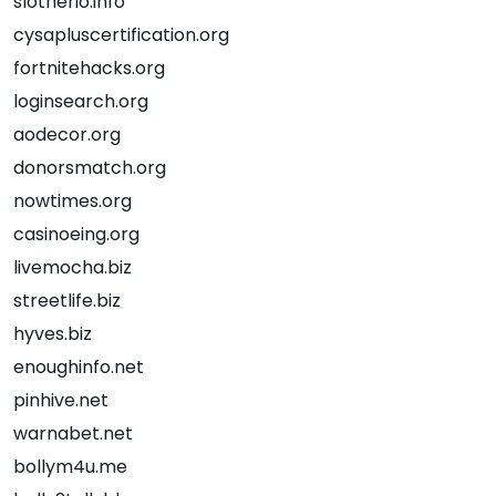
slotherio.info
cysapluscertification.org
fortnitehacks.org
loginsearch.org
aodecor.org
donorsmatch.org
nowtimes.org
casinoeing.org
livemocha.biz
streetlife.biz
hyves.biz
enoughinfo.net
pinhive.net
warnabet.net
bollym4u.me