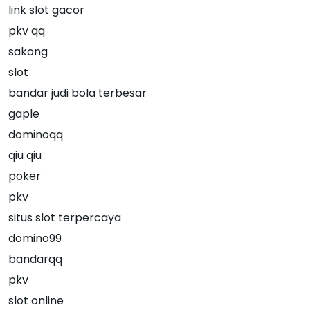
link slot gacor
pkv qq
sakong
slot
bandar judi bola terbesar
gaple
dominoqq
qiu qiu
poker
pkv
situs slot terpercaya
domino99
bandarqq
pkv
slot online