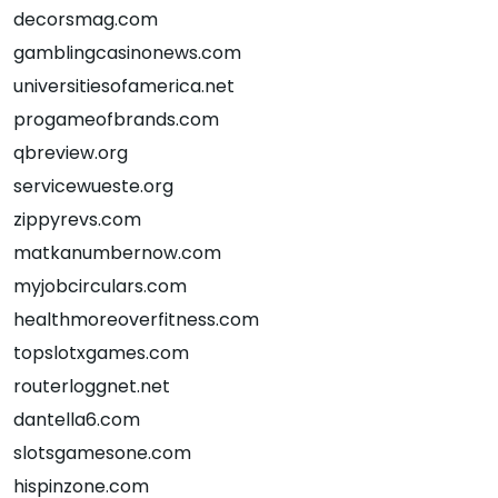
decorsmag.com
gamblingcasinonews.com
universitiesofamerica.net
progameofbrands.com
qbreview.org
servicewueste.org
zippyrevs.com
matkanumbernow.com
myjobcirculars.com
healthmoreoverfitness.com
topslotxgames.com
routerloggnet.net
dantella6.com
slotsgamesone.com
hispinzone.com