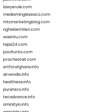
lawyerule.com
mediamingleseaco.com
mtsmarketingblog.com
nghekiemtien.com
wasirku.com
tejas24.com
poolturbo.com
prachestait.com
artforafghans.info
airvendio.info
healthexe.info
puretecx.info
tecadvance.info
aminityio.info
amiolahu.info