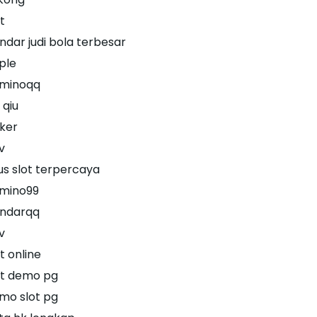
t
ndar judi bola terbesar
ple
minoqq
 qiu
ker
v
tus slot terpercaya
mino99
ndarqq
v
t online
ot demo pg
mo slot pg