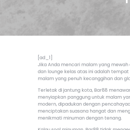
[ad_1]
Jika Anda mencari malam yang mewah da
dan lounge kelas atas ini adalah tempa
malam yang penuh kecanggihan dan gl
Terletak di jantung kota, Bar88 menaw
menyiapkan panggung untuk malam yan
modern, dipadukan dengan pencahayaa
menciptakan suasana hangat dan mengu
menikmati minuman dengan tenang.
Kalau soal minuman, Bar88 tidak men