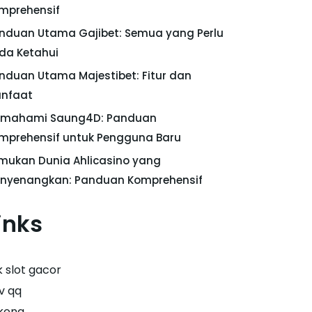
mprehensif
nduan Utama Gajibet: Semua yang Perlu
da Ketahui
nduan Utama Majestibet: Fitur dan
nfaat
mahami Saung4D: Panduan
mprehensif untuk Pengguna Baru
mukan Dunia Ahlicasino yang
nyenangkan: Panduan Komprehensif
inks
k slot gacor
v qq
kong