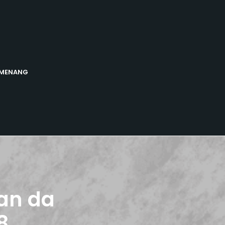
 MENANG
an da
8