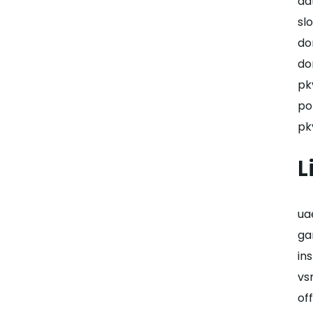
da
sl
do
do
pk
po
pk
L
ua
ga
ins
vs
of