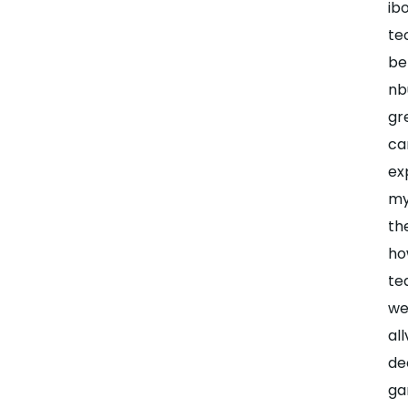
ib
te
be
nb
gr
ca
ex
my
th
ho
te
we
al
de
ga