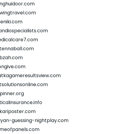
nghuidoor.com
owingtravel.com
neniki.com
andiospecialists.com
dicalcare7.com
tennaball.com
bzah.com
ngive.com
tkagameresultsview.com
tsolutionsonline.com
spinner.org
iticalinsurance.info
kariposter.com
lyan-guessing-nightplay.com
meofpanels.com