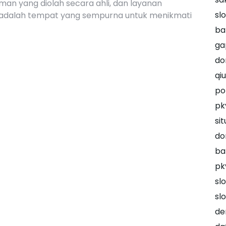
an yang diolah secara ahli, dan layanan
slo
ni adalah tempat yang sempurna untuk menikmati
ba
ga
do
qiu
po
pk
si
do
ba
pk
slo
sl
de