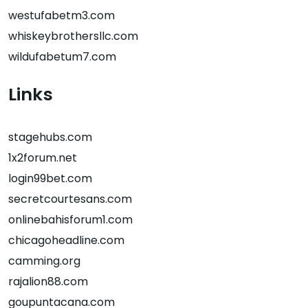
westufabetm3.com
whiskeybrothersllc.com
wildufabetum7.com
Links
stagehubs.com
1x2forum.net
login99bet.com
secretcourtesans.com
onlinebahisforum1.com
chicagoheadline.com
camming.org
rajalion88.com
goupuntacana.com