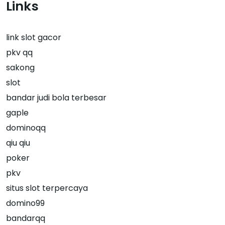
Links
link slot gacor
pkv qq
sakong
slot
bandar judi bola terbesar
gaple
dominoqq
qiu qiu
poker
pkv
situs slot terpercaya
domino99
bandarqq