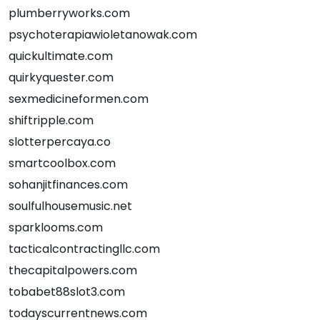
plumberryworks.com
psychoterapiawioletanowak.com
quickultimate.com
quirkyquester.com
sexmedicineformen.com
shiftripple.com
slotterpercaya.co
smartcoolbox.com
sohanjitfinances.com
soulfulhousemusic.net
sparklooms.com
tacticalcontractingllc.com
thecapitalpowers.com
tobabet88slot3.com
todayscurrentnews.com