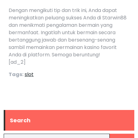
Dengan mengikuti tip dan trik ini, Anda dapat
meningkatkan peluang sukses Anda di Starwin88
dan menikmati pengalaman bermain yang
bermanfaat. Ingatlah untuk bermain secara
bertanggung jawab dan bersenang-senang
sambil memainkan permainan kasino favorit
Anda di platform. Semoga beruntung!
[ad_2]
Tags:
slot
Search