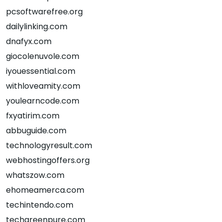
pcsoftwarefree.org
dailylinking.com
dnafyx.com
giocolenuvole.com
iyouessential.com
withloveamity.com
youlearncode.com
fxyatirim.com
abbuguide.com
technologyresult.com
webhostingoffers.org
whatszow.com
ehomeamerca.com
techintendo.com
techgreenpure.com