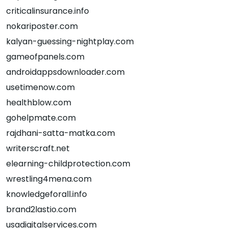
criticalinsurance.info
nokariposter.com
kalyan-guessing-nightplay.com
gameofpanels.com
androidappsdownloader.com
usetimenow.com
healthblow.com
gohelpmate.com
rajdhani-satta-matka.com
writerscraft.net
elearning-childprotection.com
wrestling4mena.com
knowledgeforall.info
brand2lastio.com
usadigitalservices.com