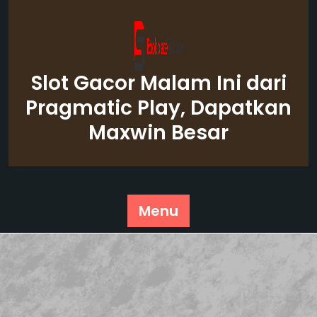
Skip
to
content
Slot Gacor Malam Ini dari
Pragmatic Play, Dapatkan
Maxwin Besar
Menu