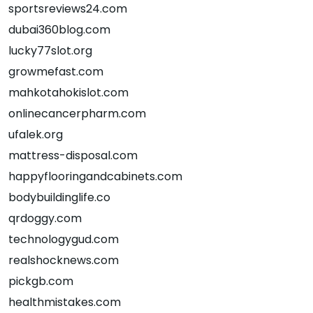
sportsreviews24.com
dubai360blog.com
lucky77slot.org
growmefast.com
mahkotahokislot.com
onlinecancerpharm.com
ufalek.org
mattress-disposal.com
happyflooringandcabinets.com
bodybuildinglife.co
qrdoggy.com
technologygud.com
realshocknews.com
pickgb.com
healthmistakes.com