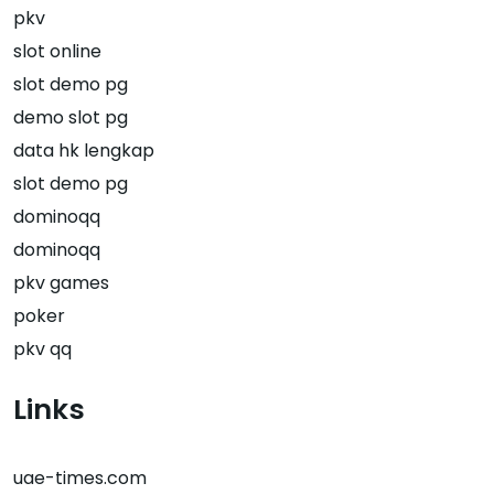
pkv
slot online
slot demo pg
demo slot pg
data hk lengkap
slot demo pg
dominoqq
dominoqq
pkv games
poker
pkv qq
Links
uae-times.com