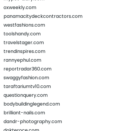
oxweekly.com
panamacitydeckcontractors.com
westfashions.com
toolshandy.com
travelstager.com
trendinspires.com
rannyephul.com
reportradar360.com
swaggyfashion.com
taraftariumtv10.com
questionquery.com
bodybuildinglegend.com
brilliant-nails.com
dandr-photography.com
dokteroce.com