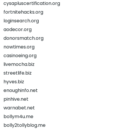
cysapluscertification.org
fortnitehacks.org
loginsearch.org
aodecor.org
donorsmatch.org
nowtimes.org
casinoeing.org
livemocha.biz
streetlife.biz
hyves.biz
enoughinfo.net
pinhive.net
warnabet.net
bollym4u.me
bolly2tollyblog.me