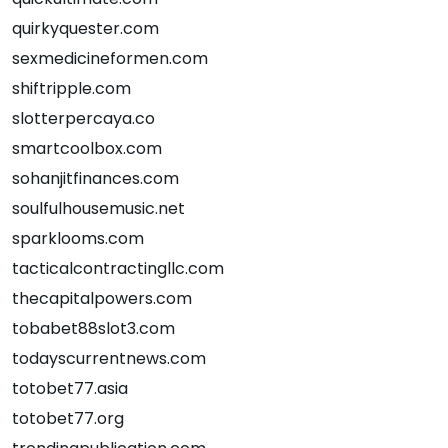
quirkyquester.com
sexmedicineformen.com
shiftripple.com
slotterpercaya.co
smartcoolbox.com
sohanjitfinances.com
soulfulhousemusic.net
sparklooms.com
tacticalcontractingllc.com
thecapitalpowers.com
tobabet88slot3.com
todayscurrentnews.com
totobet77.asia
totobet77.org