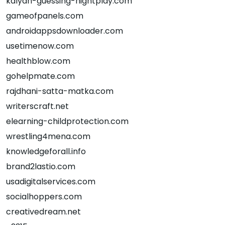
kalyan-guessing-nightplay.com
gameofpanels.com
androidappsdownloader.com
usetimenow.com
healthblow.com
gohelpmate.com
rajdhani-satta-matka.com
writerscraft.net
elearning-childprotection.com
wrestling4mena.com
knowledgeforall.info
brand2lastio.com
usadigitalservices.com
socialhoppers.com
creativedream.net