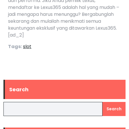
dan performa. Jika Anda pemilik Lexus,
mendaftar ke Lexus365 adalah hal yang mudah –
jadi mengapa harus menunggu? Bergabunglah
sekarang dan mulailah menikmati semua
keuntungan eksklusif yang ditawarkan Lexus365.
[ad_2]
Tags:
slot
Search
Search