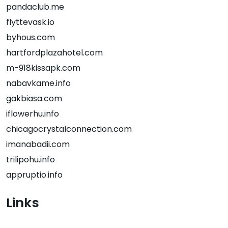
pandaclub.me
flyttevask.io
byhous.com
hartfordplazahotel.com
m-918kissapk.com
nabavkame.info
gakbiasa.com
iflowerhu.info
chicagocrystalconnection.com
imanabadii.com
trilipohu.info
appruptio.info
Links