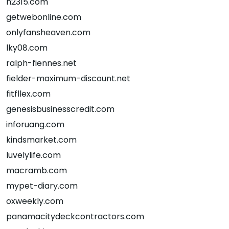
n2315.com
getwebonline.com
onlyfansheaven.com
lky08.com
ralph-fiennes.net
fielder-maximum-discount.net
fitfllex.com
genesisbusinesscredit.com
inforuang.com
kindsmarket.com
luvelylife.com
macramb.com
mypet-diary.com
oxweekly.com
panamacitydeckcontractors.com