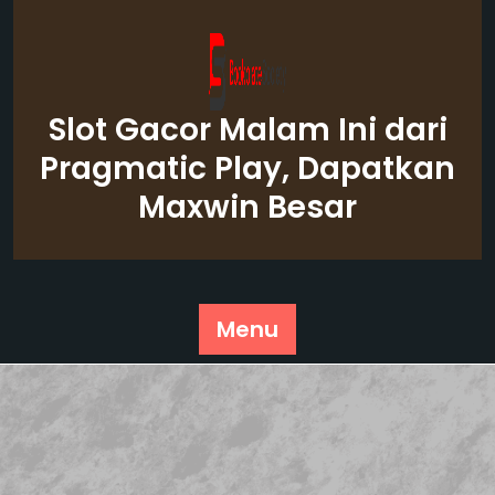
Skip
to
content
Slot Gacor Malam Ini dari
Pragmatic Play, Dapatkan
Maxwin Besar
Menu