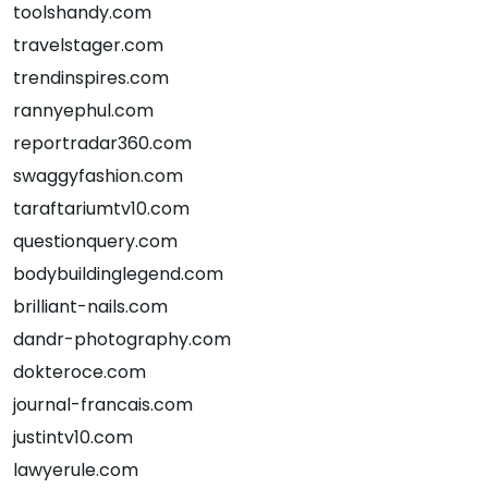
toolshandy.com
travelstager.com
trendinspires.com
rannyephul.com
reportradar360.com
swaggyfashion.com
taraftariumtv10.com
questionquery.com
bodybuildinglegend.com
brilliant-nails.com
dandr-photography.com
dokteroce.com
journal-francais.com
justintv10.com
lawyerule.com