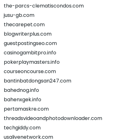
the-parcs-clematiscondos.com
jusu-gb.com
thecarepet.com
blogwriterplus.com
guestpostingseo.com
casinogambitpro.info
pokerplaymasters.info
courseoncourse.com
bantinbatdongsan247.com
bahednog.info
bahenxgek.info
pertamaskre.com
threadsvideoandphotodownloader.com
techgiddy.com
usalivenetwork.com