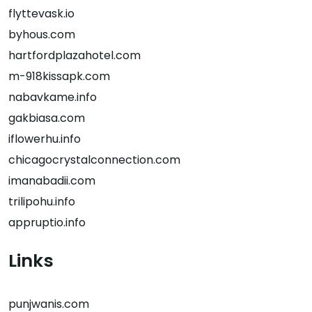
flyttevask.io
byhous.com
hartfordplazahotel.com
m-918kissapk.com
nabavkame.info
gakbiasa.com
iflowerhu.info
chicagocrystalconnection.com
imanabadii.com
trilipohu.info
appruptio.info
Links
punjwanis.com