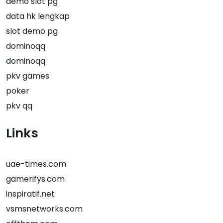
demo slot pg
data hk lengkap
slot demo pg
dominoqq
dominoqq
pkv games
poker
pkv qq
Links
uae-times.com
gamerifys.com
inspiratif.net
vsmsnetworks.com