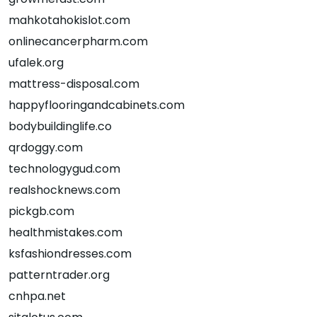
mahkotahokislot.com
onlinecancerpharm.com
ufalek.org
mattress-disposal.com
happyflooringandcabinets.com
bodybuildinglife.co
qrdoggy.com
technologygud.com
realshocknews.com
pickgb.com
healthmistakes.com
ksfashiondresses.com
patterntrader.org
cnhpa.net