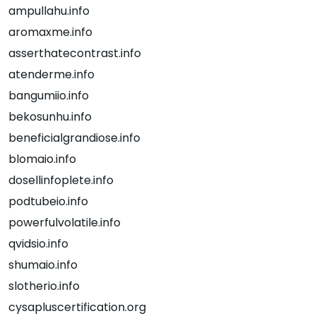
ampullahu.info
aromaxme.info
asserthatecontrast.info
atenderme.info
bangumiio.info
bekosunhu.info
beneficialgrandiose.info
blomaio.info
dosellinfoplete.info
podtubeio.info
powerfulvolatile.info
qvidsio.info
shumaio.info
slotherio.info
cysapluscertification.org