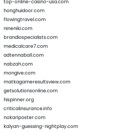
top-online-casino-usa.com
honghuidoor.com
flowingtravel.com
nineniki.com
brandiospecialists.com
medicalcare7.com
adtennaball.com
nabzah.com
mongive.com
matkagameresultsview.com
getsolutionsonline.com
hispinner.org
criticalinsurance.info
nokariposter.com
kalyan-guessing-nightplay.com