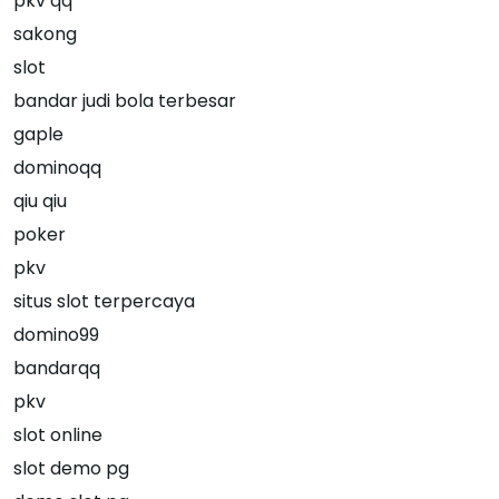
pkv qq
sakong
slot
bandar judi bola terbesar
gaple
dominoqq
qiu qiu
poker
pkv
situs slot terpercaya
domino99
bandarqq
pkv
slot online
slot demo pg