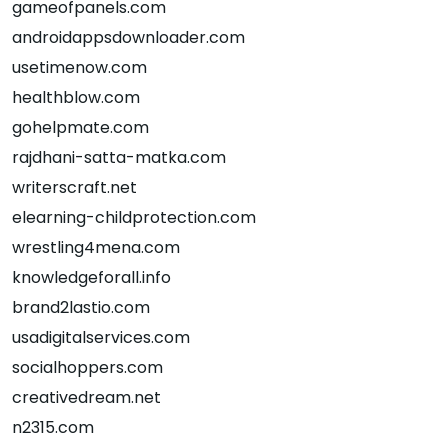
gameofpanels.com
androidappsdownloader.com
usetimenow.com
healthblow.com
gohelpmate.com
rajdhani-satta-matka.com
writerscraft.net
elearning-childprotection.com
wrestling4mena.com
knowledgeforall.info
brand2lastio.com
usadigitalservices.com
socialhoppers.com
creativedream.net
n2315.com