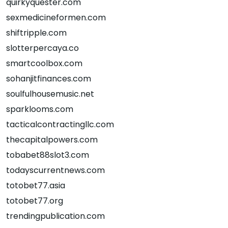
quirkyquester.com
sexmedicineformen.com
shiftripple.com
slotterpercaya.co
smartcoolbox.com
sohanjitfinances.com
soulfulhousemusic.net
sparklooms.com
tacticalcontractingllc.com
thecapitalpowers.com
tobabet88slot3.com
todayscurrentnews.com
totobet77.asia
totobet77.org
trendingpublication.com