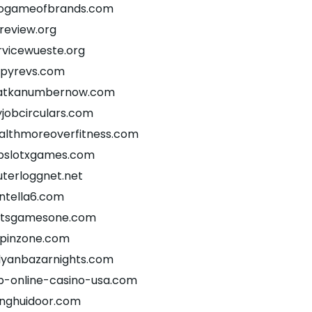
ogameofbrands.com
review.org
rvicewueste.org
ppyrevs.com
tkanumbernow.com
jobcirculars.com
althmoreoverfitness.com
pslotxgames.com
uterloggnet.net
ntella6.com
otsgamesone.com
spinzone.com
lyanbazarnights.com
p-online-casino-usa.com
nghuidoor.com