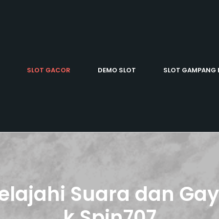
SLOT GACOR
DEMO SLOT
SLOT GAMPANG
elajahi Suara dan Gay
k Spin707