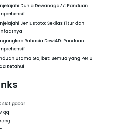
njelajahi Dunia Dewanaga77: Panduan
mprehensif
njelajahi Jeniustoto: Sekilas Fitur dan
nfaatnya
ngungkap Rahasia Dewi4D: Panduan
mprehensif
nduan Utama Gajibet: Semua yang Perlu
da Ketahui
inks
k slot gacor
v qq
kong