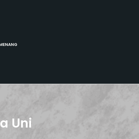
 MENANG
a Uni