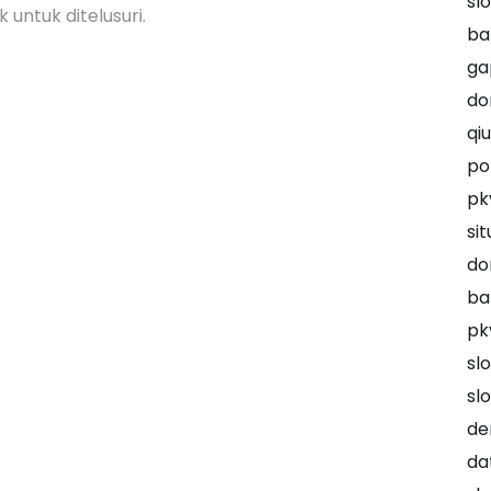
slo
 untuk ditelusuri.
ba
ga
do
qiu
po
pk
si
do
ba
pk
slo
sl
de
da