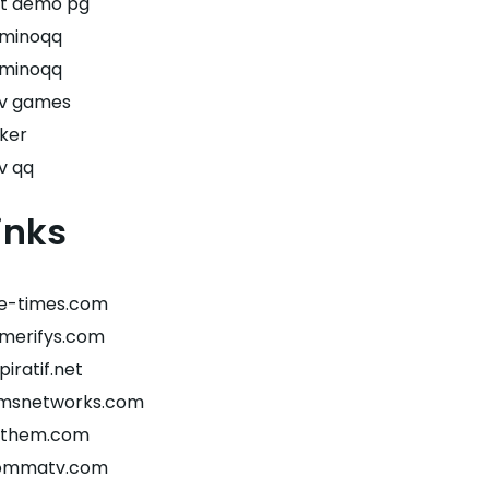
ot demo pg
minoqq
minoqq
v games
ker
v qq
inks
e-times.com
merifys.com
piratif.net
msnetworks.com
fthem.com
ommatv.com