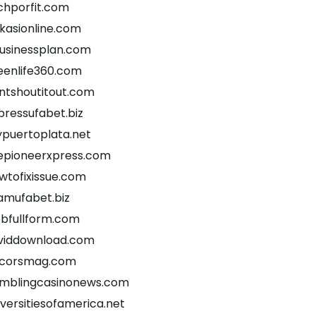
chporfit.com
kasionline.com
usinessplan.com
eenlife360.com
ntshoutitout.com
pressufabet.biz
puertoplata.net
epioneerxpress.com
wtofixissue.com
amufabet.biz
bfullform.com
lviddownload.com
corsmag.com
mblingcasinonews.com
iversitiesofamerica.net