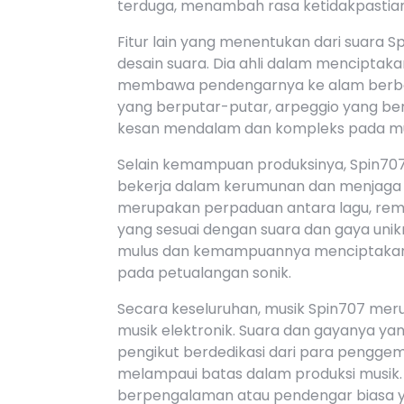
terduga, menambah rasa ketidakpastia
Fitur lain yang menentukan dari suara S
desain suara. Dia ahli dalam menciptaka
membawa pendengarnya ke alam berbeda.
yang berputar-putar, arpeggio yang be
kesan mendalam dan kompleks pada mu
Selain kemampuan produksinya, Spin707
bekerja dalam kerumunan dan menjaga t
merupakan perpaduan antara lagu, remix, 
yang sesuai dengan suara dan gaya uni
mulus dan kemampuannya menciptakan
pada petualangan sonik.
Secara keseluruhan, musik Spin707 merup
musik elektronik. Suara dan gayanya 
pengikut berdedikasi dari para pengg
melampaui batas dalam produksi musik.
berpengalaman atau pendengar biasa y