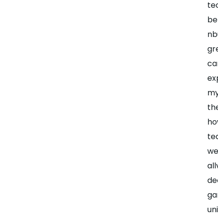
te
be
nb
gr
ca
ex
my
th
ho
te
we
al
de
ga
un