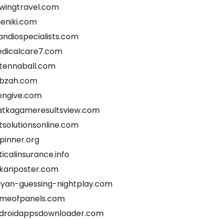
owingtravel.com
neniki.com
andiospecialists.com
dicalcare7.com
tennaball.com
bzah.com
ngive.com
tkagameresultsview.com
tsolutionsonline.com
spinner.org
iticalinsurance.info
kariposter.com
lyan-guessing-nightplay.com
meofpanels.com
droidappsdownloader.com