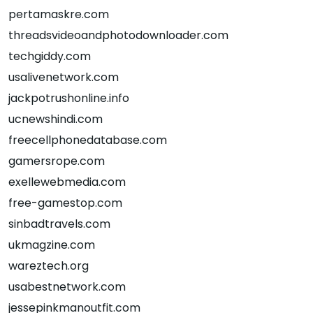
pertamaskre.com
threadsvideoandphotodownloader.com
techgiddy.com
usalivenetwork.com
jackpotrushonline.info
ucnewshindi.com
freecellphonedatabase.com
gamersrope.com
exellewebmedia.com
free-gamestop.com
sinbadtravels.com
ukmagzine.com
wareztech.org
usabestnetwork.com
jessepinkmanoutfit.com