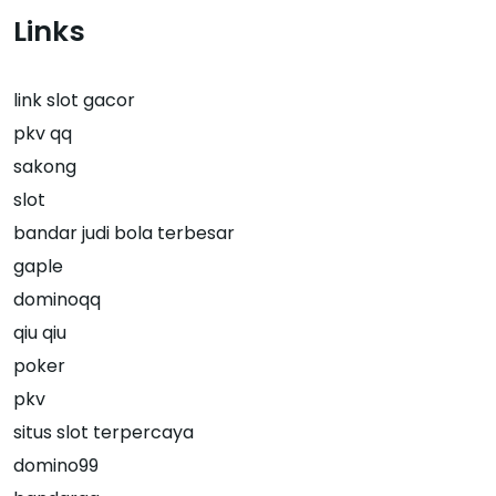
Links
link slot gacor
pkv qq
sakong
slot
bandar judi bola terbesar
gaple
dominoqq
qiu qiu
poker
pkv
situs slot terpercaya
domino99