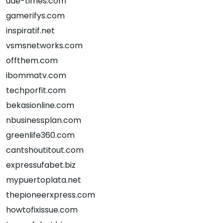
uae-times.com
gamerifys.com
inspiratif.net
vsmsnetworks.com
offthem.com
ibommatv.com
techporfit.com
bekasionline.com
nbusinessplan.com
greenlife360.com
cantshoutitout.com
expressufabet.biz
mypuertoplata.net
thepioneerxpress.com
howtofixissue.com