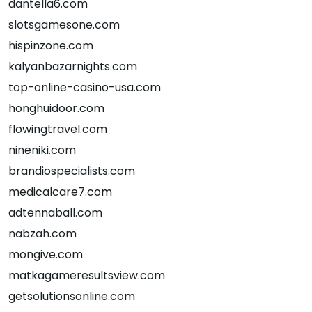
dantella6.com
slotsgamesone.com
hispinzone.com
kalyanbazarnights.com
top-online-casino-usa.com
honghuidoor.com
flowingtravel.com
nineniki.com
brandiospecialists.com
medicalcare7.com
adtennaball.com
nabzah.com
mongive.com
matkagameresultsview.com
getsolutionsonline.com