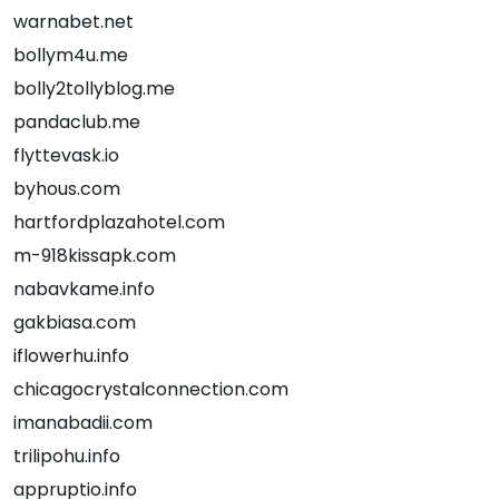
warnabet.net
bollym4u.me
bolly2tollyblog.me
pandaclub.me
flyttevask.io
byhous.com
hartfordplazahotel.com
m-918kissapk.com
nabavkame.info
gakbiasa.com
iflowerhu.info
chicagocrystalconnection.com
imanabadii.com
trilipohu.info
appruptio.info