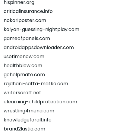
hispinner.org
criticalinsurance.info
nokariposter.com
kalyan-guessing-nightplay.com
gameofpanels.com
androidappsdownloader.com
usetimenow.com
healthblow.com
gohelpmate.com
rajdhani-satta-matka.com
writerscraft.net
elearning-childprotection.com
wrestling4mena.com
knowledgeforall.info
brand2lastio.com