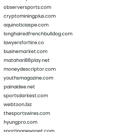
observersports.com
cryptominingplus.com
aquinoticiaspe.com
longhairedfrenchbulldog.com
lawyersforhire.co
businemarket.com
matahari88play.net
moneydescriptor.com
youthsmagazine.com
painaidee.net
sportsdarkest.com
webtoon.biz
thesportswires.com
hyungpro.com
sportingnewsnet.com