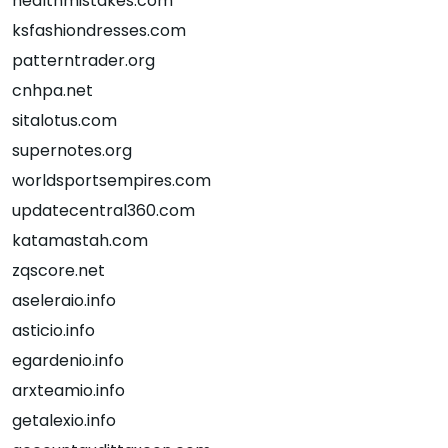
healthmistakes.com
ksfashiondresses.com
patterntrader.org
cnhpa.net
sitalotus.com
supernotes.org
worldsportsempires.com
updatecentral360.com
katamastah.com
zqscore.net
aseleraio.info
asticio.info
egardenio.info
arxteamio.info
getalexio.info