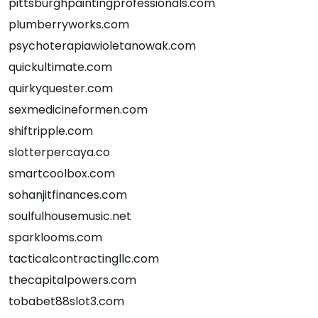
pittsburghpaintingprofessionals.com
plumberryworks.com
psychoterapiawioletanowak.com
quickultimate.com
quirkyquester.com
sexmedicineformen.com
shiftripple.com
slotterpercaya.co
smartcoolbox.com
sohanjitfinances.com
soulfulhousemusic.net
sparklooms.com
tacticalcontractingllc.com
thecapitalpowers.com
tobabet88slot3.com