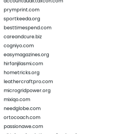
accountaudittaxcon.com
prymprint.com
sportkeeda.org
besttimespend.com
careandcure.biz
cogniyo.com
easymagazines.org
hirfanjilasmi.com
hometricks.org
leathercraftpro.com
microgridpower.org
mixiqo.com
needglobe.com
ortocoach.com
passionawe.com