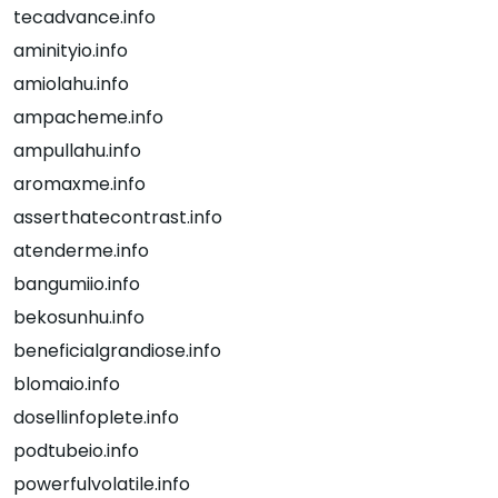
tecadvance.info
aminityio.info
amiolahu.info
ampacheme.info
ampullahu.info
aromaxme.info
asserthatecontrast.info
atenderme.info
bangumiio.info
bekosunhu.info
beneficialgrandiose.info
blomaio.info
dosellinfoplete.info
podtubeio.info
powerfulvolatile.info