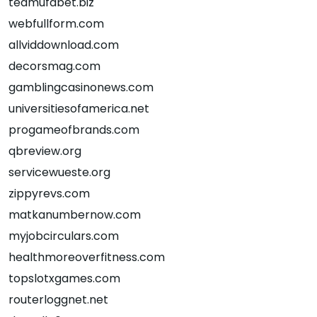
teamufabet.biz
webfullform.com
allviddownload.com
decorsmag.com
gamblingcasinonews.com
universitiesofamerica.net
progameofbrands.com
qbreview.org
servicewueste.org
zippyrevs.com
matkanumbernow.com
myjobcirculars.com
healthmoreoverfitness.com
topslotxgames.com
routerloggnet.net