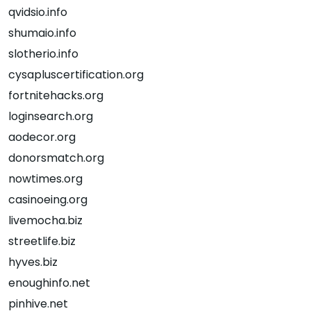
qvidsio.info
shumaio.info
slotherio.info
cysapluscertification.org
fortnitehacks.org
loginsearch.org
aodecor.org
donorsmatch.org
nowtimes.org
casinoeing.org
livemocha.biz
streetlife.biz
hyves.biz
enoughinfo.net
pinhive.net