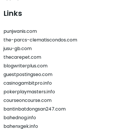
Links
punjwanis.com
the-parcs-clematiscondos.com
jusu-gb.com
thecarepet.com
blogwriterplus.com
guestpostingseo.com
casinogambitpro.info
pokerplaymasters.info
courseoncourse.com
bantinbatdongsan247.com
bahednog.info
bahenxgek.info