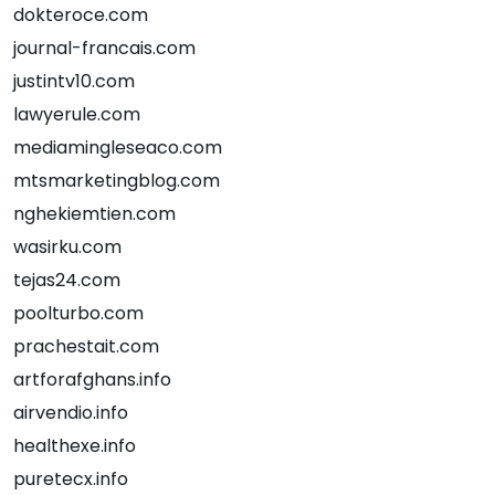
dokteroce.com
journal-francais.com
justintv10.com
lawyerule.com
mediamingleseaco.com
mtsmarketingblog.com
nghekiemtien.com
wasirku.com
tejas24.com
poolturbo.com
prachestait.com
artforafghans.info
airvendio.info
healthexe.info
puretecx.info