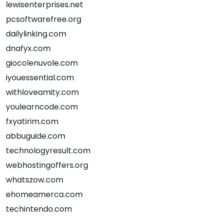
lewisenterprises.net
pcsoftwarefree.org
dailylinking.com
dnafyx.com
giocolenuvole.com
iyouessential.com
withloveamity.com
youlearncode.com
fxyatirim.com
abbuguide.com
technologyresult.com
webhostingoffers.org
whatszow.com
ehomeamerca.com
techintendo.com