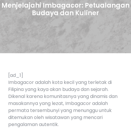
Menjelajahi Imbagacor: Petualangan
Budaya dan Kuliner
[ad_1]
Imbagacor adalah kota kecil yang terletak di
Filipina yang kaya akan budaya dan sejarah.
Dikenal karena komunitasnya yang dinamis dan
masakannya yang lezat, Imbagacor adalah
permata tersembunyi yang menunggu untuk
ditemukan oleh wisatawan yang mencari
pengalaman autentik.