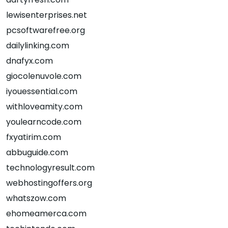
lewisenterprises.net
pcsoftwarefree.org
dailylinking.com
dnafyx.com
giocolenuvole.com
iyouessential.com
withloveamity.com
youlearncode.com
fxyatirim.com
abbuguide.com
technologyresult.com
webhostingoffers.org
whatszow.com
ehomeamerca.com