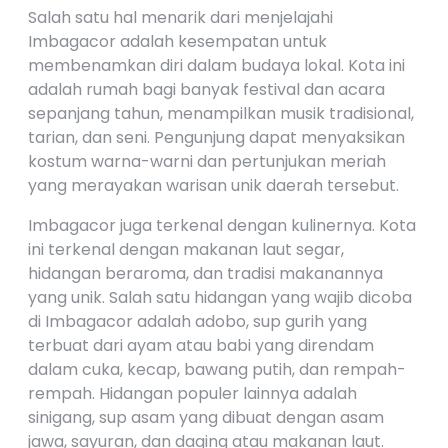
Salah satu hal menarik dari menjelajahi
Imbagacor adalah kesempatan untuk
membenamkan diri dalam budaya lokal. Kota ini
adalah rumah bagi banyak festival dan acara
sepanjang tahun, menampilkan musik tradisional,
tarian, dan seni. Pengunjung dapat menyaksikan
kostum warna-warni dan pertunjukan meriah
yang merayakan warisan unik daerah tersebut.
Imbagacor juga terkenal dengan kulinernya. Kota
ini terkenal dengan makanan laut segar,
hidangan beraroma, dan tradisi makanannya
yang unik. Salah satu hidangan yang wajib dicoba
di Imbagacor adalah adobo, sup gurih yang
terbuat dari ayam atau babi yang direndam
dalam cuka, kecap, bawang putih, dan rempah-
rempah. Hidangan populer lainnya adalah
sinigang, sup asam yang dibuat dengan asam
jawa, sayuran, dan daging atau makanan laut.