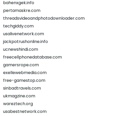
bahenxgek.info
pertamaskre.com
threadsvideoandphotodownloader.com
techgiddy.com
usalivenetwork.com
jackpotrushonline.info
ucnewshindi.com
freecellphonedatabase.com
gamersrope.com
exellewebmedia.com
free-gamestop.com
sinbadtravels.com
ukmagzine.com
wareztech.org
usabestnetwork.com