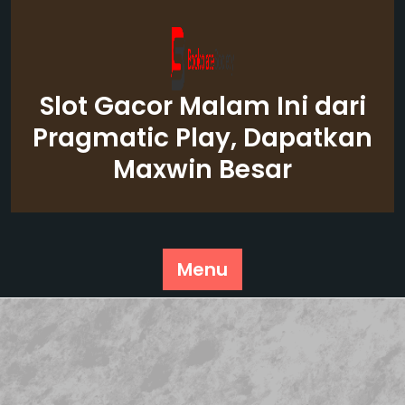
Skip
to
content
Slot Gacor Malam Ini dari
Pragmatic Play, Dapatkan
Maxwin Besar
Menu