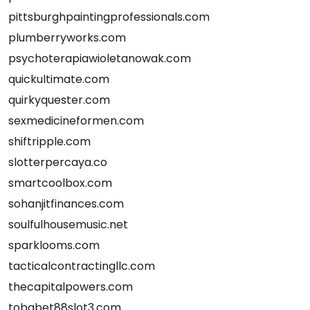
pittsburghpaintingprofessionals.com
plumberryworks.com
psychoterapiawioletanowak.com
quickultimate.com
quirkyquester.com
sexmedicineformen.com
shiftripple.com
slotterpercaya.co
smartcoolbox.com
sohanjitfinances.com
soulfulhousemusic.net
sparklooms.com
tacticalcontractingllc.com
thecapitalpowers.com
tobabet88slot3.com