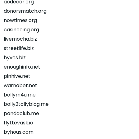
aodecor.org
donorsmatch.org
nowtimes.org
casinoeing.org
livemocha.biz
streetlife.biz
hyves.biz
enoughinfo.net
pinhive.net
warnabet.net
bollym4u.me
bolly2tollyblog.me
pandaclub.me
flyttevask.io
byhous.com