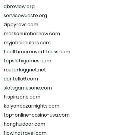
qbreview.org
servicewueste.org
zippyrevs.com
matkanumbernow.com
myjobcirculars.com
healthmoreoverfitness.com
topslotxgames.com
routerloggnet.net
dantella6.com
slotsgamesone.com
hispinzone.com
kalyanbazarnights.com
top-online-casino-usa.com
honghuidoor.com
flowingtravel.com