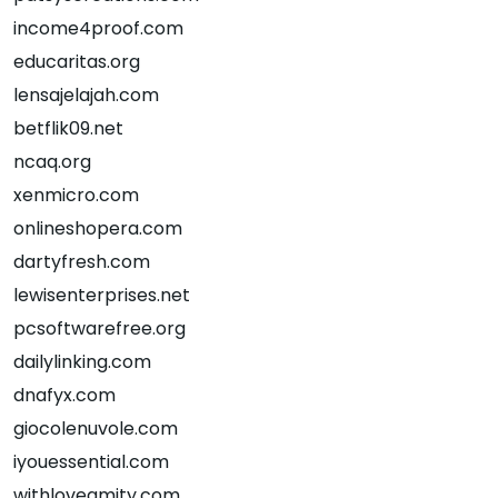
income4proof.com
educaritas.org
lensajelajah.com
betflik09.net
ncaq.org
xenmicro.com
onlineshopera.com
dartyfresh.com
lewisenterprises.net
pcsoftwarefree.org
dailylinking.com
dnafyx.com
giocolenuvole.com
iyouessential.com
withloveamity.com