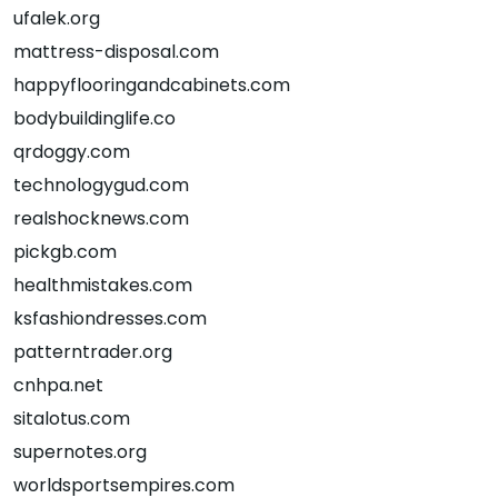
ufalek.org
mattress-disposal.com
happyflooringandcabinets.com
bodybuildinglife.co
qrdoggy.com
technologygud.com
realshocknews.com
pickgb.com
healthmistakes.com
ksfashiondresses.com
patterntrader.org
cnhpa.net
sitalotus.com
supernotes.org
worldsportsempires.com