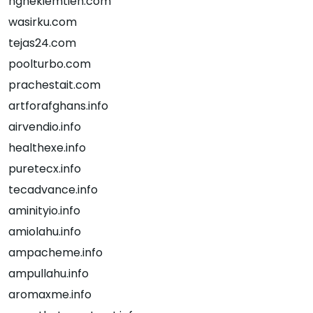
nghekiemtien.com
wasirku.com
tejas24.com
poolturbo.com
prachestait.com
artforafghans.info
airvendio.info
healthexe.info
puretecx.info
tecadvance.info
aminityio.info
amiolahu.info
ampacheme.info
ampullahu.info
aromaxme.info