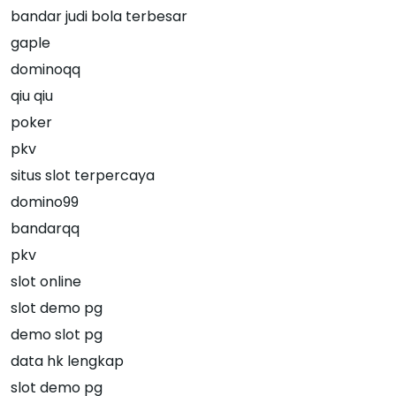
bandar judi bola terbesar
gaple
dominoqq
qiu qiu
poker
pkv
situs slot terpercaya
domino99
bandarqq
pkv
slot online
slot demo pg
demo slot pg
data hk lengkap
slot demo pg