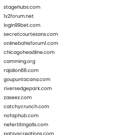
stagehubs.com
1x2forum.net
login99bet.com
secretcourtesans.com
onlinebahisforum1.com
chicagoheadline.com
camming.org
rajalion88.com
goupuntacana.com
riversedgepark.com
zaseez.com
catchycrunch.com
nofaphub.com
nefertitingalls.com
patsyscreations.com