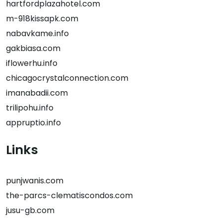
hartfordplazahotel.com
m-918kissapk.com
nabavkame.info
gakbiasa.com
iflowerhu.info
chicagocrystalconnection.com
imanabadii.com
trilipohu.info
appruptio.info
Links
punjwanis.com
the-parcs-clematiscondos.com
jusu-gb.com