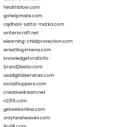
healthblow.com
gohelpmate.com
rajdhani-satta-matka.com
writerscraft.net
elearning-childprotection.com
wrestling4mena.com
knowledgeforall.info
brand2lastio.com
usadigitalservices.com
socialhoppers.com
creativedream.net
n2315.com
getwebonline.com
onlyfansheaven.com
lky08.com