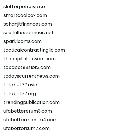
slotterpercaya.co
smartcoolbox.com
sohanjitfinances.com
soulfulhousemusic.net
sparklooms.com
tacticalcontractingllc.com
thecapitalpowers.com
tobabet88slot3.com
todayscurrentnews.com
totobet77.asia
totobet77.org
trendingpublication.com
ufabettererum3.com
ufabettermentm4.com
ufabettersum7.com