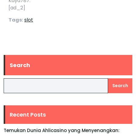
Kaya787.
[ad_2]
Tags:
slot
Search
Search
Recent Posts
Temukan Dunia Ahlicasino yang Menyenangkan: