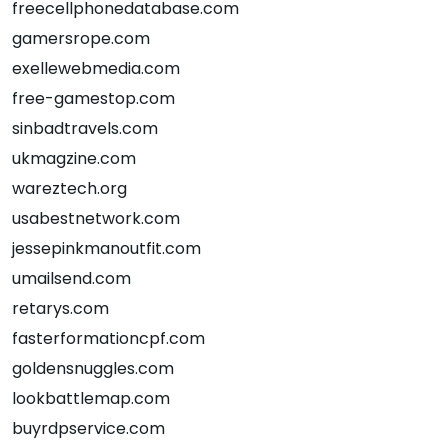
freecellphonedatabase.com
gamersrope.com
exellewebmedia.com
free-gamestop.com
sinbadtravels.com
ukmagzine.com
wareztech.org
usabestnetwork.com
jessepinkmanoutfit.com
umailsend.com
retarys.com
fasterformationcpf.com
goldensnuggles.com
lookbattlemap.com
buyrdpservice.com