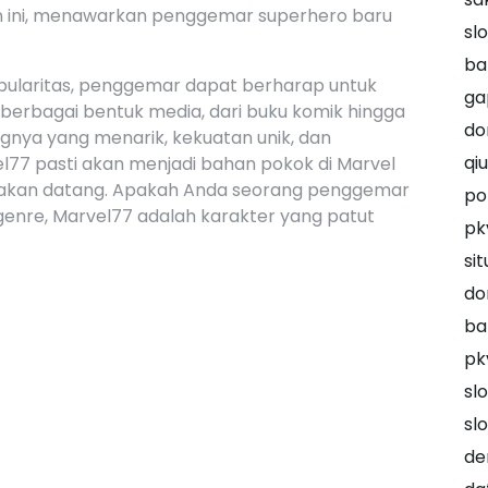
 ini, menawarkan penggemar superhero baru
slo
ba
pularitas, penggemar dapat berharap untuk
ga
 berbagai bentuk media, dari buku komik hingga
do
ngnya yang menarik, kekuatan unik, dan
qiu
77 pasti akan menjadi bahan pokok di Marvel
 akan datang. Apakah Anda seorang penggemar
po
genre, Marvel77 adalah karakter yang patut
pk
si
do
ba
pk
slo
sl
de