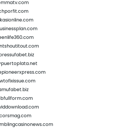
ommatv.com
chporfit.com
kasionline.com
usinessplan.com
eenlife360.com
ntshoutitout.com
pressufabet.biz
puertoplata.net
epioneerxpress.com
wtofixissue.com
amufabet.biz
bfullform.com
lviddownload.com
corsmag.com
mblingcasinonews.com