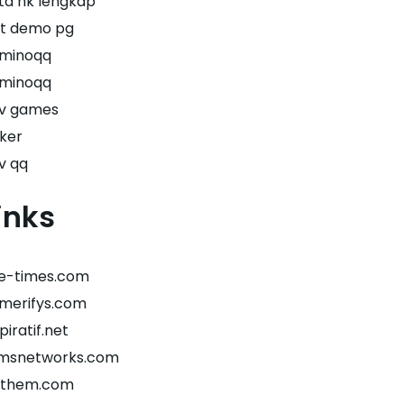
ta hk lengkap
ot demo pg
minoqq
minoqq
v games
ker
v qq
inks
e-times.com
merifys.com
piratif.net
msnetworks.com
fthem.com