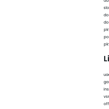
da
sl
do
do
pk
po
pk
L
ua
ga
ins
vs
of