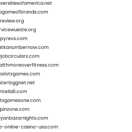
iversitiesofamerica.net
ogameofbrands.com
review.org
rvicewueste.org
ppyrevs.com
tkanumbernow.com
jobcirculars.com
althmoreoverfitness.com
pslotxgames.com
uterloggnet.net
ntella6.com
otsgamesone.com
spinzone.com
lyanbazarnights.com
p-online-casino-usa.com