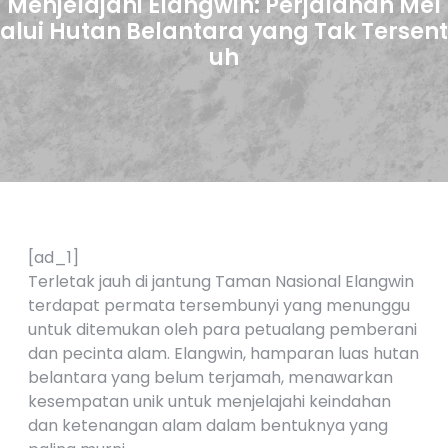
Menjelajahi Elangwin: Perjalanan Mel
alui Hutan Belantara yang Tak Tersent
uh
[ad_1]
Terletak jauh di jantung Taman Nasional Elangwin
terdapat permata tersembunyi yang menunggu
untuk ditemukan oleh para petualang pemberani
dan pecinta alam. Elangwin, hamparan luas hutan
belantara yang belum terjamah, menawarkan
kesempatan unik untuk menjelajahi keindahan
dan ketenangan alam dalam bentuknya yang