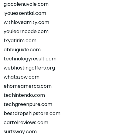
giocolenuvole.com
iyouessential.com
withloveamity.com
youlearncode.com
fxyatirim.com
abbuguide.com
technologyresult.com
webhostingoffers.org
whatszow.com
ehomeamerca.com
techintendo.com
techgreenpure.com
bestdropshipstore.com
cartelreviews.com
surfsway.com