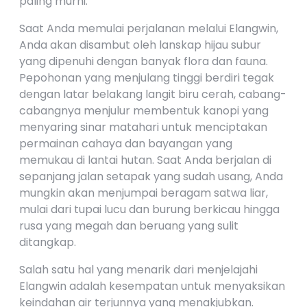
paling murni.
Saat Anda memulai perjalanan melalui Elangwin,
Anda akan disambut oleh lanskap hijau subur
yang dipenuhi dengan banyak flora dan fauna.
Pepohonan yang menjulang tinggi berdiri tegak
dengan latar belakang langit biru cerah, cabang-
cabangnya menjulur membentuk kanopi yang
menyaring sinar matahari untuk menciptakan
permainan cahaya dan bayangan yang
memukau di lantai hutan. Saat Anda berjalan di
sepanjang jalan setapak yang sudah usang, Anda
mungkin akan menjumpai beragam satwa liar,
mulai dari tupai lucu dan burung berkicau hingga
rusa yang megah dan beruang yang sulit
ditangkap.
Salah satu hal yang menarik dari menjelajahi
Elangwin adalah kesempatan untuk menyaksikan
keindahan air terjunnya yang menakjubkan.