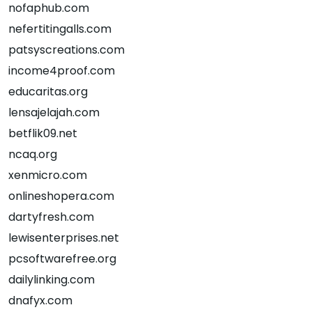
nofaphub.com
nefertitingalls.com
patsyscreations.com
income4proof.com
educaritas.org
lensajelajah.com
betflik09.net
ncaq.org
xenmicro.com
onlineshopera.com
dartyfresh.com
lewisenterprises.net
pcsoftwarefree.org
dailylinking.com
dnafyx.com