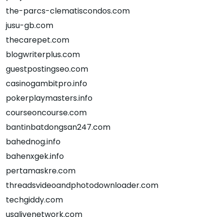
the-parcs-clematiscondos.com
jusu-gb.com
thecarepet.com
blogwriterplus.com
guestpostingseo.com
casinogambitpro.info
pokerplaymasters.info
courseoncourse.com
bantinbatdongsan247.com
bahednog.info
bahenxgek.info
pertamaskre.com
threadsvideoandphotodownloader.com
techgiddy.com
usalivenetwork.com