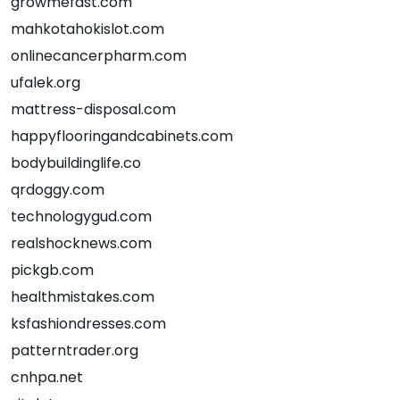
growmefast.com
mahkotahokislot.com
onlinecancerpharm.com
ufalek.org
mattress-disposal.com
happyflooringandcabinets.com
bodybuildinglife.co
qrdoggy.com
technologygud.com
realshocknews.com
pickgb.com
healthmistakes.com
ksfashiondresses.com
patterntrader.org
cnhpa.net