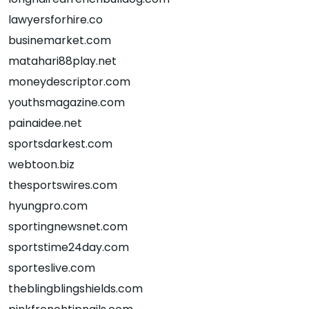
lawyersforhire.co
businemarket.com
matahari88play.net
moneydescriptor.com
youthsmagazine.com
painaidee.net
sportsdarkest.com
webtoon.biz
thesportswires.com
hyungpro.com
sportingnewsnet.com
sportstime24day.com
sporteslive.com
theblingblingshields.com