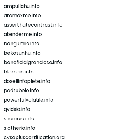
ampullahu.info
aromaxme.info
asserthatecontrast.info
atenderme.info
bangumiio.info
bekosunhu.info
beneficialgrandiose.info
blomaio.info
dosellinfoplete.info
podtubeio.info
powerfulvolatile.info
qvidsio.info
shumaio.info
slotherio.info
cysapluscertification.org