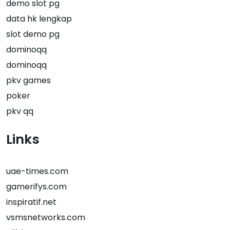
demo slot pg
data hk lengkap
slot demo pg
dominoqq
dominoqq
pkv games
poker
pkv qq
Links
uae-times.com
gamerifys.com
inspiratif.net
vsmsnetworks.com