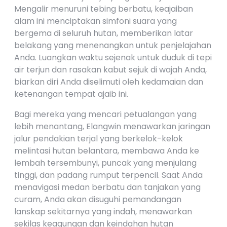
Mengalir menuruni tebing berbatu, keajaiban
alam ini menciptakan simfoni suara yang
bergema di seluruh hutan, memberikan latar
belakang yang menenangkan untuk penjelajahan
Anda. Luangkan waktu sejenak untuk duduk di tepi
air terjun dan rasakan kabut sejuk di wajah Anda,
biarkan diri Anda diselimuti oleh kedamaian dan
ketenangan tempat ajaib ini.
Bagi mereka yang mencari petualangan yang
lebih menantang, Elangwin menawarkan jaringan
jalur pendakian terjal yang berkelok-kelok
melintasi hutan belantara, membawa Anda ke
lembah tersembunyi, puncak yang menjulang
tinggi, dan padang rumput terpencil. Saat Anda
menavigasi medan berbatu dan tanjakan yang
curam, Anda akan disuguhi pemandangan
lanskap sekitarnya yang indah, menawarkan
sekilas keagungan dan keindahan hutan