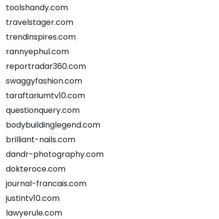
toolshandy.com
travelstager.com
trendinspires.com
rannyephul.com
reportradar360.com
swaggyfashion.com
taraftariumtv10.com
questionquery.com
bodybuildinglegend.com
brilliant-nails.com
dandr-photography.com
dokteroce.com
journal-francais.com
justintv10.com
lawyerule.com