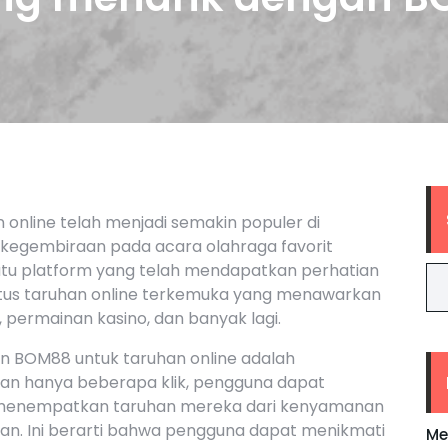
 online telah menjadi semakin populer di
 kegembiraan pada acara olahraga favorit
atu platform yang telah mendapatkan perhatian
situs taruhan online terkemuka yang menawarkan
, permainan kasino, dan banyak lagi.
 BOM88 untuk taruhan online adalah
n hanya beberapa klik, pengguna dapat
 menempatkan taruhan mereka dari kenyamanan
ian. Ini berarti bahwa pengguna dapat menikmati
Me