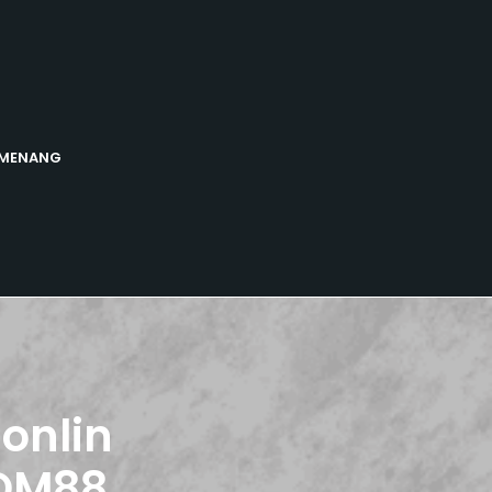
 MENANG
onlin
BOM88