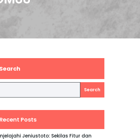
Search
Search
Recent Posts
njelajahi Jeniustoto: Sekilas Fitur dan