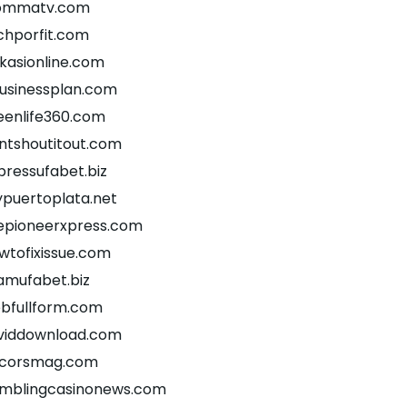
ommatv.com
chporfit.com
kasionline.com
usinessplan.com
eenlife360.com
ntshoutitout.com
pressufabet.biz
puertoplata.net
epioneerxpress.com
wtofixissue.com
amufabet.biz
bfullform.com
lviddownload.com
corsmag.com
mblingcasinonews.com