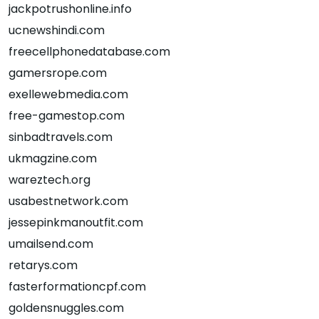
jackpotrushonline.info
ucnewshindi.com
freecellphonedatabase.com
gamersrope.com
exellewebmedia.com
free-gamestop.com
sinbadtravels.com
ukmagzine.com
wareztech.org
usabestnetwork.com
jessepinkmanoutfit.com
umailsend.com
retarys.com
fasterformationcpf.com
goldensnuggles.com