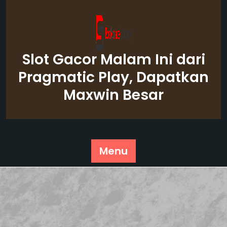
Skip
to
content
Slot Gacor Malam Ini dari
Pragmatic Play, Dapatkan
Maxwin Besar
Menu