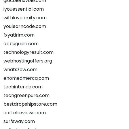
giocolenuvole.com
iyouessential.com
withloveamity.com
youlearncode.com
fxyatirim.com
abbuguide.com
technologyresult.com
webhostingoffers.org
whatszow.com
ehomeamerca.com
techintendo.com
techgreenpure.com
bestdropshipstore.com
cartelreviews.com
surfsway.com