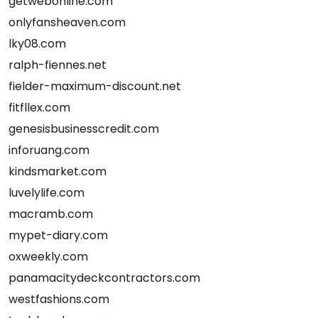
getwebonline.com
onlyfansheaven.com
lky08.com
ralph-fiennes.net
fielder-maximum-discount.net
fitfllex.com
genesisbusinesscredit.com
inforuang.com
kindsmarket.com
luvelylife.com
macramb.com
mypet-diary.com
oxweekly.com
panamacitydeckcontractors.com
westfashions.com