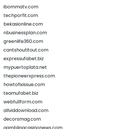
ibommatv.com
techporfit.com
bekasionline.com
nbusinessplan.com
greenlife360.com
cantshoutitout.com
expressufabet.biz
mypuertoplata.net
thepioneerxpress.com
howtofixissue.com
teamufabet.biz
webfullform.com
allviddownload.com
decorsmag.com
gamblingcasinonews.com