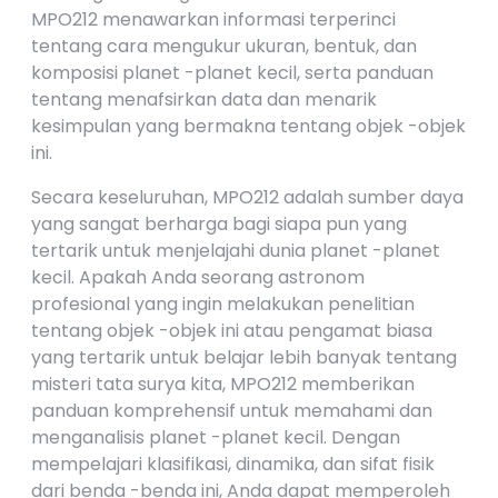
MPO212 menawarkan informasi terperinci
tentang cara mengukur ukuran, bentuk, dan
komposisi planet -planet kecil, serta panduan
tentang menafsirkan data dan menarik
kesimpulan yang bermakna tentang objek -objek
ini.
Secara keseluruhan, MPO212 adalah sumber daya
yang sangat berharga bagi siapa pun yang
tertarik untuk menjelajahi dunia planet -planet
kecil. Apakah Anda seorang astronom
profesional yang ingin melakukan penelitian
tentang objek -objek ini atau pengamat biasa
yang tertarik untuk belajar lebih banyak tentang
misteri tata surya kita, MPO212 memberikan
panduan komprehensif untuk memahami dan
menganalisis planet -planet kecil. Dengan
mempelajari klasifikasi, dinamika, dan sifat fisik
dari benda -benda ini, Anda dapat memperoleh