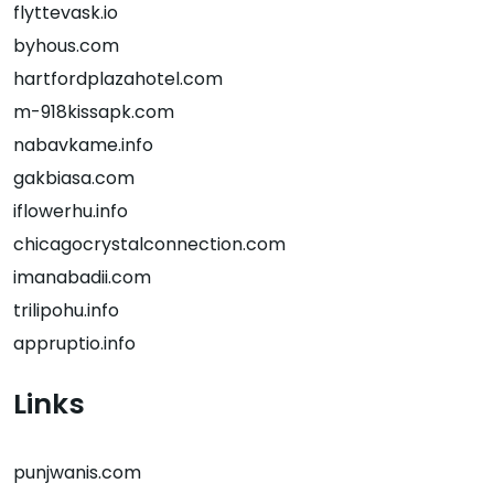
flyttevask.io
byhous.com
hartfordplazahotel.com
m-918kissapk.com
nabavkame.info
gakbiasa.com
iflowerhu.info
chicagocrystalconnection.com
imanabadii.com
trilipohu.info
appruptio.info
Links
punjwanis.com