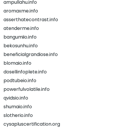
ampullahu.info
aromaxme.info
asserthatecontrast.info
atenderme.info
bangumiio.info
bekosunhu.info
beneficialgrandiose.info
blomaio.info
dosellinfoplete.info
podtubeio.info
powerfulvolatile.info
qvidsio.info
shumaio.info
slotherio.info
cysapluscertification.org