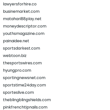
lawyersforhire.co
businemarket.com
matahari88play.net
moneydescriptor.com
youthsmagazine.com
painaidee.net
sportsdarkest.com
webtoon.biz
thesportswires.com
hyungpro.com
sportingnewsnet.com
sportstime24day.com
sporteslive.com
theblingblingshields.com
pinkfrenchtipnails.com