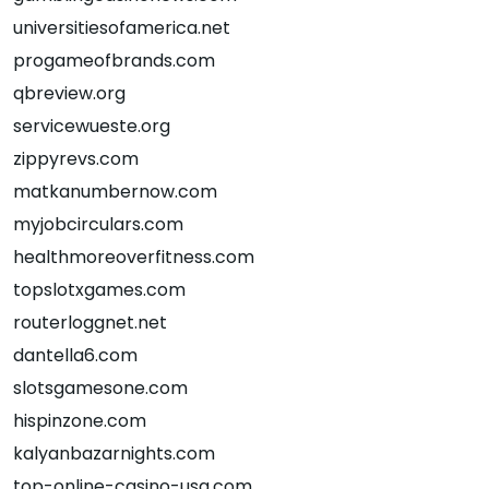
universitiesofamerica.net
progameofbrands.com
qbreview.org
servicewueste.org
zippyrevs.com
matkanumbernow.com
myjobcirculars.com
healthmoreoverfitness.com
topslotxgames.com
routerloggnet.net
dantella6.com
slotsgamesone.com
hispinzone.com
kalyanbazarnights.com
top-online-casino-usa.com