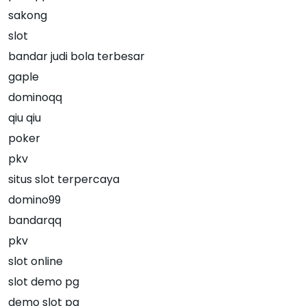
sakong
slot
bandar judi bola terbesar
gaple
dominoqq
qiu qiu
poker
pkv
situs slot terpercaya
domino99
bandarqq
pkv
slot online
slot demo pg
demo slot pg