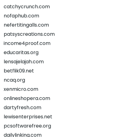
catchycrunch.com
nofaphub.com
nefertitingalls.com
patsyscreations.com
income4proof.com
educaritas.org
lensajelajah.com
betflik09.net
ncaq.org
xenmicro.com
onlineshopera.com
dartyfresh.com
lewisenterprises.net
pcsoftwarefree.org
dailylinking.com