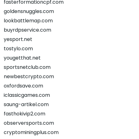
fasterformationcpf.com
goldensnuggles.com
lookbattlemap.com
buyrdpservice.com
yesport.net
tostylo.com
yougetthat.net
sportsnetclub.com
newbestcrypto.com
oxfordsave.com
iclassicgames.com
saung-artikel.com
fasthokivip2.com
observersports.com
cryptominingplus.com