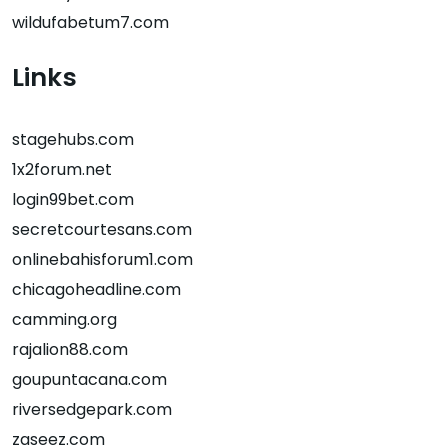
wildufabetum7.com
Links
stagehubs.com
1x2forum.net
login99bet.com
secretcourtesans.com
onlinebahisforum1.com
chicagoheadline.com
camming.org
rajalion88.com
goupuntacana.com
riversedgepark.com
zaseez.com