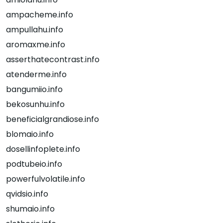
ampacheme.info
ampullahu.info
aromaxme.info
asserthatecontrast.info
atenderme.info
bangumiio.info
bekosunhu.info
beneficialgrandiose.info
blomaio.info
dosellinfoplete.info
podtubeio.info
powerfulvolatile.info
qvidsio.info
shumaio.info