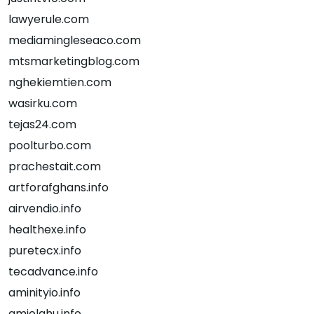
lawyerule.com
mediamingleseaco.com
mtsmarketingblog.com
nghekiemtien.com
wasirku.com
tejas24.com
poolturbo.com
prachestait.com
artforafghans.info
airvendio.info
healthexe.info
puretecx.info
tecadvance.info
aminityio.info
amiolahu.info