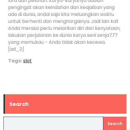
lara dan pelarian. Karya-karyanya adalah
pengingat akan keindahan dan keajaiban yang
ada di dunia, andai saja kita meluangkan waktu
untuk berhenti dan menghargainya. Jadi lain kali
Anda merasa perlu melarikan diri dari kenyataan,
lakukan perjalanan ke dunia karya seni senja777
yang memukau – Anda tidak akan kecewa.
[ad_2]
Tags:
slot
Search
Search