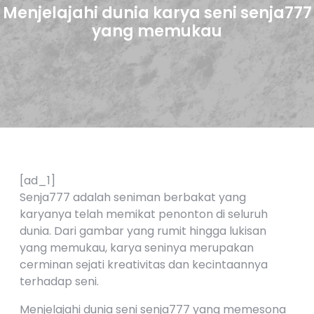
Menjelajahi dunia karya seni senja777
yang memukau
[ad_1]
Senja777 adalah seniman berbakat yang
karyanya telah memikat penonton di seluruh
dunia. Dari gambar yang rumit hingga lukisan
yang memukau, karya seninya merupakan
cerminan sejati kreativitas dan kecintaannya
terhadap seni.
Menjelajahi dunia seni senja777 yang memesona