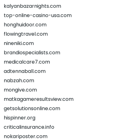
kalyanbazarnights.com
top-online-casino-usa.com
honghuidoor.com
flowingtravel.com
nineniki.com
brandiospecialists.com
medicalcare7.com
adtennaball.com
nabzah.com
mongive.com
matkagameresultsview.com
getsolutionsonline.com
hispinner.org
criticalinsurance.info
nokariposter.com