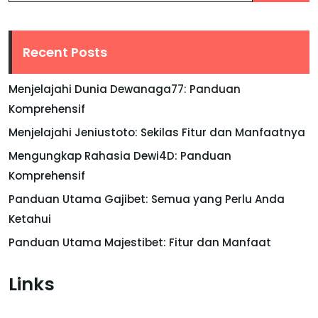
Recent Posts
Menjelajahi Dunia Dewanaga77: Panduan
Komprehensif
Menjelajahi Jeniustoto: Sekilas Fitur dan Manfaatnya
Mengungkap Rahasia Dewi4D: Panduan
Komprehensif
Panduan Utama Gajibet: Semua yang Perlu Anda
Ketahui
Panduan Utama Majestibet: Fitur dan Manfaat
Links