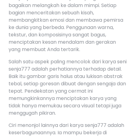
bagaikan melangkah ke dalam mimpi. Setiap
bagian menceritakan sebuah kisah,
membangkitkan emosi dan membawa pemirsa
ke dunia yang berbeda. Penggunaan warna,
tekstur, dan komposisinya sangat bagus,
menciptakan kesan mendalam dan gerakan
yang membuat Anda tertarik.
Salah satu aspek paling mencolok dari karya seni
senja777 adalah perhatiannya terhadap detail.
Baik itu gambar garis halus atau lukisan abstrak
tebal, setiap goresan dibuat dengan sengaja dan
tepat. Pendekatan yang cermat ini
memungkinkannya menciptakan karya yang
tidak hanya memukau secara visual tetapi juga
menggugah pikiran.
Ciri menonjol lainnya dari karya senja777 adalah
keserbagunaannya. Ia mampu bekerja di