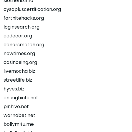
slotherio.info
cysapluscertification.org
fortnitehacks.org
loginsearch.org
aodecor.org
donorsmatch.org
nowtimes.org
casinoeing.org
livemocha.biz
streetlife.biz
hyves.biz
enoughinfo.net
pinhive.net
warnabet.net
bollym4u.me