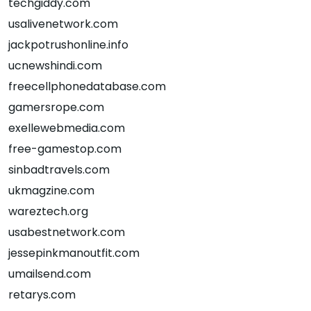
techgiddy.com
usalivenetwork.com
jackpotrushonline.info
ucnewshindi.com
freecellphonedatabase.com
gamersrope.com
exellewebmedia.com
free-gamestop.com
sinbadtravels.com
ukmagzine.com
wareztech.org
usabestnetwork.com
jessepinkmanoutfit.com
umailsend.com
retarys.com