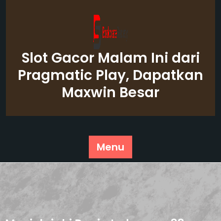
Skip
to
content
Slot Gacor Malam Ini dari
Pragmatic Play, Dapatkan
Maxwin Besar
Menu