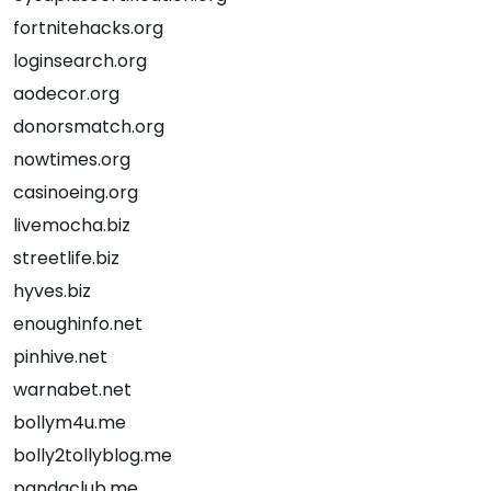
fortnitehacks.org
loginsearch.org
aodecor.org
donorsmatch.org
nowtimes.org
casinoeing.org
livemocha.biz
streetlife.biz
hyves.biz
enoughinfo.net
pinhive.net
warnabet.net
bollym4u.me
bolly2tollyblog.me
pandaclub.me