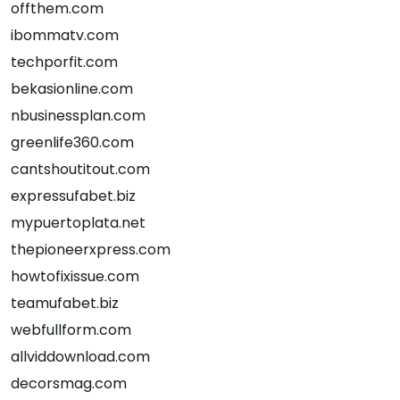
offthem.com
ibommatv.com
techporfit.com
bekasionline.com
nbusinessplan.com
greenlife360.com
cantshoutitout.com
expressufabet.biz
mypuertoplata.net
thepioneerxpress.com
howtofixissue.com
teamufabet.biz
webfullform.com
allviddownload.com
decorsmag.com