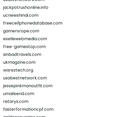
jackpotrushonline.info
ucnewshindi.com
freecellphonedatabase.com
gamersrope.com
exellewebmedia.com
free-gamestop.com
sinbadtravels.com
ukmagzine.com
wareztech.org
usabestnetwork.com
jessepinkmanoutfit.com
umailsend.com
retarys.com
fasterformationcpf.com