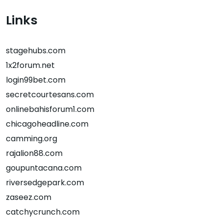
Links
stagehubs.com
1x2forum.net
login99bet.com
secretcourtesans.com
onlinebahisforum1.com
chicagoheadline.com
camming.org
rajalion88.com
goupuntacana.com
riversedgepark.com
zaseez.com
catchycrunch.com