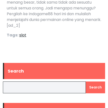
menang besar, tidak sama tidak ada sesuatu
untuk semua orang. Jadi mengapa menunggu?
Pergilah ke Indogame88 hari ini dan mulailah
menjelajahi dunia permainan online yang menarik.
[ad_2]
Tags:
slot
Search
Search