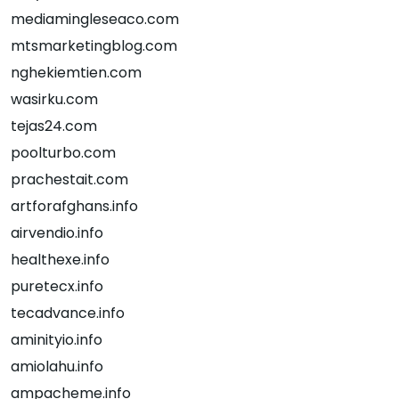
mediamingleseaco.com
mtsmarketingblog.com
nghekiemtien.com
wasirku.com
tejas24.com
poolturbo.com
prachestait.com
artforafghans.info
airvendio.info
healthexe.info
puretecx.info
tecadvance.info
aminityio.info
amiolahu.info
ampacheme.info