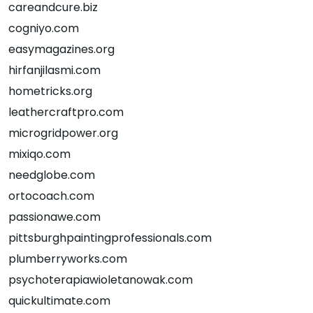
careandcure.biz
cogniyo.com
easymagazines.org
hirfanjilasmi.com
hometricks.org
leathercraftpro.com
microgridpower.org
mixiqo.com
needglobe.com
ortocoach.com
passionawe.com
pittsburghpaintingprofessionals.com
plumberryworks.com
psychoterapiawioletanowak.com
quickultimate.com