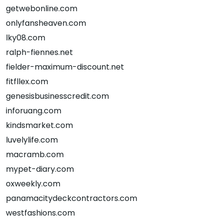
getwebonline.com
onlyfansheaven.com
lky08.com
ralph-fiennes.net
fielder-maximum-discount.net
fitfllex.com
genesisbusinesscredit.com
inforuang.com
kindsmarket.com
luvelylife.com
macramb.com
mypet-diary.com
oxweekly.com
panamacitydeckcontractors.com
westfashions.com