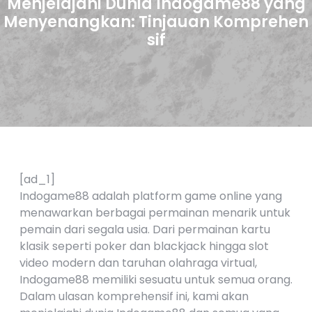
Menjelajahi Dunia Indogame88 yang
Menyenangkan: Tinjauan Komprehen
sif
[ad_1]
Indogame88 adalah platform game online yang
menawarkan berbagai permainan menarik untuk
pemain dari segala usia. Dari permainan kartu
klasik seperti poker dan blackjack hingga slot
video modern dan taruhan olahraga virtual,
Indogame88 memiliki sesuatu untuk semua orang.
Dalam ulasan komprehensif ini, kami akan