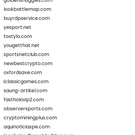
goldensnuggles.com
lookbattlemap.com
buyrdpservice.com
yesport.net
tostylo.com
yougetthat.net
sportsnetclub.com
newbestcrypto.com
oxfordsave.com
iclassicgames.com
saung-artikel.com
fasthokivip2.com
observersports.com
cryptominingplus.com
aquinoticiaspe.com