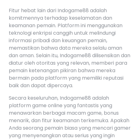
Fitur hebat lain dari Indogame88 adalah
komitmennya terhadap keselamatan dan
keamanan pemain. Platform ini menggunakan
teknologi enkripsi canggih untuk melindungi
informasi pribadi dan keuangan pemain,
memastikan bahwa data mereka selalu aman
dan aman. Selain itu, Indogame88 dilisensikan dan
diatur oleh otoritas yang relevan, memberi para
pemain ketenangan pikiran bahwa mereka
bermain pada platform yang memiliki reputasi
baik dan dapat dipercaya.
Secara keseluruhan, Indogame88 adalah
platform game online yang fantastis yang
menawarkan berbagai macam game, bonus
menarik, dan fitur keamanan terkemuka. Apakah
Anda seorang pemain biasa yang mencari gamer
yang menyenangkan atau serius yang ingin