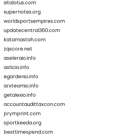
sitalotus.com
supernotes.org
worldsportsempires.com
updatecentral360.com
katamastah.com
zqscore.net
aseleraio.info
asticio.info
egardenio.info
arxteamio.info
getalexio.info
accountaudittaxcon.com
prymprint.com
sportkeeda.org
besttimespend.com