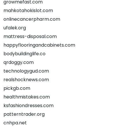
growmefast.com
mahkotahokislot.com
onlinecancerpharm.com
ufalek.org
mattress-disposal.com
happyflooringandcabinets.com
bodybuildinglife.co
qrdoggy.com
technologygud.com
realshocknews.com
pickgb.com
healthmistakes.com
ksfashiondresses.com
patterntrader.org
cnhpa.net