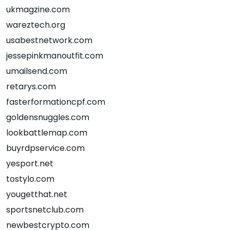
ukmagzine.com
wareztech.org
usabestnetwork.com
jessepinkmanoutfit.com
umailsend.com
retarys.com
fasterformationcpf.com
goldensnuggles.com
lookbattlemap.com
buyrdpservice.com
yesport.net
tostylo.com
yougetthat.net
sportsnetclub.com
newbestcrypto.com