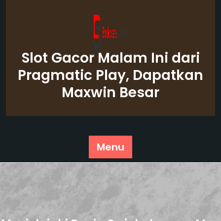
Skip
to
content
Slot Gacor Malam Ini dari
Pragmatic Play, Dapatkan
Maxwin Besar
Menu