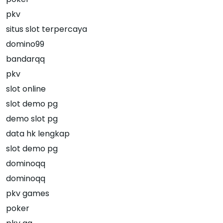
pkv
situs slot terpercaya
domino99
bandarqq
pkv
slot online
slot demo pg
demo slot pg
data hk lengkap
slot demo pg
dominoqq
dominoqq
pkv games
poker