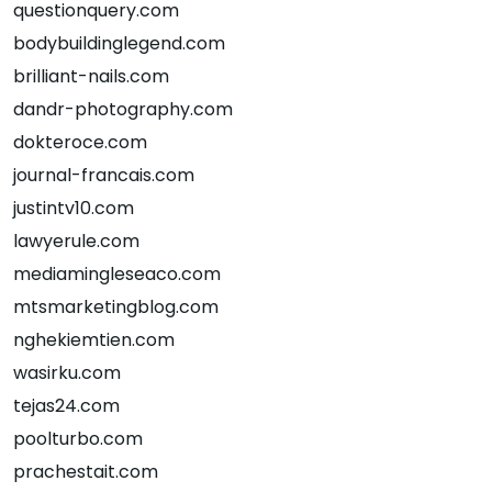
questionquery.com
bodybuildinglegend.com
brilliant-nails.com
dandr-photography.com
dokteroce.com
journal-francais.com
justintv10.com
lawyerule.com
mediamingleseaco.com
mtsmarketingblog.com
nghekiemtien.com
wasirku.com
tejas24.com
poolturbo.com
prachestait.com