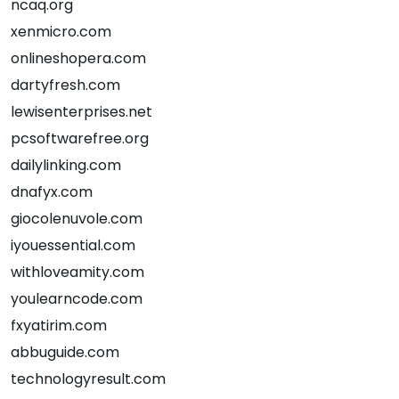
ncaq.org
xenmicro.com
onlineshopera.com
dartyfresh.com
lewisenterprises.net
pcsoftwarefree.org
dailylinking.com
dnafyx.com
giocolenuvole.com
iyouessential.com
withloveamity.com
youlearncode.com
fxyatirim.com
abbuguide.com
technologyresult.com