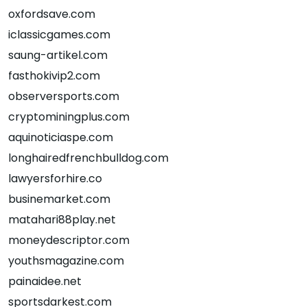
oxfordsave.com
iclassicgames.com
saung-artikel.com
fasthokivip2.com
observersports.com
cryptominingplus.com
aquinoticiaspe.com
longhairedfrenchbulldog.com
lawyersforhire.co
businemarket.com
matahari88play.net
moneydescriptor.com
youthsmagazine.com
painaidee.net
sportsdarkest.com