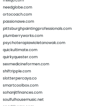
mixiqo.com
needglobe.com
ortocoach.com
passionawe.com
pittsburghpaintingprofessionals.com
plumberryworks.com
psychoterapiawioletanowak.com
quickultimate.com
quirkyquester.com
sexmedicineformen.com
shiftripple.com
slotterpercaya.co
smartcoolbox.com
sohanjitfinances.com
soulfulhousemusic.net