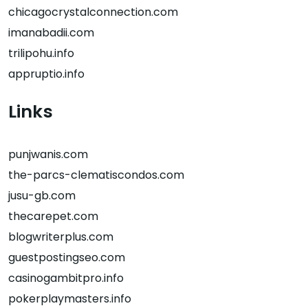
chicagocrystalconnection.com
imanabadii.com
trilipohu.info
appruptio.info
Links
punjwanis.com
the-parcs-clematiscondos.com
jusu-gb.com
thecarepet.com
blogwriterplus.com
guestpostingseo.com
casinogambitpro.info
pokerplaymasters.info