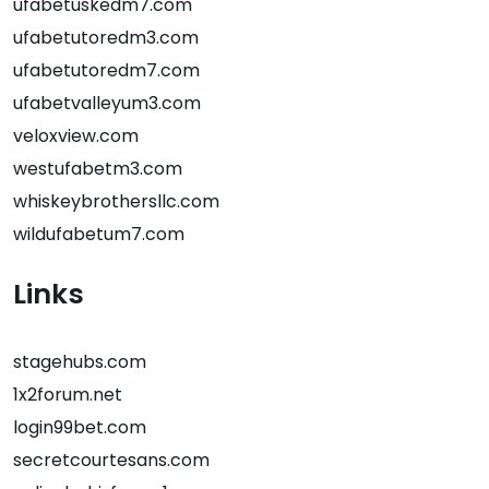
ufabetuskedm7.com
ufabetutoredm3.com
ufabetutoredm7.com
ufabetvalleyum3.com
veloxview.com
westufabetm3.com
whiskeybrothersllc.com
wildufabetum7.com
Links
stagehubs.com
1x2forum.net
login99bet.com
secretcourtesans.com