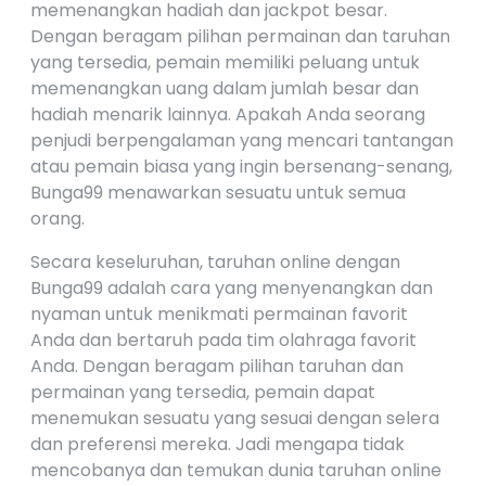
memenangkan hadiah dan jackpot besar.
Dengan beragam pilihan permainan dan taruhan
yang tersedia, pemain memiliki peluang untuk
memenangkan uang dalam jumlah besar dan
hadiah menarik lainnya. Apakah Anda seorang
penjudi berpengalaman yang mencari tantangan
atau pemain biasa yang ingin bersenang-senang,
Bunga99 menawarkan sesuatu untuk semua
orang.
Secara keseluruhan, taruhan online dengan
Bunga99 adalah cara yang menyenangkan dan
nyaman untuk menikmati permainan favorit
Anda dan bertaruh pada tim olahraga favorit
Anda. Dengan beragam pilihan taruhan dan
permainan yang tersedia, pemain dapat
menemukan sesuatu yang sesuai dengan selera
dan preferensi mereka. Jadi mengapa tidak
mencobanya dan temukan dunia taruhan online