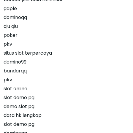
gaple
dominoqq
qiu qiu
poker
pkv
situs slot terpercaya
domino99
bandarqq
pkv
slot online
slot demo pg
demo slot pg
data hk lengkap
slot demo pg