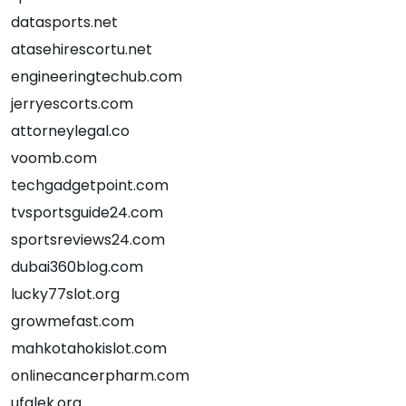
datasports.net
atasehirescortu.net
engineeringtechub.com
jerryescorts.com
attorneylegal.co
voomb.com
techgadgetpoint.com
tvsportsguide24.com
sportsreviews24.com
dubai360blog.com
lucky77slot.org
growmefast.com
mahkotahokislot.com
onlinecancerpharm.com
ufalek.org