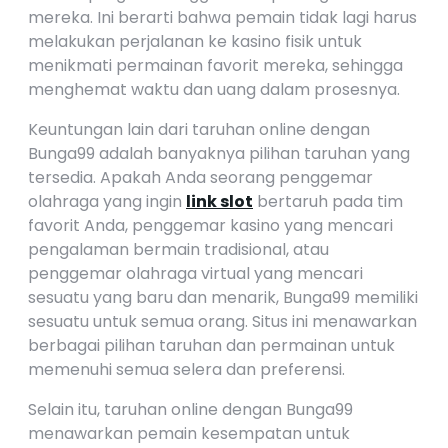
mereka. Ini berarti bahwa pemain tidak lagi harus
melakukan perjalanan ke kasino fisik untuk
menikmati permainan favorit mereka, sehingga
menghemat waktu dan uang dalam prosesnya.
Keuntungan lain dari taruhan online dengan
Bunga99 adalah banyaknya pilihan taruhan yang
tersedia. Apakah Anda seorang penggemar
olahraga yang ingin
link slot
bertaruh pada tim
favorit Anda, penggemar kasino yang mencari
pengalaman bermain tradisional, atau
penggemar olahraga virtual yang mencari
sesuatu yang baru dan menarik, Bunga99 memiliki
sesuatu untuk semua orang. Situs ini menawarkan
berbagai pilihan taruhan dan permainan untuk
memenuhi semua selera dan preferensi.
Selain itu, taruhan online dengan Bunga99
menawarkan pemain kesempatan untuk