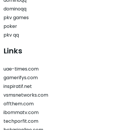
dominoqq
dominoqq
pkv games
poker
pkv qq
Links
uae-times.com
gamerifys.com
inspiratif.net
vsmsnetworks.com
offthem.com
ibommatv.com
techporfit.com
bekasionline.com