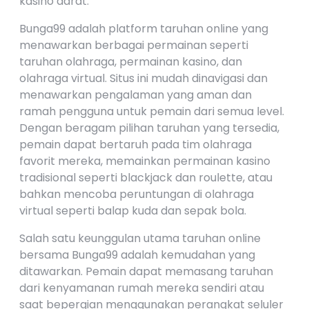
kasino darat.
Bunga99 adalah platform taruhan online yang
menawarkan berbagai permainan seperti
taruhan olahraga, permainan kasino, dan
olahraga virtual. Situs ini mudah dinavigasi dan
menawarkan pengalaman yang aman dan
ramah pengguna untuk pemain dari semua level.
Dengan beragam pilihan taruhan yang tersedia,
pemain dapat bertaruh pada tim olahraga
favorit mereka, memainkan permainan kasino
tradisional seperti blackjack dan roulette, atau
bahkan mencoba peruntungan di olahraga
virtual seperti balap kuda dan sepak bola.
Salah satu keunggulan utama taruhan online
bersama Bunga99 adalah kemudahan yang
ditawarkan. Pemain dapat memasang taruhan
dari kenyamanan rumah mereka sendiri atau
saat bepergian menggunakan perangkat seluler