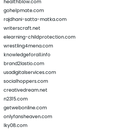
healthblow.com
gohelpmate.com
rajdhani-satta-matka.com
writerscraft.net
elearning-childprotection.com
wrestling4mena.com
knowledgeforall.info
brand2lastio.com
usadigitalservices.com
socialhoppers.com
creativedream.net
n2315.com
getwebonline.com
onlyfansheaven.com
lky08.com