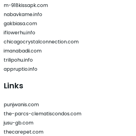
m-918kissapk.com
nabavkame.info
gakbiasa.com
iflowerhu.info
chicagocrystalconnection.com
imanabadii.com
trilipohu.info
appruptio.info
Links
punjwanis.com
the-parcs-clematiscondos.com
jusu-gb.com
thecarepet.com