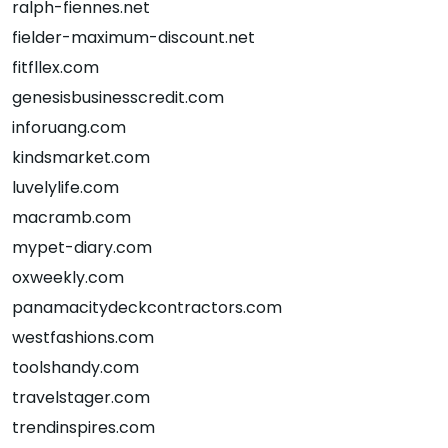
ralph-fiennes.net
fielder-maximum-discount.net
fitfllex.com
genesisbusinesscredit.com
inforuang.com
kindsmarket.com
luvelylife.com
macramb.com
mypet-diary.com
oxweekly.com
panamacitydeckcontractors.com
westfashions.com
toolshandy.com
travelstager.com
trendinspires.com