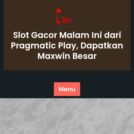
Skip
to
content
Slot Gacor Malam Ini dari
Pragmatic Play, Dapatkan
Maxwin Besar
Menu