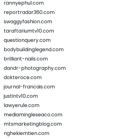
rannyephul.com
reportradar360.com
swaggyfashion.com
taraftariumtv10.com
questionquery.com
bodybuildinglegend.com
brilliant-nails.com
dandr-photography.com
dokteroce.com
journal-francais.com
justintv10.com
lawyerule.com
mediamingleseaco.com
mtsmarketingblog.com
nghekiemtien.com