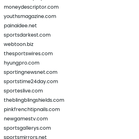
moneydescriptor.com
youthsmagazine.com
painaidee.net
sportsdarkest.com
webtoon.biz
thesportswires.com
hyungpro.com
sportingnewsnet.com
sportstime24day.com
sporteslive.com
theblingblingshields.com
pinkfrenchtipnails.com
newgamestv.com
sportsgallerys.com
sportsmirrors.net