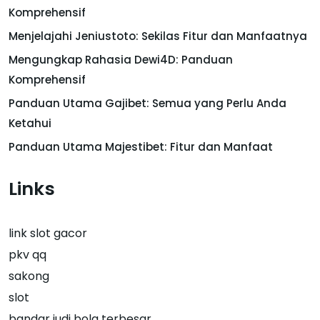
Komprehensif
Menjelajahi Jeniustoto: Sekilas Fitur dan Manfaatnya
Mengungkap Rahasia Dewi4D: Panduan
Komprehensif
Panduan Utama Gajibet: Semua yang Perlu Anda
Ketahui
Panduan Utama Majestibet: Fitur dan Manfaat
Links
link slot gacor
pkv qq
sakong
slot
bandar judi bola terbesar