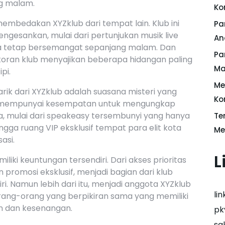
ng malam.
Ko
bedakan XYZklub dari tempat lain. Klub ini
Pa
gesankan, mulai dari pertunjukan musik live
An
a tetap bersemangat sepanjang malam. Dan
Pa
oran klub menyajikan beberapa hidangan paling
Ma
pi.
Me
ik dari XYZklub adalah suasana misteri yang
Ko
ya mempunyai kesempatan untuk mengungkap
ga, mulai dari speakeasy tersembunyi yang hanya
Te
hingga ruang VIP eksklusif tempat para elit kota
Me
asi.
L
liki keuntungan tersendiri. Dari akses prioritas
 promosi eksklusif, menjadi bagian dari klub
iri. Namun lebih dari itu, menjadi anggota XYZklub
lin
orang-orang yang berpikiran sama yang memiliki
 dan kesenangan.
pk
sa