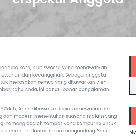
 jantung kota, klub swasta yang menawarkan
emewahan dan kecanggihan. Sebagai anggota
tuk merasakan semua yang ditawarkan oleh
memberi tahu Anda, ini benar-benar pengalaman
 XYZklub, Anda dibawa ke dunia kemewahan dan
ng dan modern menentukan suasana malam yang
ang-remang adalah tempat yang sempurna untuk
ail, sementara lantai dansa mengundang Anda
Me