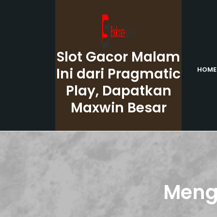
Skip
to
content
Slot Gacor Malam
Ini dari Pragmatic
HOME
Play, Dapatkan
Maxwin Besar
Meng