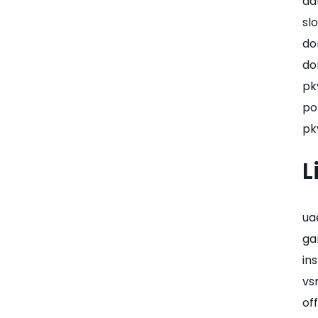
da
sl
do
do
pk
po
pk
L
ua
ga
ins
vs
of