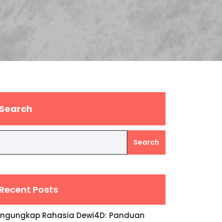
Search
Search
Recent Posts
ngungkap Rahasia Dewi4D: Panduan