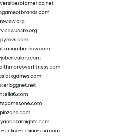
iversitiesofamerica.net
ogameofbrands.com
review.org
rvicewueste.org
ppyrevs.com
tkanumbernow.com
jobcirculars.com
althmoreoverfitness.com
pslotxgames.com
uterloggnet.net
ntella6.com
otsgamesone.com
spinzone.com
lyanbazarnights.com
p-online-casino-usa.com