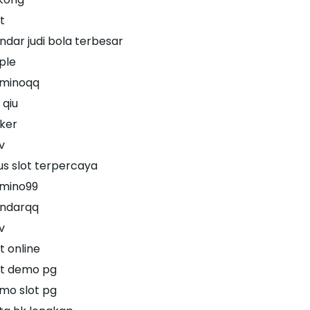
t
ndar judi bola terbesar
ple
minoqq
 qiu
ker
v
tus slot terpercaya
mino99
ndarqq
v
t online
ot demo pg
mo slot pg