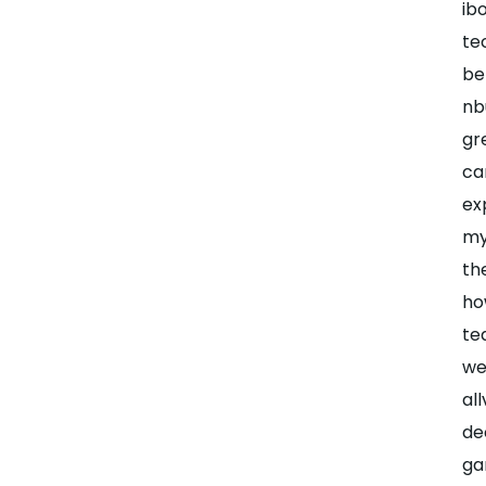
ib
te
be
nb
gr
ca
ex
my
th
ho
te
we
al
de
ga