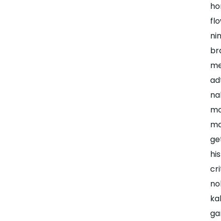
ho
fl
ni
br
me
ad
na
mo
ma
ge
hi
cr
no
ka
ga