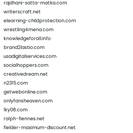
rajdhani-satta-matka.com
writerscraft.net
elearning-childprotection.com
wrestling4mena.com
knowledgeforall.info
brand2lastio.com
usadigitalservices.com
socialhoppers.com
creativedream.net
n2315.com
getwebonline.com
onlyfansheaven.com
lky08.com
ralph-fiennes.net
fielder-maximum-discount.net