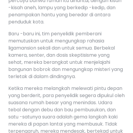
percaya bahwa rumah itu dihantui, dengan kisah
-kisah aneh, lampu yang berkedip -kedip, dan
penampakan hantu yang beredar di antara
penduduk kota.
Baru -baru ini, tim penyelidik pemberani
memutuskan untuk mengungkap rahasia
ligamansion sekali dan untuk semua. Berbekal
kamera, senter, dan dosis skeptisisme yang
sehat, mereka berangkat untuk menjelajahi
bangunan bobrok dan mengungkap misteri yang
terletak di dalam dindingnya.
Ketika mereka melangkah melewati pintu depan
yang berderit, para penyelidik segera dipukul oleh
suasana rumah besar yang menindas. Udara
tebal dengan debu dan bau pembusukan, dan
satu -satunya suara adalah gema langkah kaki
mereka di papan lantai yang membusuk. Tidak
terpengaruh, mereka mendesak, bertekad untuk