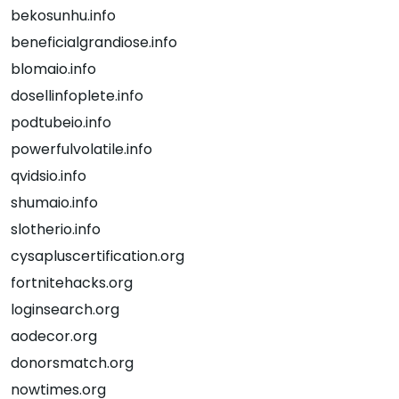
bekosunhu.info
beneficialgrandiose.info
blomaio.info
dosellinfoplete.info
podtubeio.info
powerfulvolatile.info
qvidsio.info
shumaio.info
slotherio.info
cysapluscertification.org
fortnitehacks.org
loginsearch.org
aodecor.org
donorsmatch.org
nowtimes.org