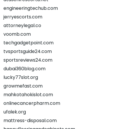
engineeringtechub.com
jerryescorts.com
attorneylegal.co
voomb.com
techgadgetpoint.com
tvsportsguide24.com
sportsreviews24.com
dubai360blog.com
lucky77slot.org
growmefast.com
mahkotahokislot.com
onlinecancerpharm.com
ufalek.org
mattress-disposal.com