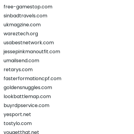
free-gamestop.com
sinbadtravels.com
ukmagzine.com
wareztech.org
usabestnetwork.com
jessepinkmanoutfit.com
umailsend.com
retarys.com
fasterformationcpf.com
goldensnuggles.com
lookbattlemap.com
buyrdpservice.com
yesport.net
tostylo.com
yougetthat.net