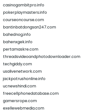
casinogambitpro.info
pokerplaymasters.info
courseoncourse.com
bantinbatdongsan247.com
bahednog.info
bahenxgek.info
pertamaskre.com
threadsvideoandphotodownloader.com
techgiddy.com
usalivenetwork.com
jackpotrushonline.info
ucnewshindi.com
freecellphonedatabase.com
gamersrope.com
exellewebmedia.com