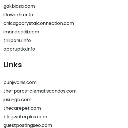
gakbiasa.com
iflowerhu.info
chicagocrystalconnection.com
imanabadii.com
trilipohu.info
appruptio.info
Links
punjwanis.com
the-parcs-clematiscondos.com
jusu-gb.com
thecarepet.com
blogwriterplus.com
guestpostingseo.com