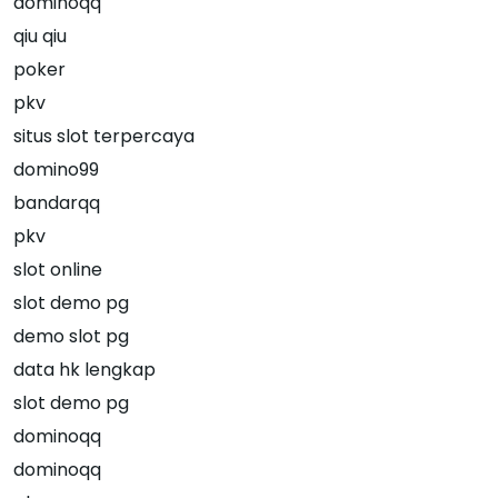
dominoqq
qiu qiu
poker
pkv
situs slot terpercaya
domino99
bandarqq
pkv
slot online
slot demo pg
demo slot pg
data hk lengkap
slot demo pg
dominoqq
dominoqq