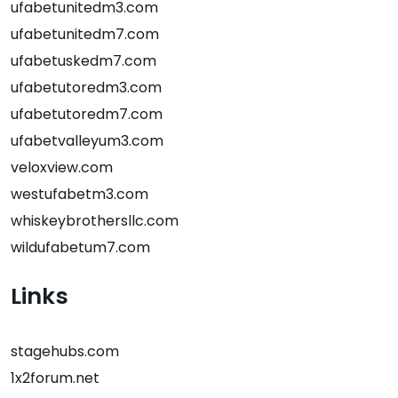
ufabetunitedm3.com
ufabetunitedm7.com
ufabetuskedm7.com
ufabetutoredm3.com
ufabetutoredm7.com
ufabetvalleyum3.com
veloxview.com
westufabetm3.com
whiskeybrothersllc.com
wildufabetum7.com
Links
stagehubs.com
1x2forum.net