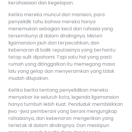
kerahasiaan dan kegelapan.
Ketika mereka muncul dari mansion, para
penyelidik tahu bahwa mereka hanya
menemukan sebagian kecil dari rahasia yang
tersembunyi di dalam dindingnya. Misteri
ligamansion jauh dari terpecahkan, dan
kebenaran di balik reputasinya yang berhantu
tetap sulit dipahami. Tapi satu hal yang pasti:
rumah yang ditinggalkan itu memegang masa
lalu yang gelap dan menyeramkan yang tidak
mudah dilupakan.
Ketika berita tentang penyelidikan mereka
menyebar ke seluruh kota, legenda ligamansion
hanya tumbuh lebih kuat. Penduduk membisikkan
jiwa -jiwa pemberani yang berani mengungkap
rahasianya, dan kebenaran mengerikan yang
terletak di dalam dindingnya. Dan meskipun