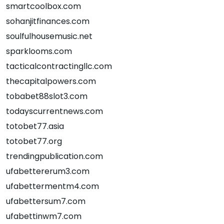
smartcoolbox.com
sohanjitfinances.com
soulfulhousemusic.net
sparklooms.com
tacticalcontractingllc.com
thecapitalpowers.com
tobabet88slot3.com
todayscurrentnews.com
totobet77.asia
totobet77.org
trendingpublication.com
ufabettererum3.com
ufabettermentm4.com
ufabettersum7.com
ufabettinwm7.com