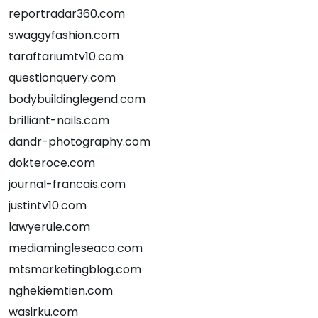
reportradar360.com
swaggyfashion.com
taraftariumtv10.com
questionquery.com
bodybuildinglegend.com
brilliant-nails.com
dandr-photography.com
dokteroce.com
journal-francais.com
justintv10.com
lawyerule.com
mediamingleseaco.com
mtsmarketingblog.com
nghekiemtien.com
wasirku.com