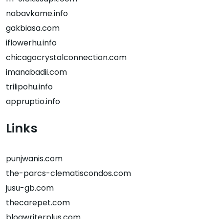
nabavkame.info
gakbiasa.com
iflowerhu.info
chicagocrystalconnection.com
imanabadii.com
trilipohu.info
appruptio.info
Links
punjwanis.com
the-parcs-clematiscondos.com
jusu-gb.com
thecarepet.com
blogwriterplus.com