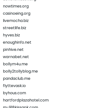
nowtimes.org
casinoeing.org
livemocha.biz
streetlife.biz
hyves.biz
enoughinfo.net
pinhive.net
warnabet.net
bollym4u.me
bolly2tollyblog.me
pandaclub.me
flyttevask.io
byhous.com
hartfordplazahotel.com
m-918kissapk.com