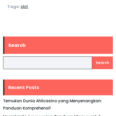
Tags:
slot
Search
Search
Recent Posts
Temukan Dunia Ahlicasino yang Menyenangkan:
Panduan Komprehensif