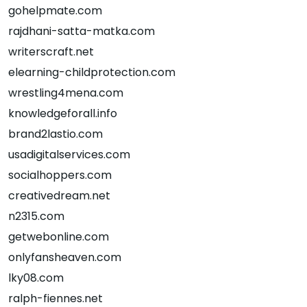
gohelpmate.com
rajdhani-satta-matka.com
writerscraft.net
elearning-childprotection.com
wrestling4mena.com
knowledgeforall.info
brand2lastio.com
usadigitalservices.com
socialhoppers.com
creativedream.net
n2315.com
getwebonline.com
onlyfansheaven.com
lky08.com
ralph-fiennes.net