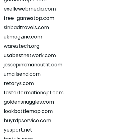
exellewebmedia.com
free-gamestop.com
sinbadtravels.com
ukmagzine.com
wareztech.org
usabestnetwork.com
jessepinkmanoutfit.com
umailsend.com
retarys.com
fasterformationcpf.com
goldensnuggles.com
lookbattlemap.com
buyrdpservice.com
yesport.net