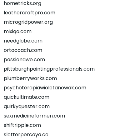
hometricks.org
leathercraftpro.com
microgridpower.org
mixiqo.com
needglobe.com
ortocoach.com
passionawe.com
pittsburghpaintingprofessionals.com
plumberryworks.com
psychoterapiawioletanowak.com
quickultimate.com
quirkyquester.com
sexmedicineformen.com
shiftripple.com
slotterpercaya.co