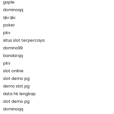
gaple
dominoqq
qiu qiu
poker
pkv
situs slot terpercaya
domino99
bandarqq
pkv
slot online
slot demo pg
demo slot pg
data hk lengkap
slot demo pg
dominoqq