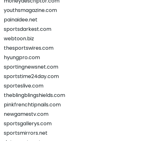
moneydescriptor.com
youthsmagazine.com
painaidee.net
sportsdarkest.com
webtoon.biz
thesportswires.com
hyungpro.com
sportingnewsnet.com
sportstime24day.com
sporteslive.com
theblingblingshields.com
pinkfrenchtipnails.com
newgamestv.com
sportsgallerys.com
sportsmirrors.net