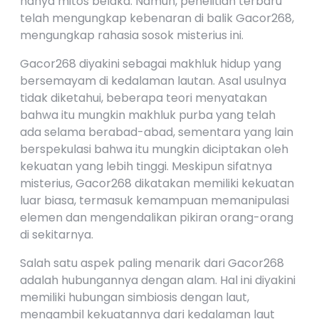
hanya mitos belaka. Namun, penelitian terbaru
telah mengungkap kebenaran di balik Gacor268,
mengungkap rahasia sosok misterius ini.
Gacor268 diyakini sebagai makhluk hidup yang
bersemayam di kedalaman lautan. Asal usulnya
tidak diketahui, beberapa teori menyatakan
bahwa itu mungkin makhluk purba yang telah
ada selama berabad-abad, sementara yang lain
berspekulasi bahwa itu mungkin diciptakan oleh
kekuatan yang lebih tinggi. Meskipun sifatnya
misterius, Gacor268 dikatakan memiliki kekuatan
luar biasa, termasuk kemampuan memanipulasi
elemen dan mengendalikan pikiran orang-orang
di sekitarnya.
Salah satu aspek paling menarik dari Gacor268
adalah hubungannya dengan alam. Hal ini diyakini
memiliki hubungan simbiosis dengan laut,
mengambil kekuatannya dari kedalaman laut