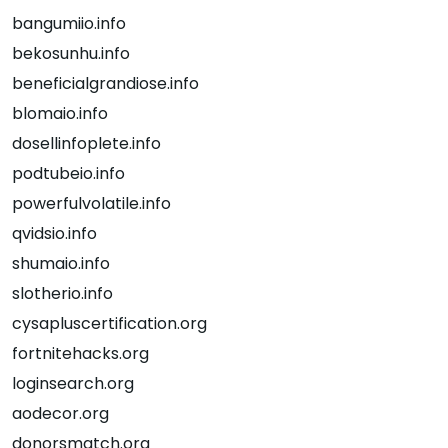
bangumiio.info
bekosunhu.info
beneficialgrandiose.info
blomaio.info
dosellinfoplete.info
podtubeio.info
powerfulvolatile.info
qvidsio.info
shumaio.info
slotherio.info
cysapluscertification.org
fortnitehacks.org
loginsearch.org
aodecor.org
donorsmatch.org