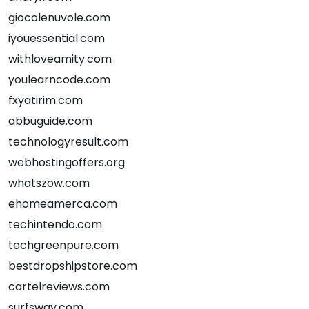
giocolenuvole.com
iyouessential.com
withloveamity.com
youlearncode.com
fxyatirim.com
abbuguide.com
technologyresult.com
webhostingoffers.org
whatszow.com
ehomeamerca.com
techintendo.com
techgreenpure.com
bestdropshipstore.com
cartelreviews.com
surfsway.com