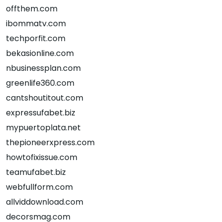
offthem.com
ibommatv.com
techporfit.com
bekasionline.com
nbusinessplan.com
greenlife360.com
cantshoutitout.com
expressufabet.biz
mypuertoplata.net
thepioneerxpress.com
howtofixissue.com
teamufabet.biz
webfullform.com
allviddownload.com
decorsmag.com