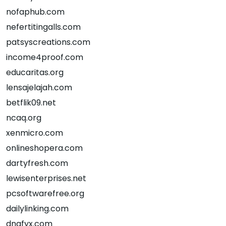
nofaphub.com
nefertitingalls.com
patsyscreations.com
income4proof.com
educaritas.org
lensajelajah.com
betflik09.net
ncaq.org
xenmicro.com
onlineshopera.com
dartyfresh.com
lewisenterprises.net
pcsoftwarefree.org
dailylinking.com
dnafyx.com