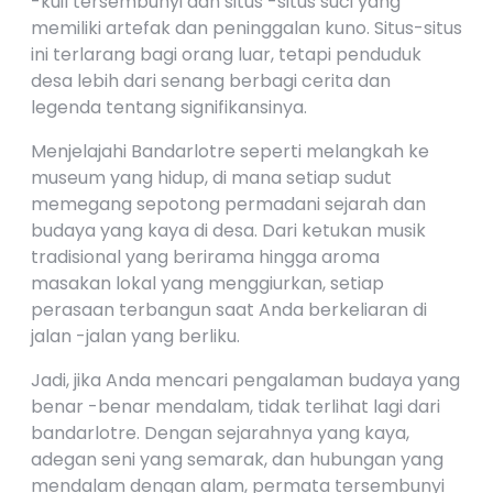
-kuil tersembunyi dan situs -situs suci yang
memiliki artefak dan peninggalan kuno. Situs-situs
ini terlarang bagi orang luar, tetapi penduduk
desa lebih dari senang berbagi cerita dan
legenda tentang signifikansinya.
Menjelajahi Bandarlotre seperti melangkah ke
museum yang hidup, di mana setiap sudut
memegang sepotong permadani sejarah dan
budaya yang kaya di desa. Dari ketukan musik
tradisional yang berirama hingga aroma
masakan lokal yang menggiurkan, setiap
perasaan terbangun saat Anda berkeliaran di
jalan -jalan yang berliku.
Jadi, jika Anda mencari pengalaman budaya yang
benar -benar mendalam, tidak terlihat lagi dari
bandarlotre. Dengan sejarahnya yang kaya,
adegan seni yang semarak, dan hubungan yang
mendalam dengan alam, permata tersembunyi