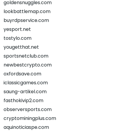
goldensnuggles.com
lookbattlemap.com
buyrdpservice.com
yesport.net
tostylo.com
yougetthat.net
sportsnetclub.com
newbestcrypto.com
oxfordsave.com
iclassicgames.com
saung-artikel.com
fasthokivip2.com
observersports.com
cryptominingplus.com
aquinoticiaspe.com