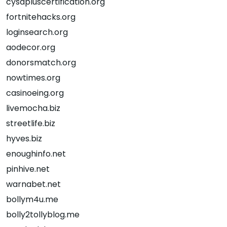
cysapluscertification.org
fortnitehacks.org
loginsearch.org
aodecor.org
donorsmatch.org
nowtimes.org
casinoeing.org
livemocha.biz
streetlife.biz
hyves.biz
enoughinfo.net
pinhive.net
warnabet.net
bollym4u.me
bolly2tollyblog.me