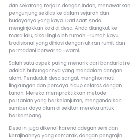
dan sekarang terjalin dengan indah, menawarkan
pengunjung sekilas ke dalam sejarah dan
budayanya yang kaya. Dari saat Anda
menginjakkan kaki di desa, Anda diangkut ke
masa lalu, dikelilingi oleh rumah -rumah kayu
tradisional yang dihiasi dengan ukiran rumit dan
permadani berwarna -warni.
Salah satu aspek paling menarik dari bandarlotre
adalah hubungannya yang mendalam dengan
alam. Penduduk desa sangat menghormati
lingkungan dan percaya hidup selaras dengan
tanah. Mereka mempraktikkan metode
pertanian yang berkelanjutan, mengandalkan
sumber daya alam di sekitar mereka untuk
berkembang.
Desa ini juga dikenal karena adegan seni dan
kerajinannya yang semarak, dengan pengrajin