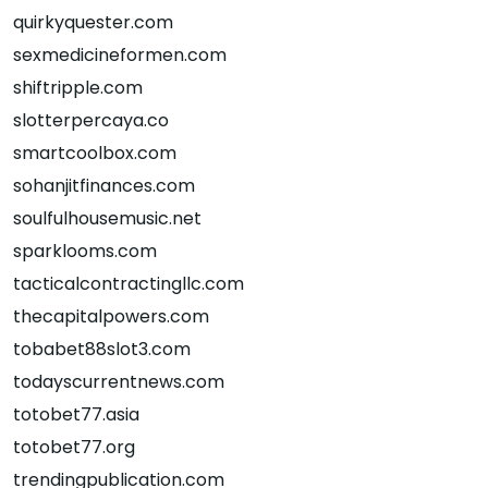
quirkyquester.com
sexmedicineformen.com
shiftripple.com
slotterpercaya.co
smartcoolbox.com
sohanjitfinances.com
soulfulhousemusic.net
sparklooms.com
tacticalcontractingllc.com
thecapitalpowers.com
tobabet88slot3.com
todayscurrentnews.com
totobet77.asia
totobet77.org
trendingpublication.com