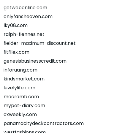
getwebonline.com
onlyfansheaven.com
lky08.com
ralph-fiennes.net
fielder-maximum-discount.net
fitfllex.com
genesisbusinesscredit.com
inforuang.com
kindsmarket.com
luvelylife.com
macramb.com
mypet-diary.com
oxweekly.com
panamacitydeckcontractors.com
westfashions.com