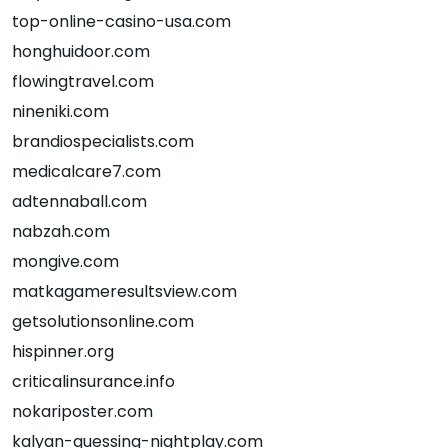
top-online-casino-usa.com
honghuidoor.com
flowingtravel.com
nineniki.com
brandiospecialists.com
medicalcare7.com
adtennaball.com
nabzah.com
mongive.com
matkagameresultsview.com
getsolutionsonline.com
hispinner.org
criticalinsurance.info
nokariposter.com
kalyan-guessing-nightplay.com