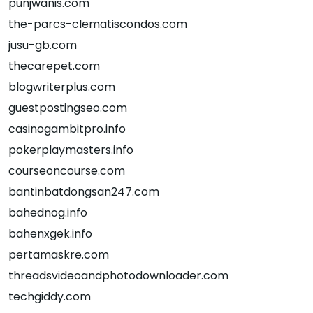
punjwanis.com
the-parcs-clematiscondos.com
jusu-gb.com
thecarepet.com
blogwriterplus.com
guestpostingseo.com
casinogambitpro.info
pokerplaymasters.info
courseoncourse.com
bantinbatdongsan247.com
bahednog.info
bahenxgek.info
pertamaskre.com
threadsvideoandphotodownloader.com
techgiddy.com