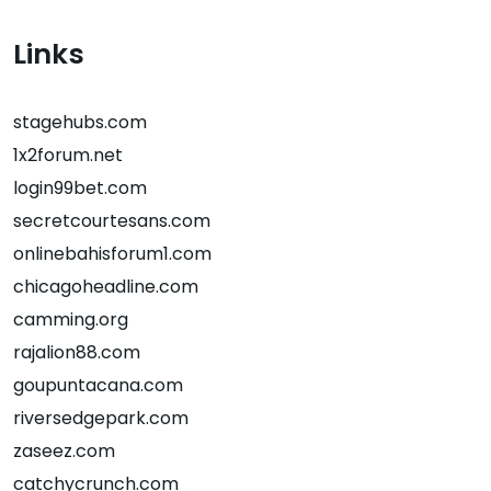
Links
stagehubs.com
1x2forum.net
login99bet.com
secretcourtesans.com
onlinebahisforum1.com
chicagoheadline.com
camming.org
rajalion88.com
goupuntacana.com
riversedgepark.com
zaseez.com
catchycrunch.com