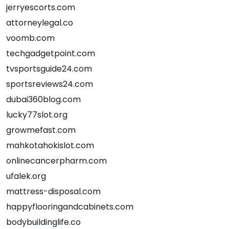
jerryescorts.com
attorneylegal.co
voomb.com
techgadgetpoint.com
tvsportsguide24.com
sportsreviews24.com
dubai360blog.com
lucky77slot.org
growmefast.com
mahkotahokislot.com
onlinecancerpharm.com
ufalek.org
mattress-disposal.com
happyflooringandcabinets.com
bodybuildinglife.co