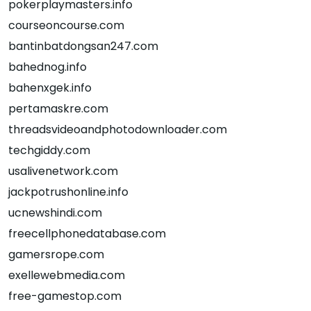
pokerplaymasters.info
courseoncourse.com
bantinbatdongsan247.com
bahednog.info
bahenxgek.info
pertamaskre.com
threadsvideoandphotodownloader.com
techgiddy.com
usalivenetwork.com
jackpotrushonline.info
ucnewshindi.com
freecellphonedatabase.com
gamersrope.com
exellewebmedia.com
free-gamestop.com