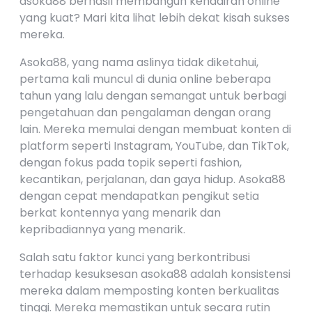
asoka88 berhasil membangun kehadiran online
yang kuat? Mari kita lihat lebih dekat kisah sukses
mereka.
Asoka88, yang nama aslinya tidak diketahui,
pertama kali muncul di dunia online beberapa
tahun yang lalu dengan semangat untuk berbagi
pengetahuan dan pengalaman dengan orang
lain. Mereka memulai dengan membuat konten di
platform seperti Instagram, YouTube, dan TikTok,
dengan fokus pada topik seperti fashion,
kecantikan, perjalanan, dan gaya hidup. Asoka88
dengan cepat mendapatkan pengikut setia
berkat kontennya yang menarik dan
kepribadiannya yang menarik.
Salah satu faktor kunci yang berkontribusi
terhadap kesuksesan asoka88 adalah konsistensi
mereka dalam memposting konten berkualitas
tinggi. Mereka memastikan untuk secara rutin