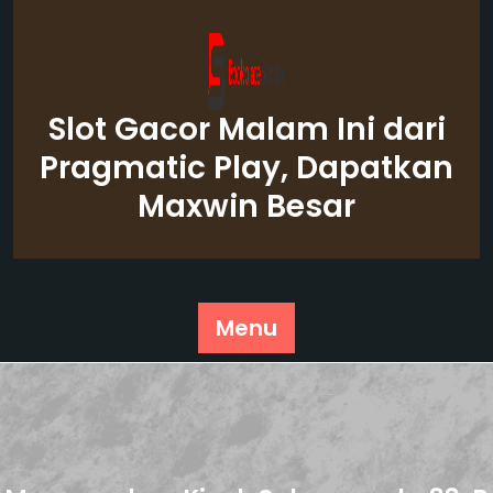
Skip
to
content
Slot Gacor Malam Ini dari
Pragmatic Play, Dapatkan
Maxwin Besar
Menu