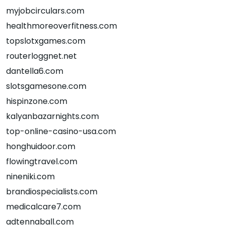
myjobcirculars.com
healthmoreoverfitness.com
topslotxgames.com
routerloggnet.net
dantella6.com
slotsgamesone.com
hispinzone.com
kalyanbazarnights.com
top-online-casino-usa.com
honghuidoor.com
flowingtravel.com
nineniki.com
brandiospecialists.com
medicalcare7.com
adtennaball.com