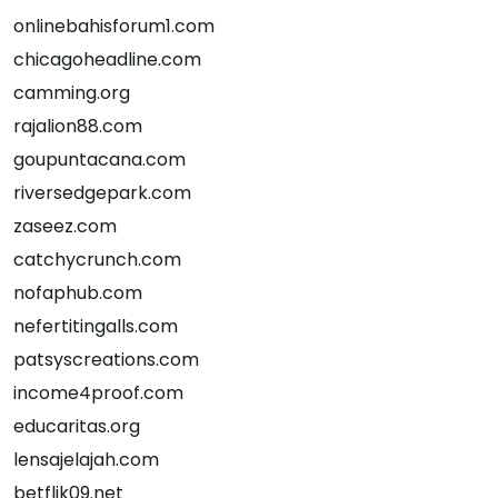
onlinebahisforum1.com
chicagoheadline.com
camming.org
rajalion88.com
goupuntacana.com
riversedgepark.com
zaseez.com
catchycrunch.com
nofaphub.com
nefertitingalls.com
patsyscreations.com
income4proof.com
educaritas.org
lensajelajah.com
betflik09.net