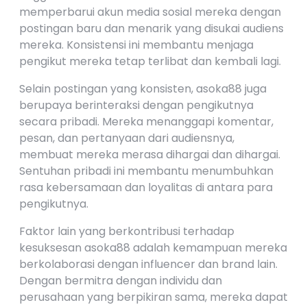
memperbarui akun media sosial mereka dengan
postingan baru dan menarik yang disukai audiens
mereka. Konsistensi ini membantu menjaga
pengikut mereka tetap terlibat dan kembali lagi.
Selain postingan yang konsisten, asoka88 juga
berupaya berinteraksi dengan pengikutnya
secara pribadi. Mereka menanggapi komentar,
pesan, dan pertanyaan dari audiensnya,
membuat mereka merasa dihargai dan dihargai.
Sentuhan pribadi ini membantu menumbuhkan
rasa kebersamaan dan loyalitas di antara para
pengikutnya.
Faktor lain yang berkontribusi terhadap
kesuksesan asoka88 adalah kemampuan mereka
berkolaborasi dengan influencer dan brand lain.
Dengan bermitra dengan individu dan
perusahaan yang berpikiran sama, mereka dapat