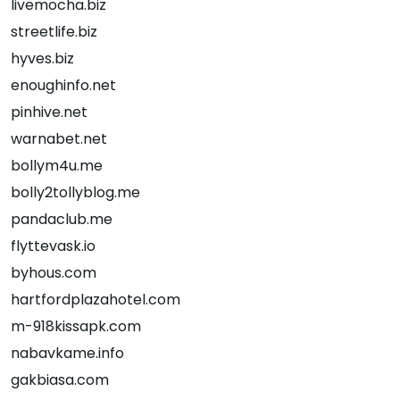
livemocha.biz
streetlife.biz
hyves.biz
enoughinfo.net
pinhive.net
warnabet.net
bollym4u.me
bolly2tollyblog.me
pandaclub.me
flyttevask.io
byhous.com
hartfordplazahotel.com
m-918kissapk.com
nabavkame.info
gakbiasa.com