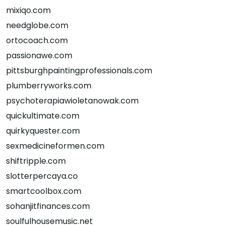
mixiqo.com
needglobe.com
ortocoach.com
passionawe.com
pittsburghpaintingprofessionals.com
plumberryworks.com
psychoterapiawioletanowak.com
quickultimate.com
quirkyquester.com
sexmedicineformen.com
shiftripple.com
slotterpercaya.co
smartcoolbox.com
sohanjitfinances.com
soulfulhousemusic.net