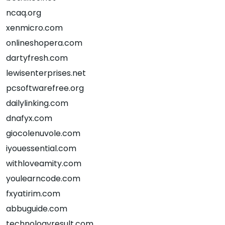
ncaq.org
xenmicro.com
onlineshopera.com
dartyfresh.com
lewisenterprises.net
pcsoftwarefree.org
dailylinking.com
dnafyx.com
giocolenuvole.com
iyouessential.com
withloveamity.com
youlearncode.com
fxyatirim.com
abbuguide.com
technologyresult.com