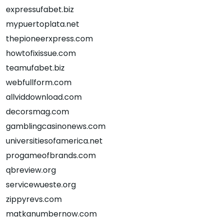
expressufabet.biz
mypuertoplata.net
thepioneerxpress.com
howtofixissue.com
teamufabet.biz
webfullform.com
allviddownload.com
decorsmag.com
gamblingcasinonews.com
universitiesofamerica.net
progameofbrands.com
qbreview.org
servicewueste.org
zippyrevs.com
matkanumbernow.com