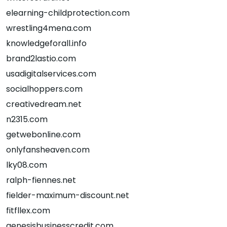
elearning-childprotection.com
wrestling4mena.com
knowledgeforall.info
brand2lastio.com
usadigitalservices.com
socialhoppers.com
creativedream.net
n2315.com
getwebonline.com
onlyfansheaven.com
lky08.com
ralph-fiennes.net
fielder-maximum-discount.net
fitfllex.com
genesisbusinesscredit.com