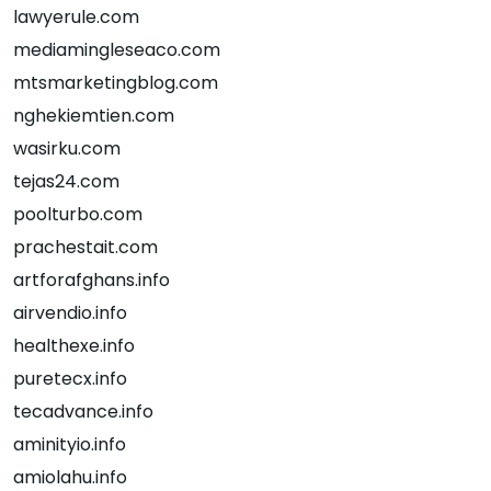
lawyerule.com
mediamingleseaco.com
mtsmarketingblog.com
nghekiemtien.com
wasirku.com
tejas24.com
poolturbo.com
prachestait.com
artforafghans.info
airvendio.info
healthexe.info
puretecx.info
tecadvance.info
aminityio.info
amiolahu.info