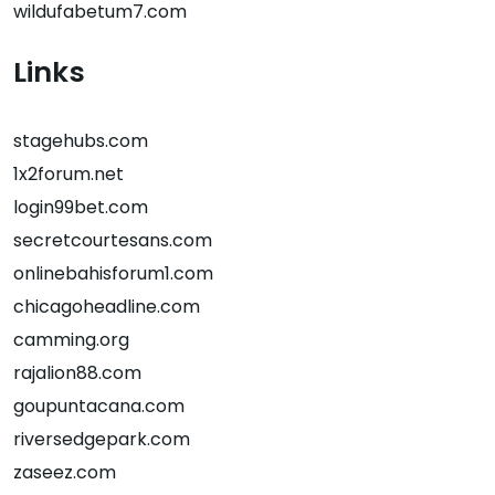
wildufabetum7.com
Links
stagehubs.com
1x2forum.net
login99bet.com
secretcourtesans.com
onlinebahisforum1.com
chicagoheadline.com
camming.org
rajalion88.com
goupuntacana.com
riversedgepark.com
zaseez.com