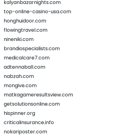
kalyanbazarnights.com
top-online-casino-usa.com
honghuidoor.com
flowingtravel.com
nineniki.com
brandiospecialists.com
medicalcare7.com
adtennaball.com
nabzah.com
mongive.com
matkagameresultsview.com
getsolutionsonline.com
hispinner.org
criticalinsurance.info
nokariposter.com