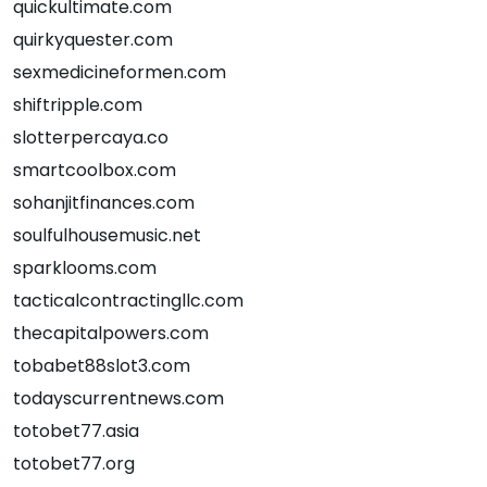
quickultimate.com
quirkyquester.com
sexmedicineformen.com
shiftripple.com
slotterpercaya.co
smartcoolbox.com
sohanjitfinances.com
soulfulhousemusic.net
sparklooms.com
tacticalcontractingllc.com
thecapitalpowers.com
tobabet88slot3.com
todayscurrentnews.com
totobet77.asia
totobet77.org