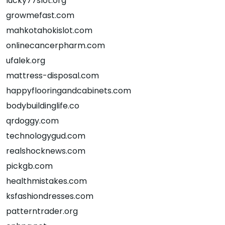
lucky77slot.org
growmefast.com
mahkotahokislot.com
onlinecancerpharm.com
ufalek.org
mattress-disposal.com
happyflooringandcabinets.com
bodybuildinglife.co
qrdoggy.com
technologygud.com
realshocknews.com
pickgb.com
healthmistakes.com
ksfashiondresses.com
patterntrader.org