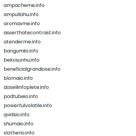
ampacheme.info
ampullahu.info
aromaxme.info
asserthatecontrast.info
atenderme.info
bangumiio.info
bekosunhu.info
beneficialgrandiose.info
blomaio.info
dosellinfoplete.info
podtubeio.info
powerfulvolatile.info
qvidsio.info
shumaio.info
slotherio.info