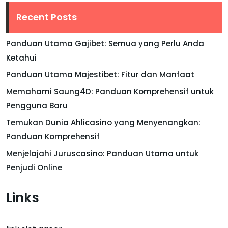
Recent Posts
Panduan Utama Gajibet: Semua yang Perlu Anda
Ketahui
Panduan Utama Majestibet: Fitur dan Manfaat
Memahami Saung4D: Panduan Komprehensif untuk
Pengguna Baru
Temukan Dunia Ahlicasino yang Menyenangkan:
Panduan Komprehensif
Menjelajahi Juruscasino: Panduan Utama untuk
Penjudi Online
Links