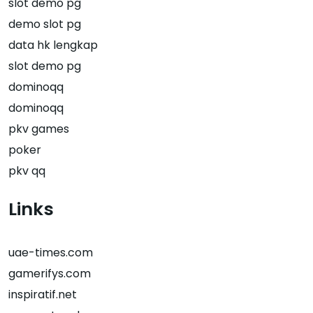
slot demo pg
demo slot pg
data hk lengkap
slot demo pg
dominoqq
dominoqq
pkv games
poker
pkv qq
Links
uae-times.com
gamerifys.com
inspiratif.net