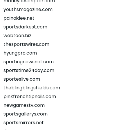
moneydescriptor.com
youthsmagazine.com
painaidee.net
sportsdarkest.com
webtoon.biz
thesportswires.com
hyungpro.com
sportingnewsnet.com
sportstime24day.com
sporteslive.com
theblingblingshields.com
pinkfrenchtipnails.com
newgamestv.com
sportsgallerys.com
sportsmirrors.net