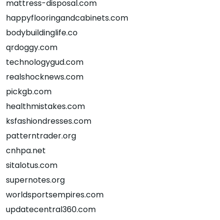
mattress-disposal.com
happyflooringandcabinets.com
bodybuildinglife.co
qrdoggy.com
technologygud.com
realshocknews.com
pickgb.com
healthmistakes.com
ksfashiondresses.com
patterntrader.org
cnhpa.net
sitalotus.com
supernotes.org
worldsportsempires.com
updatecentral360.com