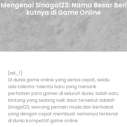
Mengenal Sinaga123: Nama Besar Beri
kutnya di Game Online
[ad_1]
Di dunia game online yang serba cepat, selalu
ada talenta-talenta baru yang menarik
perhatian para gamer di seluruh dunia. Salah satu
bintang yang sedang naik daun tersebut adalah
Sinaga123, seorang pemain muda dan berbakat
yang dengan cepat membuat namanya terkenal
di dunia kompetitif game online.