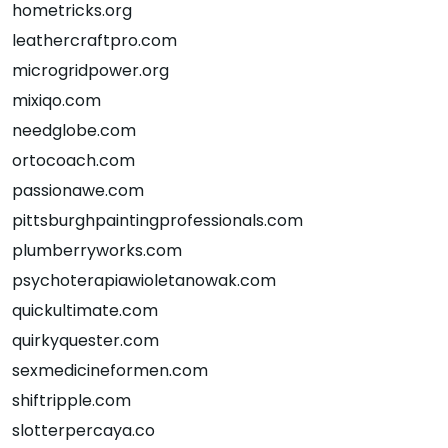
hometricks.org
leathercraftpro.com
microgridpower.org
mixiqo.com
needglobe.com
ortocoach.com
passionawe.com
pittsburghpaintingprofessionals.com
plumberryworks.com
psychoterapiawioletanowak.com
quickultimate.com
quirkyquester.com
sexmedicineformen.com
shiftripple.com
slotterpercaya.co