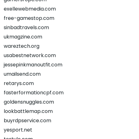
exellewebmedia.com
free-gamestop.com
sinbadtravels.com
ukmagzine.com
wareztech.org
usabestnetwork.com
jessepinkmanoutfit.com
umailsend.com
retarys.com
fasterformationcpf.com
goldensnuggles.com
lookbattlemap.com
buyrdpservice.com
yesport.net