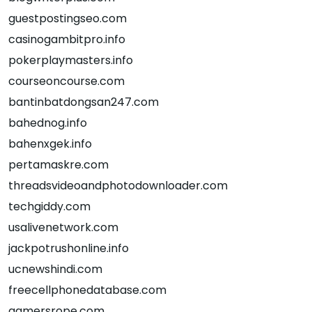
guestpostingseo.com
casinogambitpro.info
pokerplaymasters.info
courseoncourse.com
bantinbatdongsan247.com
bahednog.info
bahenxgek.info
pertamaskre.com
threadsvideoandphotodownloader.com
techgiddy.com
usalivenetwork.com
jackpotrushonline.info
ucnewshindi.com
freecellphonedatabase.com
gamersrope.com