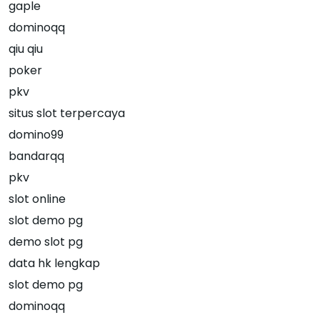
gaple
dominoqq
qiu qiu
poker
pkv
situs slot terpercaya
domino99
bandarqq
pkv
slot online
slot demo pg
demo slot pg
data hk lengkap
slot demo pg
dominoqq