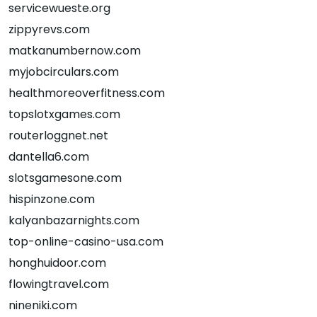
servicewueste.org
zippyrevs.com
matkanumbernow.com
myjobcirculars.com
healthmoreoverfitness.com
topslotxgames.com
routerloggnet.net
dantella6.com
slotsgamesone.com
hispinzone.com
kalyanbazarnights.com
top-online-casino-usa.com
honghuidoor.com
flowingtravel.com
nineniki.com