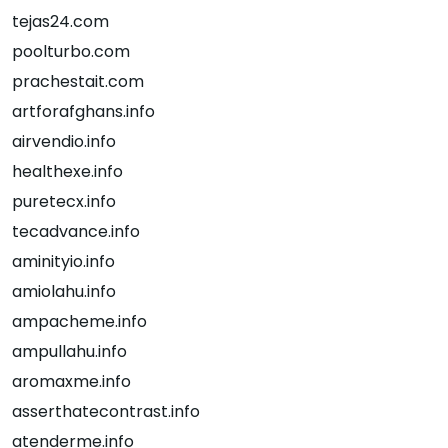
tejas24.com
poolturbo.com
prachestait.com
artforafghans.info
airvendio.info
healthexe.info
puretecx.info
tecadvance.info
aminityio.info
amiolahu.info
ampacheme.info
ampullahu.info
aromaxme.info
asserthatecontrast.info
atenderme.info