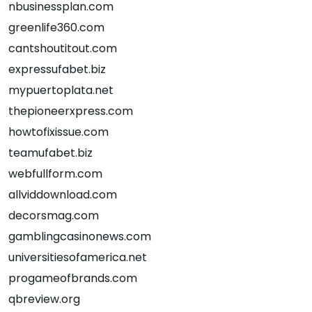
nbusinessplan.com
greenlife360.com
cantshoutitout.com
expressufabet.biz
mypuertoplata.net
thepioneerxpress.com
howtofixissue.com
teamufabet.biz
webfullform.com
allviddownload.com
decorsmag.com
gamblingcasinonews.com
universitiesofamerica.net
progameofbrands.com
qbreview.org