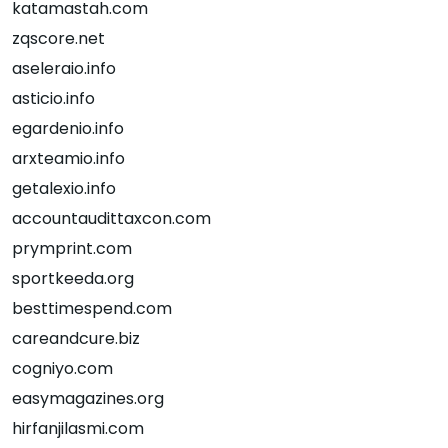
katamastah.com
zqscore.net
aseleraio.info
asticio.info
egardenio.info
arxteamio.info
getalexio.info
accountaudittaxcon.com
prymprint.com
sportkeeda.org
besttimespend.com
careandcure.biz
cogniyo.com
easymagazines.org
hirfanjilasmi.com