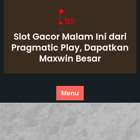
Skip
to
content
Slot Gacor Malam Ini dari
Pragmatic Play, Dapatkan
Maxwin Besar
Menu