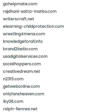
gohelpmate.com
rajdhani-satta-matka.com
writerscraft.net
elearning-childprotection.com
wrestling4mena.com
knowledgeforall.info
brand2lastio.com
usadigitalservices.com
socialhoppers.com
creativedream.net
n2315.com
getwebonline.com
onlyfansheaven.com
lky08.com
ralph-fiennes.net